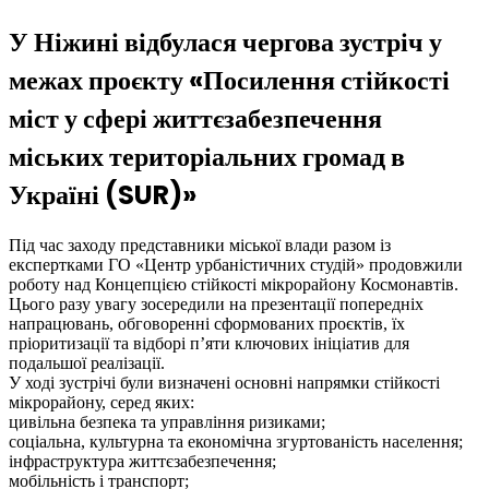
У Ніжині відбулася чергова зустріч у
межах проєкту «Посилення стійкості
міст у сфері життєзабезпечення
міських територіальних громад в
Україні (SUR)»
Під час заходу представники міської влади разом із
експертками ГО «Центр урбаністичних студій» продовжили
роботу над Концепцією стійкості мікрорайону Космонавтів.
Цього разу увагу зосередили на презентації попередніх
напрацювань, обговоренні сформованих проєктів, їх
пріоритизації та відборі п’яти ключових ініціатив для
подальшої реалізації.
У ході зустрічі були визначені основні напрямки стійкості
мікрорайону, серед яких:
цивільна безпека та управління ризиками;
соціальна, культурна та економічна згуртованість населення;
інфраструктура життєзабезпечення;
мобільність і транспорт;