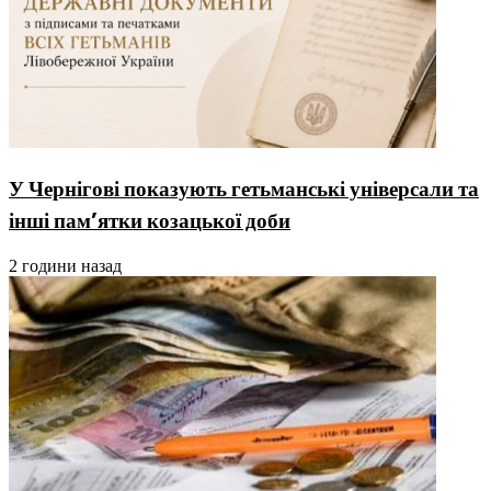
У Чернігові показують гетьманські універсали та
інші пам’ятки козацької доби
2 години назад