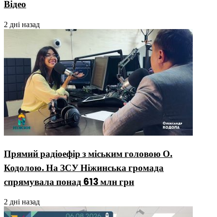
Відео
2 дні назад
Прямий радіоефір з міським головою О.
Кодолою. На ЗСУ Ніжинська громада
спрямувала понад 613 млн грн
2 дні назад