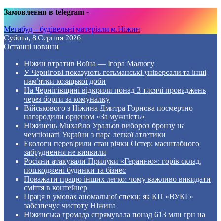
Замовлення в telegram
-
Мегабуд – будівельні матеріали м.Ніжин
Субота, 8 Серпня 2026
Останні новини
Ніжин втратив Воїна — Ігора Малюгу
У Чернігові показують гетьманські універсали та інші
пам’ятки козацької доби
На Чернігівщині відкрили понад 3 тисячі проваджень
через борги за комуналку
Військового з Ніжина Дмитра Горнова посмертно
нагородили орденом «За мужність»
Ніжинець Михайло Уральов виборов бронзу на
чемпіонаті України з пара легкої атлетики
Екологи перевірили стан річки Остер: масштабного
забруднення не виявили
Росіяни атакували Прилуки «Геранню»: горів склад,
пошкоджені будинки та бізнес
Поважати працю інших легко: чому важливо викидати
сміття в контейнер
Праця в умовах аномальної спеки: як КП «ВУКГ»
забезпечує чистоту Ніжина
Ніжинська громада спрямувала понад 613 млн грн на