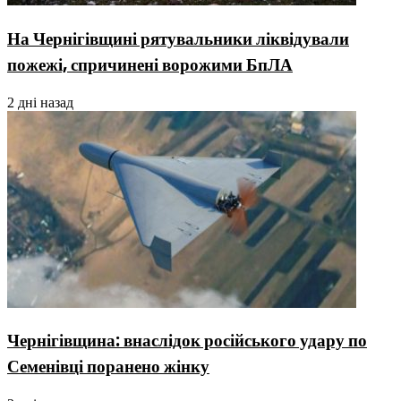
На Чернігівщині рятувальники ліквідували
пожежі, спричинені ворожими БпЛА
2 дні назад
Чернігівщина: внаслідок російського удару по
Семенівці поранено жінку