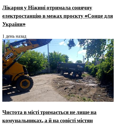
Лікарня у Ніжині отримала сонячну
електростанцію в межах проєкту «Сонце для
України»
1 день назад
Чистота в місті тримається не лише на
комунальниках, а й на совісті містян