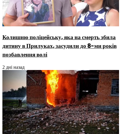
Колишню поліцейську, яка на смерть збила
дитину в Прилуках, засудили до 8-ми років
позбавлення волі
2 дні назад