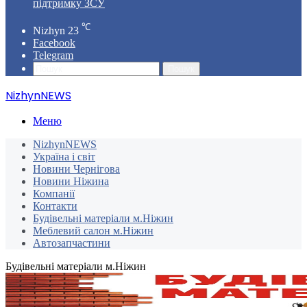
підтримку ЗСУ
℃
Nizhyn
23
Facebook
Telegram
Пошук
NizhynNEWS
Меню
NizhynNEWS
Україна і світ
Новини Чернігова
Новини Ніжина
Компанії
Контакти
Будівельні матеріали м.Ніжин
Меблевий салон м.Ніжин
Автозапчастини
Будівельні матеріали м.Ніжин