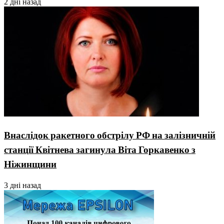
2 дні назад
Внаслідок ракетного обстрілу РФ на залізничній
станції Квітнева загинула Віта Горкавенко з
Ніжинщини
3 дні назад