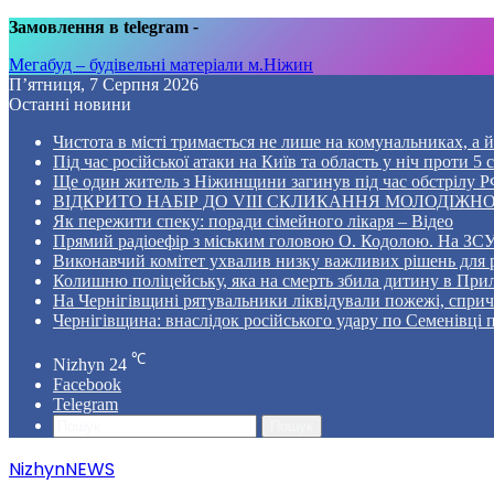
Замовлення в telegram
-
Мегабуд – будівельні матеріали м.Ніжин
П’ятниця, 7 Серпня 2026
Останні новини
Чистота в місті тримається не лише на комунальниках, а й 
Під час російської атаки на Київ та область у ніч проти 
Ще один житель з Ніжинщини загинув під час обстрілу РФ
ВІДКРИТО НАБІР ДО VIII СКЛИКАННЯ МОЛОДІЖНО
Як пережити спеку: поради сімейного лікаря – Відео
Прямий радіоефір з міським головою О. Кодолою. На ЗСУ
Виконавчий комітет ухвалив низку важливих рішень для 
Колишню поліцейську, яка на смерть збила дитину в Прил
На Чернігівщині рятувальники ліквідували пожежі, спр
Чернігівщина: внаслідок російського удару по Семенівці
℃
Nizhyn
24
Facebook
Telegram
Пошук
NizhynNEWS