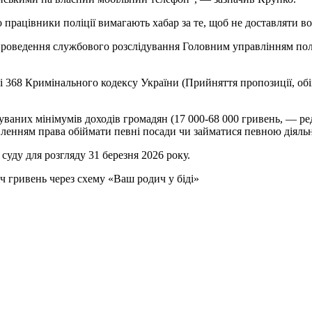
 працівники поліції вимагають хабар за те, щоб не доставляти во
проведення службового розслідування Головним управлінням поліц
ті 368 Кримінального кодексу України (Прийняття пропозиції, о
вуваних мінімумів доходів громадян (17 000-68 000 гривень, — ред
авленням права обіймати певні посади чи займатися певною діяльн
уду для розгляду 31 березня 2026 року.
 гривень через схему «Ваш родич у біді»