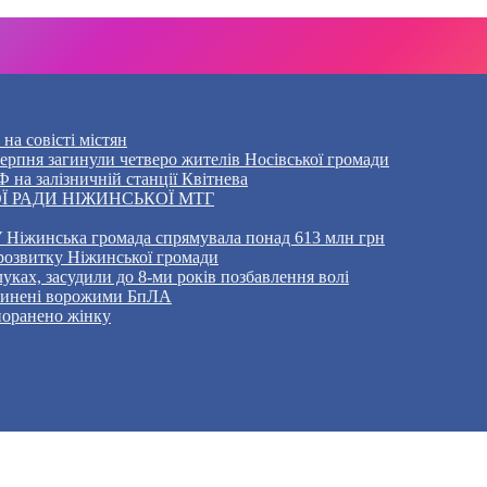
на совісті містян
5 серпня загинули четверо жителів Носівської громади
 на залізничній станції Квітнева
Ї РАДИ НІЖИНСЬКОЇ МТГ
 Ніжинська громада спрямувала понад 613 млн грн
розвитку Ніжинської громади
уках, засудили до 8-ми років позбавлення волі
ичинені ворожими БпЛА
 поранено жінку