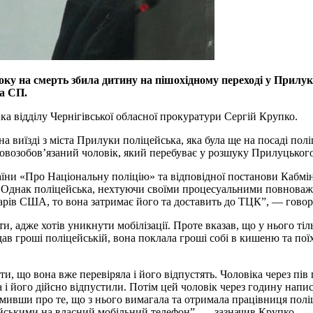
оку на смерть збила дитину на пішохідному переході у Прилука
та СП.
а відділу Чернігівської обласної прокуратури Сергій Крупко.
а виїзді з міста Прилуки поліцейська, яка була ще на посаді пол
ьковозобов’язаний чоловік, який перебуває у розшуку Прилуцько
раїни «Про Національну поліцію» та відповідної постанови Кабмі
 Однак поліцейська, нехтуючи своїми процесуальними повноважен
ларів США, то вона затримає його та доставить до ТЦК”, — гово
, адже хотів уникнути мобілізації. Проте вказав, що у нього ті
едав гроші поліцейській, вона поклала гроші собі в кишеню та по
ти, що вона вже перевіряла і його відпустять. Чоловіка через пі
ька і його дійсно відпустили. Потім цей чоловік через годину на
мивши про те, що з нього вимагала та отримала працівниця поліц
цейськими на власний мобільний телефон”, — зазначив Крупко.