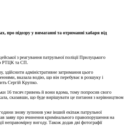
х, про підозру у вимаганні та отриманні хабаря від
іцейської з реагування патрульної поліції Прилуцького
го РТЦК та СП.
ну, здійснити адміністративне затримання цього
нями, вказала водію, що він перебуває в розшуку і
рить Сергій Крупко.
льки 16 тисяч гривень й вони вдома, тому попросив свого
їхала, сказавши, що буде вирішувати це питання з керівництвом
в години знову зупинив уже інший екіпаж патрульної
писав заяву про вчинення кримінального правопорушення на
ії неправомірну вигоду. Також додав дві фотографії