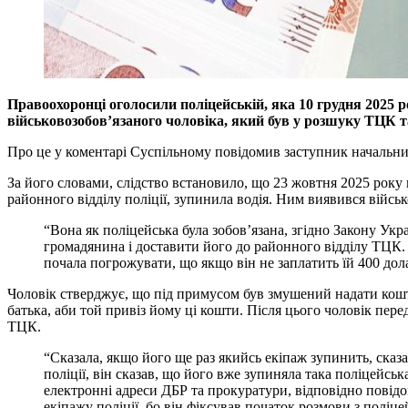
Правоохоронці оголосили поліцейській, яка 10 грудня 2025 р
військовозобов’язаного чоловіка, який був у розшуку ТЦК 
Про це у коментарі Суспільному повідомив заступник начальник
За його словами, слідство встановило, що 23 жовтня 2025 року н
районного відділу поліції, зупинила водія. Ним виявився війс
“Вона як поліцейська була зобов’язана, згідно Закону Ук
громадянина і доставити його до районного відділу ТЦК.
почала погрожувати, що якщо він не заплатить їй 400 до
Чоловік стверджує, що під примусом був змушений надати кошти
батька, аби той привіз йому ці кошти. Після цього чоловік пер
ТЦК.
“Сказала, якщо його ще раз якийсь екіпаж зупинить, сказа
поліції, він сказав, що його вже зупиняла така поліцейс
електронні адреси ДБР та прокуратури, відповідно повідо
екіпажу поліції, бо він фіксував початок розмови з полі