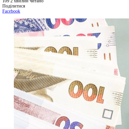
109
2 хвилин читано
Поділитися
Facebook