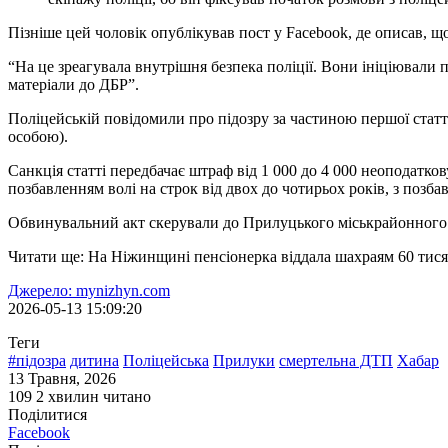
Пізніше цей чоловік опублікував пост у Facebook, де описав, що
“На це зреагувала внутрішня безпека поліції. Вони ініціювали 
матеріали до ДБР”.
Поліцейській повідомили про підозру за частиною першої стат
особою).
Санкція статті передбачає штраф від 1 000 до 4 000 неоподатко
позбавленням волі на строк від двох до чотирьох років, з позб
Обвинувальний акт скерували до Прилуцького міськрайонного с
Читати ще: На Ніжинщині пенсіонерка віддала шахраям 60 тисяч
Джерело: mynizhyn.com
2026-05-13 15:09:20
Теги
#підозра
дитина
Поліцейська
Прилуки
смертельна ДТП
Хабар
13 Травня, 2026
109
2 хвилин читано
Поділитися
Facebook