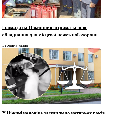
Громада на Ніжинщині отримала нове
обладнання для місцевої пожежної охорони
1 годину назад
У Ніжині чоловіка засудили до чотирьох років