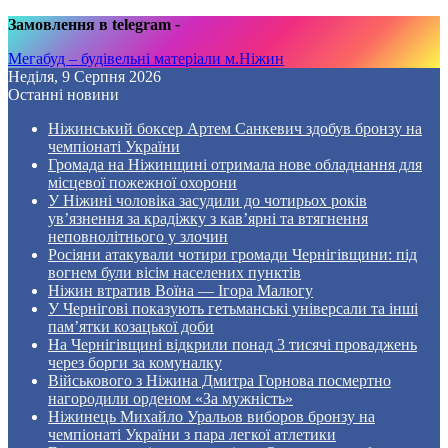
Замовлення в telegram
-
Мегабуд – будівельні матеріали м.Ніжин
Неділя, 9 Серпня 2026
Останні новини
Ніжинський боксер Артем Санкевич здобув бронзу на
чемпіонаті України
Громада на Ніжинщині отримала нове обладнання для
місцевої пожежної охорони
У Ніжині чоловіка засудили до чотирьох років
ув’язнення за крадіжку з кав’ярні та втягнення
неповнолітнього у злочин
Росіяни атакували чотири громади Чернігівщини: під
вогнем були вісім населених пунктів
Ніжин втратив Воїна — Ігора Малюгу
У Чернігові показують гетьманські універсали та інші
пам’ятки козацької доби
На Чернігівщині відкрили понад 3 тисячі проваджень
через борги за комуналку
Військового з Ніжина Дмитра Горнова посмертно
нагородили орденом «За мужність»
Ніжинець Михайло Уральов виборов бронзу на
чемпіонаті України з пара легкої атлетики