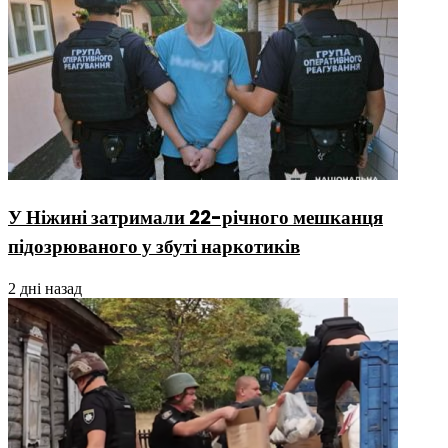
У Ніжині затримали 22-річного мешканця
підозрюваного у збуті наркотиків
2 дні назад