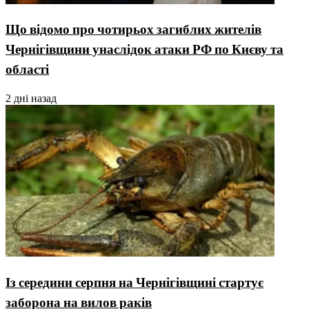
Що відомо про чотирьох загиблих жителів
Чернігівщини унаслідок атаки РФ по Києву та
області
2 дні назад
Із середини серпня на Чернігівщині стартує
заборона на вилов раків