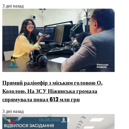
3 дні назад
Прямий радіоефір з міським головою О.
Кодолою. На ЗСУ Ніжинська громада
спрямувала понад 613 млн грн
3 дні назад