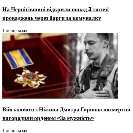
На Чернігівщині відкрили понад 3 тисячі
проваджень через борги за комуналку
1 день назад
Військового з Ніжина Дмитра Горнова посмертно
нагородили орденом «За мужність»
1 день назад