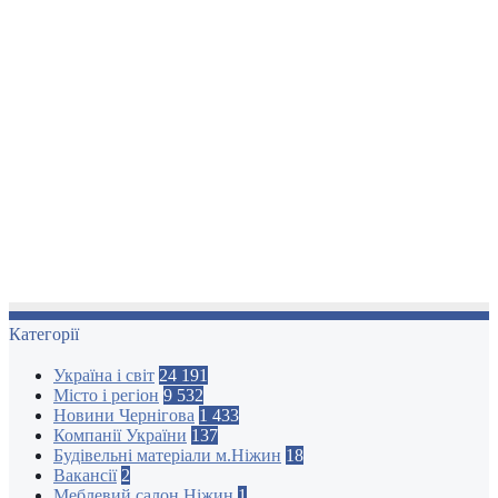
Категорії
Україна і світ
24 191
Місто і регіон
9 532
Новини Чернігова
1 433
Компанії України
137
Будівельні матеріали м.Ніжин
18
Вакансії
2
Меблевий салон Ніжин
1