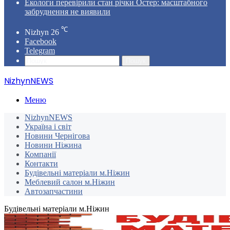
Екологи перевірили стан річки Остер: масштабного
забруднення не виявили
℃
Nizhyn
26
Facebook
Telegram
Пошук
NizhynNEWS
Меню
NizhynNEWS
Україна і світ
Новини Чернігова
Новини Ніжина
Компанії
Контакти
Будівельні матеріали м.Ніжин
Меблевий салон м.Ніжин
Автозапчастини
Будівельні матеріали м.Ніжин