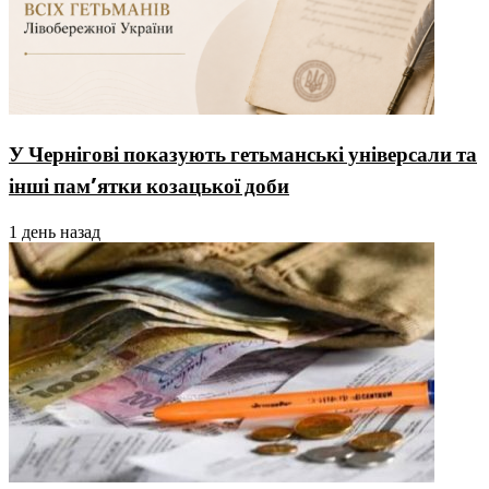
У Чернігові показують гетьманські універсали та
інші пам’ятки козацької доби
1 день назад