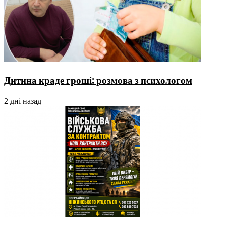
Дитина краде гроші: розмова з психологом
2 дні назад