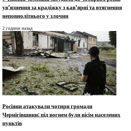
ув’язнення за крадіжку з кав’ярні та втягнення
неповнолітнього у злочин
2 години назад
Росіяни атакували чотири громади
Чернігівщини: під вогнем були вісім населених
пунктів