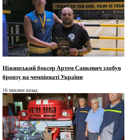
Ніжинський боксер Артем Санкевич здобув
бронзу на чемпіонаті України
16 хвилин назад