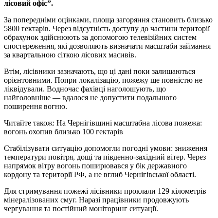
лісовий офіс”.
За попередніми оцінками, площа загоряння становить близько
5800 гектарів. Через відсутність доступу до частини території
обрахунок здійснюють за допомогою телевізійних систем
спостереження, які дозволяють визначати масштаби займання
за квартальною сіткою лісових масивів.
Втім, лісівники зазначають, що ці дані поки залишаються
орієнтовними. Попри локалізацію, пожежу ще повністю не
ліквідували. Водночас фахівці наголошують, що
найголовніше — вдалося не допустити подальшого
поширення вогню.
Читайте також: На Чернігівщині масштабна лісова пожежа:
вогонь охопив близько 100 гектарів
Стабілізувати ситуацію допомогли погодні умови: зниження
температури повітря, дощі та південно-західний вітер. Через
напрямок вітру вогонь поширювався у бік державного
кордону та території РФ, а не вглиб Чернігівської області.
Для стримування пожежі лісівники проклали 129 кілометрів
мінералізованих смуг. Наразі працівники продовжують
чергування та постійний моніторинг ситуації.