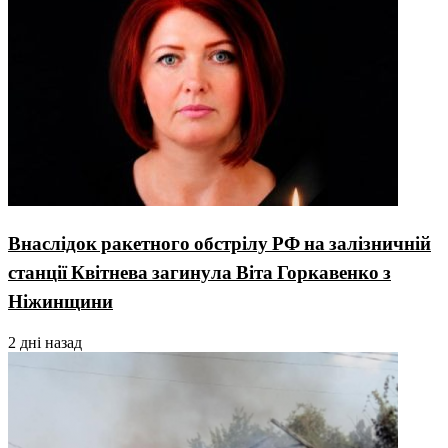
Внаслідок ракетного обстрілу РФ на залізничній
станції Квітнева загинула Віта Горкавенко з
Ніжинщини
2 дні назад