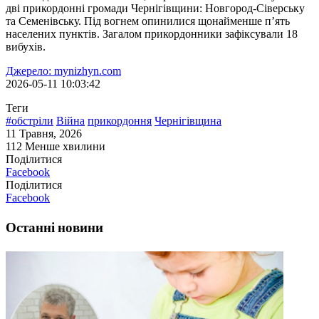
дві прикордонні громади Чернігівщини: Новгород-Сіверську
та Семенівську. Під вогнем опинилися щонайменше п’ять
населених пунктів. Загалом прикордонники зафіксували 18
вибухів.
Джерело: mynizhyn.com
2026-05-11 10:03:42
Теги
#обстріли
Війна
прикордоння
Чернігівщина
11 Травня, 2026
112
Менше хвилини
Поділитися
Facebook
Поділитися
Facebook
Останні новини