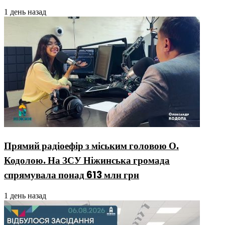
1 день назад
Прямий радіоефір з міським головою О.
Кодолою. На ЗСУ Ніжинська громада
спрямувала понад 613 млн грн
1 день назад