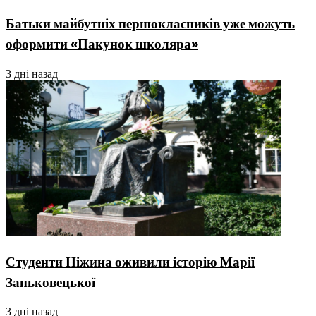
Батьки майбутніх першокласників уже можуть
оформити «Пакунок школяра»
3 дні назад
Студенти Ніжина оживили історію Марії
Заньковецької
3 дні назад