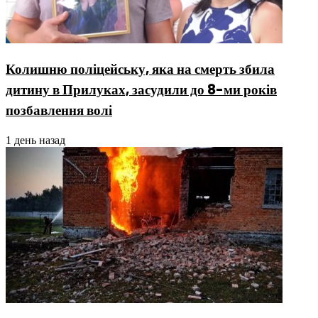
Колишню поліцейську, яка на смерть збила
дитину в Прилуках, засудили до 8-ми років
позбавлення волі
1 день назад