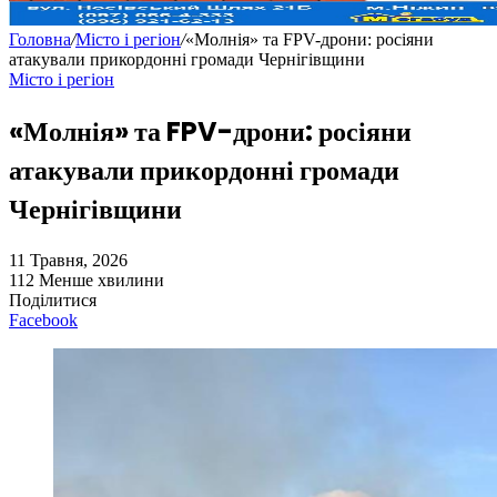
Головна
/
Місто і регіон
/
«Молнія» та FPV-дрони: росіяни
атакували прикордонні громади Чернігівщини
Місто і регіон
«Молнія» та FPV-дрони: росіяни
атакували прикордонні громади
Чернігівщини
11 Травня, 2026
112
Менше хвилини
Поділитися
Facebook