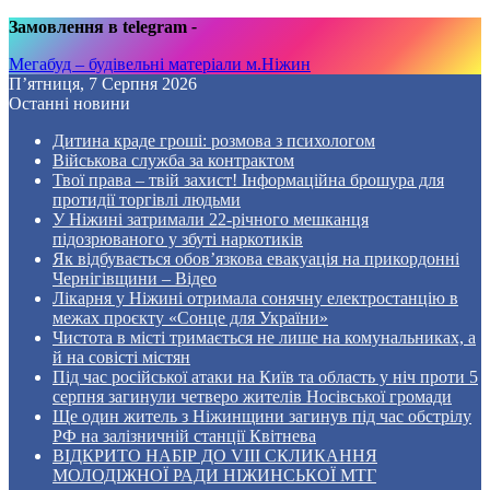
Замовлення в telegram
-
Мегабуд – будівельні матеріали м.Ніжин
П’ятниця, 7 Серпня 2026
Останні новини
Дитина краде гроші: розмова з психологом
Військова служба за контрактом
Твої права – твій захист! Інформаційна брошура для
протидії торгівлі людьми
У Ніжині затримали 22-річного мешканця
підозрюваного у збуті наркотиків
Як відбувається обов’язкова евакуація на прикордонні
Чернігівщини – Відео
Лікарня у Ніжині отримала сонячну електростанцію в
межах проєкту «Сонце для України»
Чистота в місті тримається не лише на комунальниках, а
й на совісті містян
Під час російської атаки на Київ та область у ніч проти 5
серпня загинули четверо жителів Носівської громади
Ще один житель з Ніжинщини загинув під час обстрілу
РФ на залізничній станції Квітнева
ВІДКРИТО НАБІР ДО VIII СКЛИКАННЯ
МОЛОДІЖНОЇ РАДИ НІЖИНСЬКОЇ МТГ