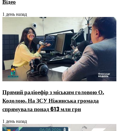
Відео
1 день назад
Прямий радіоефір з міським головою О.
Кодолою. На ЗСУ Ніжинська громада
спрямувала понад 613 млн грн
1 день назад