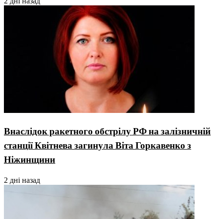
2 дні назад
Внаслідок ракетного обстрілу РФ на залізничній
станції Квітнева загинула Віта Горкавенко з
Ніжинщини
2 дні назад