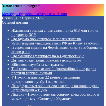
Замовлення в telegram
-
Мегабуд – будівельні матеріали м.Ніжин
П’ятниця, 7 Серпня 2026
Останні новини
Ніжинська громада спрямувала понад 613 млн грн на
підтримку ЗСУ
Що відомо про чотирьох загиблих жителів
Чернігівщини унаслідок атаки РФ по Києву та області
Із середини серпня на Чернігівщині стартує заборона на
вилов раків
Що змінилося у тарифах на КТ-діагностику?
Дитина краде гроші: розмова з психологом
Військова служба за контрактом
Твої права – твій захист! Інформаційна брошура для
протидії торгівлі людьми
У Ніжині затримали 22-річного мешканця
підозрюваного у збуті наркотиків
Як відбувається обов’язкова евакуація на прикордонні
Чернігівщини – Відео
Лікарня у Ніжині отримала сонячну електростанцію в
межах проєкту «Сонце для України»