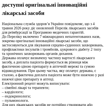
доступні оригінальні інноваційні
лікарські засоби
Національна служба здоров’я України повідомляє, що з 4
травня 2026 року діє оновлений Перелік лікарських засобів
для реімбурсації за Програмою медичних гарантій.
До Переліку включено 7 міжнародних непатентованих назв,
зокрема оригінальні інноваційні лікарські засоби, що
застосовуються для лікування серцево-судинних захворювань,
профілактики інсультів і тромбозів, цукрового діабету 2 типу
та хронічних захворювань органів дихання.
Держава оплачує визначену частину вартості лікарського
засобу, а доплата пацієнта формується як різниця між
фактичною ціною препарату в аптечній мережі та сумою
відшкодування. При цьому частка, яку оплачує держава, є
сталою, а фактична доплата пацієнта може бути нижчою у разі
нижчої ціни препарату в аптеці.
Електронний рецепт можуть виписувати:
– сімейні лікарі та терапевти;
– кардіологи;
– ендокринологи;
– пульмонологи.
Для цих лікарських засобів не потрібно створювати або