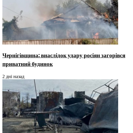
Чернігівщина: внаслідок удару росіян загорівся
приватний будинок
2 дні назад