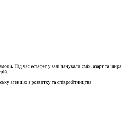
ції. Під час естафет у залі панували сміх, азарт та щира
рій.
ьку агенцію з розвитку та співробітництва.