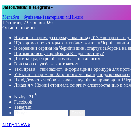
Замовлення в telegram
-
Мегабуд – будівельні матеріали м.Ніжин
П’ятниця, 7 Серпня 2026
Останні новини
Ніжинська громада спрямувала понад 613 млн грн на пі
Що відомо про чотирьох загиблих жителів Чернігівщини у
Із середини серпня на Чернігівщині стартує заборона на в
Що змінилося у тарифах на КТ-діагностику?
Дитина краде гроші: розмова з психологом
Військова служба за контрактом
Твої права – твій захист! Інформаційна брошура для проти
У Ніжині затримали 22-річного мешканця підозрюваного у
Як відбувається обов’язкова евакуація на прикордонні Че
Лікарня у Ніжині отримала сонячну електростанцію в ме
℃
Nizhyn
21
Facebook
Telegram
Пошук
NizhynNEWS