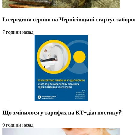
Із середини серпня на Чернігівщині стартує заборо
7 години назад
Що змінилося у тарифах на КТ-діагностику?
9 години назад