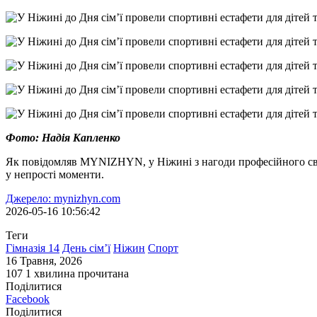
Фото: Надія Капленко
Як повідомляв MYNIZHYN, у Ніжині з нагоди професійного свят
у непрості моменти.
Джерело: mynizhyn.com
2026-05-16 10:56:42
Теги
Гімназія 14
День сім’ї
Ніжин
Спорт
16 Травня, 2026
107
1 хвилина прочитана
Поділитися
Facebook
Поділитися