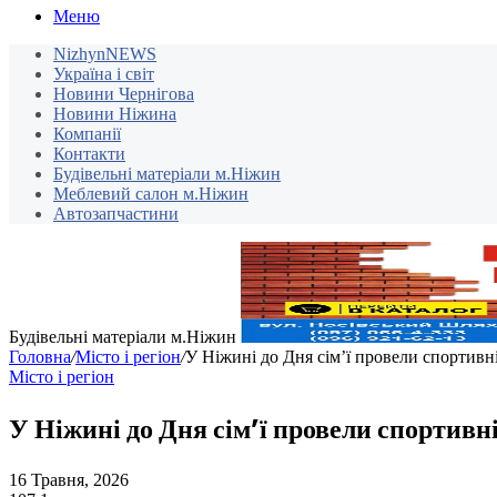
Меню
NizhynNEWS
Україна і світ
Новини Чернігова
Новини Ніжина
Компанії
Контакти
Будівельні матеріали м.Ніжин
Меблевий салон м.Ніжин
Автозапчастини
Будівельні матеріали м.Ніжин
Головна
/
Місто і регіон
/
У Ніжині до Дня сім’ї провели спортивні
Місто і регіон
У Ніжині до Дня сім’ї провели спортивні
16 Травня, 2026