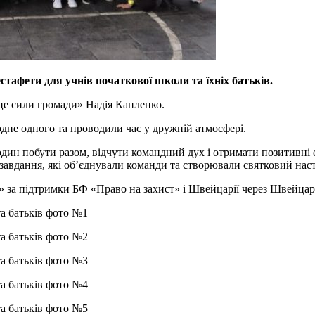
естафети для учнів початкової школи та їхніх батьків.
е сили громади» Надія Капленко.
дне одного та проводили час у дружній атмосфері.
дин побути разом, відчути командний дух і отримати позитивні емо
 завдання, які об’єднували команди та створювали святковий наст
и» за підтримки БФ «Право на захист» і Швейцарії через Швейцарс