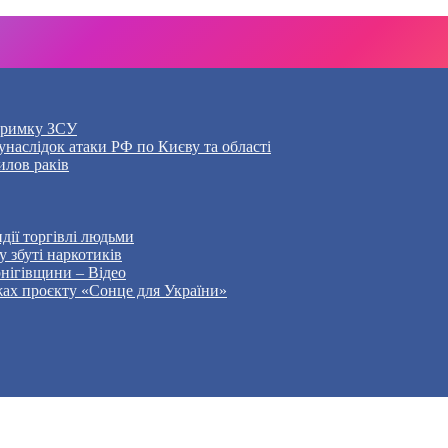
дтримку ЗСУ
наслідок атаки РФ по Києву та області
илов раків
дії торгівлі людьми
 збуті наркотиків
рнігівщини – Відео
жах проєкту «Сонце для України»