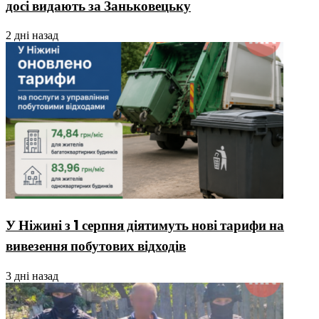
досі видають за Заньковецьку
2 дні назад
У Ніжині з 1 серпня діятимуть нові тарифи на
вивезення побутових відходів
3 дні назад