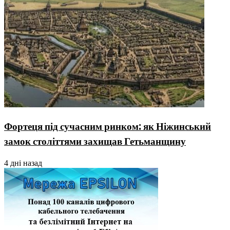
Фортеця під сучасним ринком: як Ніжинський
замок століттями захищав Гетьманщину
4 дні назад