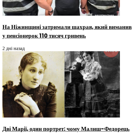
На Ніжинщині затримали шахрая, який виманив
у пенсіонерок 110 тисяч гривень
2 дні назад
Дві Марії, один портрет: чому Малиш-Федорець