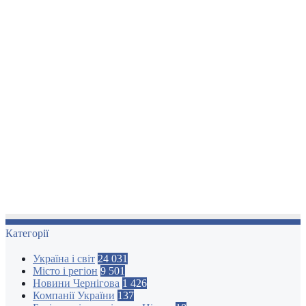
Категорії
Україна і світ
24 031
Місто і регіон
9 501
Новини Чернігова
1 426
Компанії України
137