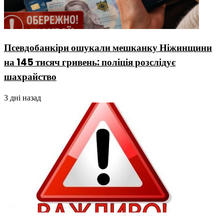
Псевдобанкіри ошукали мешканку Ніжинщини
на 145 тисяч гривень: поліція розслідує
шахрайство
3 дні назад