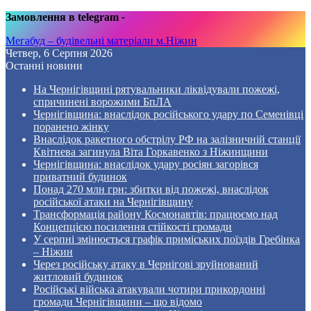
Замовлення в telegram
-
Мегабуд – будівельні матеріали м.Ніжин
Четвер, 6 Серпня 2026
Останні новини
На Чернігівщині рятувальники ліквідували пожежі,
спричинені ворожими БпЛА
Чернігівщина: внаслідок російського удару по Семенівці
поранено жінку
Внаслідок ракетного обстрілу РФ на залізничній станції
Квітнева загинула Віта Горкавенко з Ніжинщини
Чернігівщина: внаслідок удару росіян загорівся
приватний будинок
Понад 270 млн грн: збитки від пожежі, внаслідок
російської атаки на Чернігівщину
Трансформація району Космонавтів: працюємо над
Концепцією посилення стійкості громади
У серпні змінюється графік приміських поїздів Гребінка
– Ніжин
Через російську атаку в Чернігові зруйнований
житловий будинок
Російські війська атакували чотири прикордонні
громади Чернігівщини – що відомо