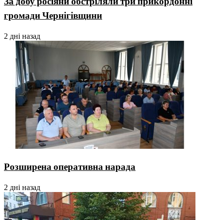
За добу росіяни обстріляли три прикордонні
громади Чернігівщини
2 дні назад
Розширена оперативна нарада
2 дні назад