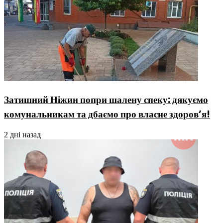
Затишний Ніжин попри шалену спеку: дякуємо
комунальникам та дбаємо про власне здоров’я!
2 дні назад