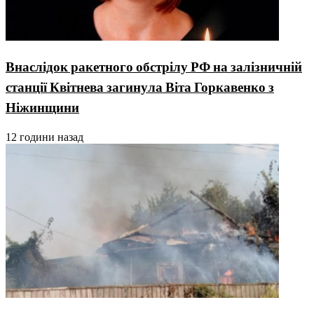
Внаслідок ракетного обстрілу РФ на залізничній
станції Квітнева загинула Віта Горкавенко з
Ніжинщини
12 години назад