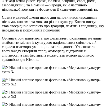
У заході взяли участь греки, поляки, асирійці, євреї, роми,
азербайджанці та вірмени — народи, які є частиною
ніжинської громади та формують її культурне різноманіття.
Сцена музичної школи цього дня наповнилася народними
піснями, танцями та мовами різних культур. Кожен виступ
став своєрідною історією про традиції, пам’ять і спадщину, яку
передають із покоління в покоління.
Організатори зазначають, що фестиваль покликаний не лише
знайомити містян із культурою національних спільнот, а й
сприяти взаєморозумінню, повазі та єдності. Учасники та
гості заходу створили теплу атмосферу підтримки й
спільності, а сам фестиваль може стати новою щорічною
традицією для Ніжина.