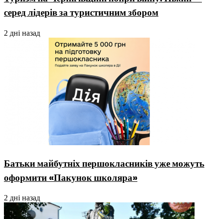
серед лідерів за туристичним збором
2 дні назад
Батьки майбутніх першокласників уже можуть
оформити «Пакунок школяра»
2 дні назад