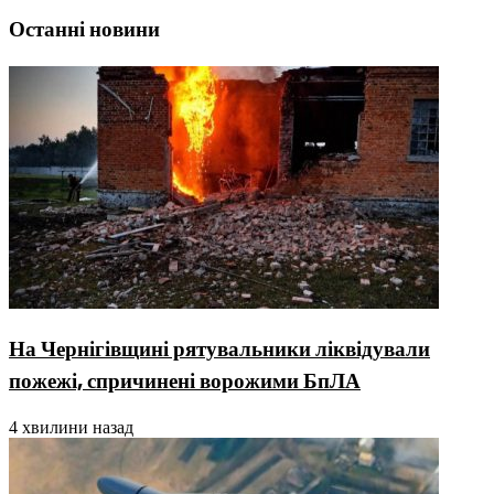
Останні новини
На Чернігівщині рятувальники ліквідували
пожежі, спричинені ворожими БпЛА
4 хвилини назад