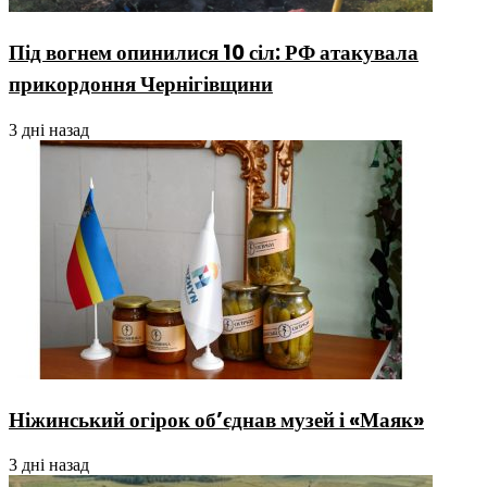
Під вогнем опинилися 10 сіл: РФ атакувала
прикордоння Чернігівщини
3 дні назад
Ніжинський огірок об’єднав музей і «Маяк»
3 дні назад