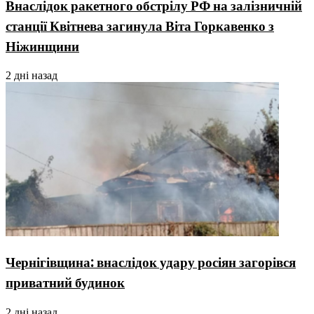
Внаслідок ракетного обстрілу РФ на залізничній
станції Квітнева загинула Віта Горкавенко з
Ніжинщини
2 дні назад
Чернігівщина: внаслідок удару росіян загорівся
приватний будинок
2 дні назад