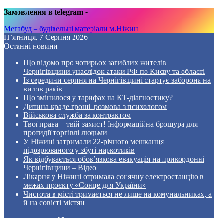
Замовлення в telegram
-
Мегабуд – будівельні матеріали м.Ніжин
П’ятниця, 7 Серпня 2026
Останні новини
Що відомо про чотирьох загиблих жителів
Чернігівщини унаслідок атаки РФ по Києву та області
Із середини серпня на Чернігівщині стартує заборона на
вилов раків
Що змінилося у тарифах на КТ-діагностику?
Дитина краде гроші: розмова з психологом
Військова служба за контрактом
Твої права – твій захист! Інформаційна брошура для
протидії торгівлі людьми
У Ніжині затримали 22-річного мешканця
підозрюваного у збуті наркотиків
Як відбувається обов’язкова евакуація на прикордонні
Чернігівщини – Відео
Лікарня у Ніжині отримала сонячну електростанцію в
межах проєкту «Сонце для України»
Чистота в місті тримається не лише на комунальниках, а
й на совісті містян