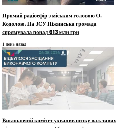
Прямий радіоефір з міським головою О.
Кодолою. На ЗСУ Ніжинська громада
спрямувала понад 613 млн грн
1 день назад
Виконавчий комітет ухвалив низку важливих