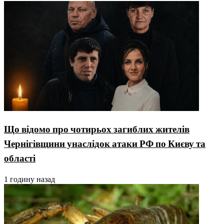
Що відомо про чотирьох загиблих жителів
Чернігівщини унаслідок атаки РФ по Києву та
області
1 годину назад