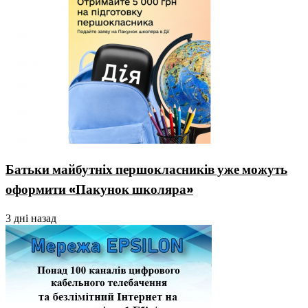
Батьки майбутніх першокласників уже можуть
оформити «Пакунок школяра»
3 дні назад