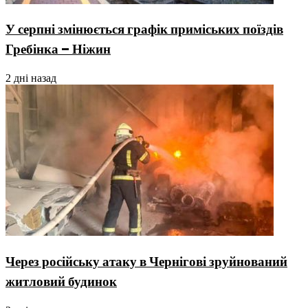
У серпні змінюється графік приміських поїздів
Гребінка – Ніжин
2 дні назад
Через російську атаку в Чернігові зруйнований
житловий будинок