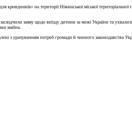
я кривдників» на території Ніжинської міської територіальної 
 засвідчили заяву щодо виїзду дитини за межі України та ухвалил
інки майна.
алені з урахуванням потреб громади й чинного законодавства Ук