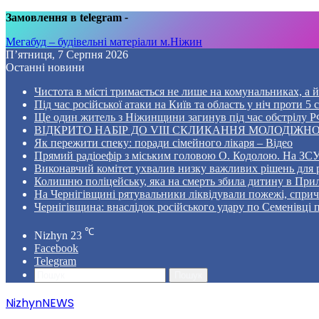
Замовлення в telegram
-
Мегабуд – будівельні матеріали м.Ніжин
П’ятниця, 7 Серпня 2026
Останні новини
Чистота в місті тримається не лише на комунальниках, а й 
Під час російської атаки на Київ та область у ніч проти 
Ще один житель з Ніжинщини загинув під час обстрілу РФ
ВІДКРИТО НАБІР ДО VIII СКЛИКАННЯ МОЛОДІЖНО
Як пережити спеку: поради сімейного лікаря – Відео
Прямий радіоефір з міським головою О. Кодолою. На ЗСУ
Виконавчий комітет ухвалив низку важливих рішень для 
Колишню поліцейську, яка на смерть збила дитину в Прил
На Чернігівщині рятувальники ліквідували пожежі, спр
Чернігівщина: внаслідок російського удару по Семенівці
℃
Nizhyn
23
Facebook
Telegram
Пошук
NizhynNEWS