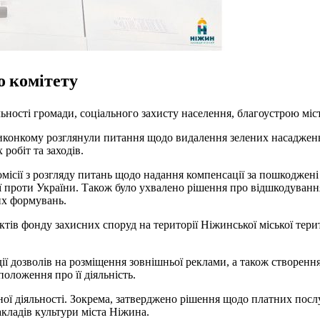
о комітету
ності громади, соціального захисту населення, благоустрою міс
конкому розглянули питання щодо видалення зелених насаджень 
робіт та заходів.
ісії з розгляду питань щодо надання компенсації за пошкоджені
рації проти України. Також було ухвалено рішення про відшкодув
их формувань.
’єктів фонду захисних споруд на території Ніжинської міської те
ї дозволів на розміщення зовнішньої реклами, а також створення
оложення про її діяльність.
ї діяльності. Зокрема, затверджено рішення щодо платних послуг
акладів культури міста Ніжина.