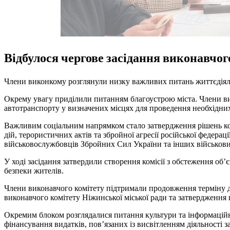
Відбулося чергове засідання виконавчог
Члени виконкому розглянули низку важливих питань життєдіяль
Окрему увагу приділили питанням благоустрою міста. Члени ви
автотранспорту у визначених місцях для проведення необхідних 
Важливим соціальним напрямком стало затвердження рішень ком
дій, терористичних актів та збройної агресії російської феде
військовослужбовців Збройних Сил України та інших військов
У ході засідання затвердили створення комісії з обстеження об
безпеки жителів.
Члени виконавчого комітету підтримали продовження терміну ді
виконавчого комітету Ніжинської міської ради та затвердження п
Окремим блоком розглядалися питання культури та інформаційно
фінансування видатків, пов’язаних із висвітленням діяльності з