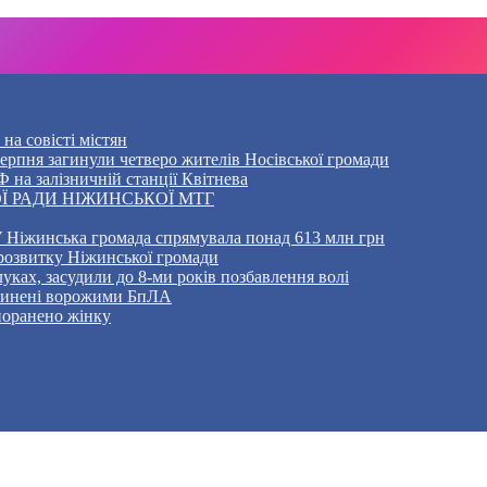
на совісті містян
5 серпня загинули четверо жителів Носівської громади
 на залізничній станції Квітнева
Ї РАДИ НІЖИНСЬКОЇ МТГ
 Ніжинська громада спрямувала понад 613 млн грн
розвитку Ніжинської громади
уках, засудили до 8-ми років позбавлення волі
ичинені ворожими БпЛА
 поранено жінку