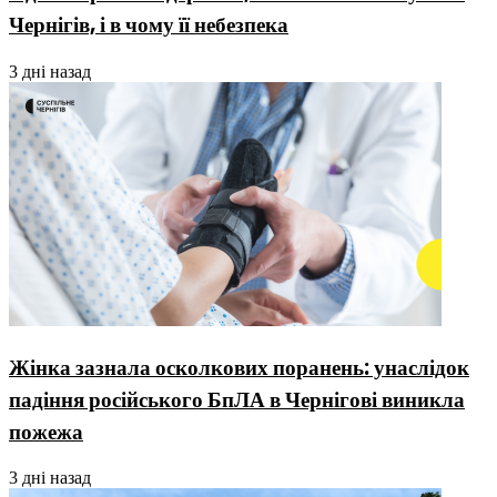
Чернігів, і в чому її небезпека
3 дні назад
Жінка зазнала осколкових поранень: унаслідок
падіння російського БпЛА в Чернігові виникла
пожежа
3 дні назад