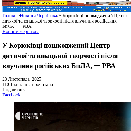
Головна
/
Новини Чернігова
/
У Корюківці пошкоджений Центр
дитячої та юнацької творчості після влучання російських
БпЛА, — РВА
Новини Чернігова
У Корюківці пошкоджений Центр
дитячої та юнацької творчості після
влучання російських БпЛА, — РВА
23 Листопада, 2025
110
1 хвилина прочитана
Поділитися
Facebook