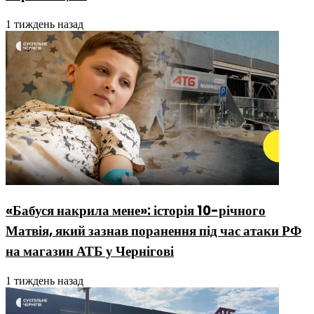
1 тиждень назад
«Бабуся накрила мене»: історія 10-річного
Матвія, який зазнав поранення під час атаки РФ
на магазин АТБ у Чернігові
1 тиждень назад