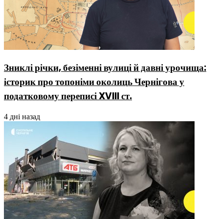
Зниклі річки, безіменні вулиці й давні урочища:
історик про топоніми околиць Чернігова у
податковому переписі XVIII ст.
4 дні назад