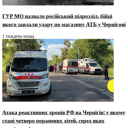
ГУР МО назвало російський підрозділ, бійці
якого завдали удару по магазину АТБ у Чернігові
1 тиждень назад
Атака реактивних дронів РФ на Чернігів: у якому
стані четверо поранених дітей, серед яких