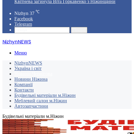
Квітнева загинула Віта Горкавенко з Ніжинщини
℃
Nizhyn
37
Facebook
Telegram
Пошук
NizhynNEWS
Меню
NizhynNEWS
Україна і світ
Новини Чернігова
Новини Ніжина
Компанії
Контакти
Будівельні матеріали м.Ніжин
Меблевий салон м.Ніжин
Автозапчастини
Будівельні матеріали м.Ніжин