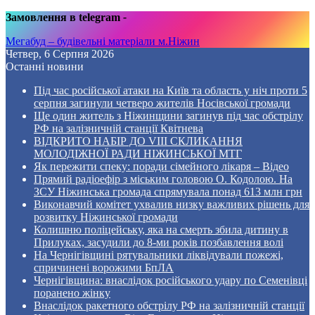
Замовлення в telegram
-
Мегабуд – будівельні матеріали м.Ніжин
Четвер, 6 Серпня 2026
Останні новини
Під час російської атаки на Київ та область у ніч проти 5
серпня загинули четверо жителів Носівської громади
Ще один житель з Ніжинщини загинув під час обстрілу
РФ на залізничній станції Квітнева
ВІДКРИТО НАБІР ДО VIII СКЛИКАННЯ
МОЛОДІЖНОЇ РАДИ НІЖИНСЬКОЇ МТГ
Як пережити спеку: поради сімейного лікаря – Відео
Прямий радіоефір з міським головою О. Кодолою. На
ЗСУ Ніжинська громада спрямувала понад 613 млн грн
Виконавчий комітет ухвалив низку важливих рішень для
розвитку Ніжинської громади
Колишню поліцейську, яка на смерть збила дитину в
Прилуках, засудили до 8-ми років позбавлення волі
На Чернігівщині рятувальники ліквідували пожежі,
спричинені ворожими БпЛА
Чернігівщина: внаслідок російського удару по Семенівці
поранено жінку
Внаслідок ракетного обстрілу РФ на залізничній станції