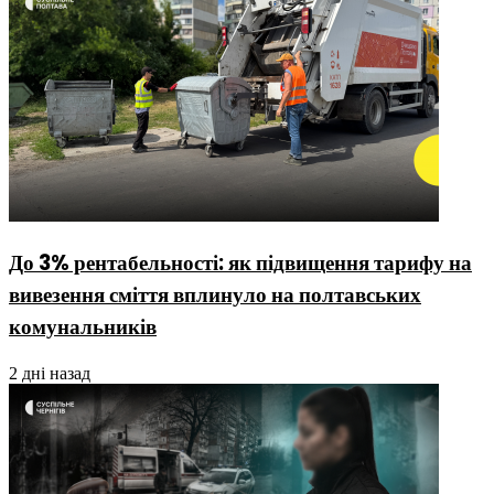
До 3% рентабельності: як підвищення тарифу на
вивезення сміття вплинуло на полтавських
комунальників
2 дні назад