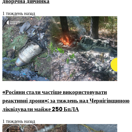
дворічна дівчинка
1 тиждень назад
«Росіяни стали частіше використовувати
реактивні дрони»: за тиждень над Чернігівщиною
ліквідували майже 250 БпЛА
1 тиждень назад