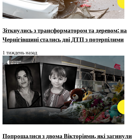
Зіткнулись з трансформатором та деревом: на
Чернігівщині стались дві ДТП з потерпілими
1 тиждень назад
Попрощалися з двома Вікторіями, які загинули