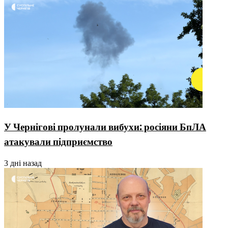
У Чернігові пролунали вибухи: росіяни БпЛА
атакували підприємство
3 дні назад