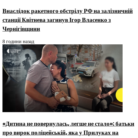
Внаслідок ракетного обстрілу РФ на залізничній
станції Квітнева загинув Ігор Власенко з
Чернігівщини
8 години назад
«Дитина не повернулась, легше не стало»: батьки
про вирок поліцейській, яка у Прилуках на