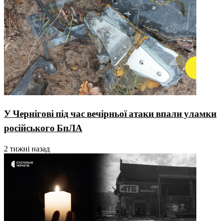
У Чернігові під час вечірньої атаки впали уламки
російського БпЛА
2 тижні назад