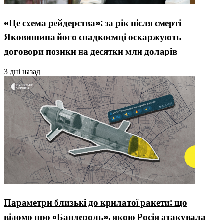
«Це схема рейдерства»: за рік після смерті
Яковишина його спадкоємці оскаржують
договори позики на десятки млн доларів
3 дні назад
Параметри близькі до крилатої ракети: що
відомо про «Бандероль», якою Росія атакувала