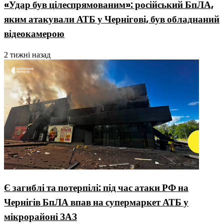
«Удар був цілеспрямованим»: російський БпЛА,
яким атакували АТБ у Чернігові, був обладнаний
відеокамерою
2 тижні назад
Є загиблі та потерпілі: під час атаки РФ на
Чернігів БпЛА впав на супермаркет АТБ у
мікрорайоні ЗАЗ