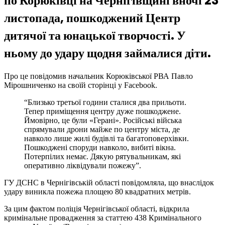
по Корюківці на Чернігівщині вночі 23
листопада, пошкоджений Центр
дитячої та юнацької творчості. У
ньому до удару щодня займалися діти.
Про це повідомив начальник Корюківської РВА Павло
Мірошниченко на своїй сторінці у Facebook.
“Близько третьої години сталися два прильоти.
Тепер приміщення центру дуже пошкоджене.
Ймовірно, це були «Герані». Російські війська
спрямували дрони майже по центру міста, де
навколо лише жилі будівлі та багатоповерхівки.
Пошкоджені споруди навколо, вибиті вікна.
Потерпілих немає. Дякую рятувальникам, які
оперативно ліквідували пожежу”.
ГУ ДСНС в Чернігівській області повідомляла, що внаслідок
удару виникла пожежа площею 80 квадратних метрів.
За цим фактом поліція Чернігівської області, відкрила
кримінальне провадження за статтею 438 Кримінального