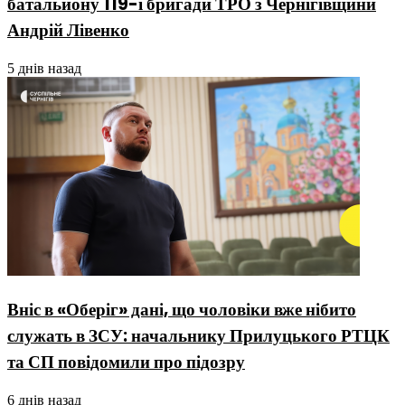
батальйону 119-ї бригади ТРО з Чернігівщини
Андрій Лівенко
5 днів назад
Вніс в «Оберіг» дані, що чоловіки вже нібито
служать в ЗСУ: начальнику Прилуцького РТЦК
та СП повідомили про підозру
6 днів назад