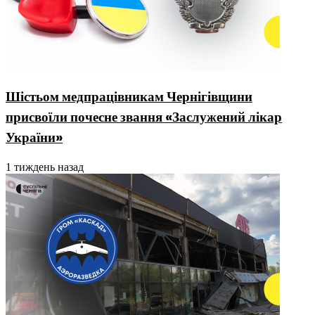
Шістьом медпрацівникам Чернігівщини
присвоїли почесне звання «Заслужений лікар
України»
1 тиждень назад