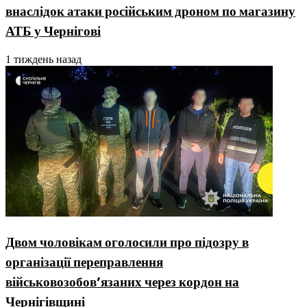
внаслідок атаки російським дроном по магазину
АТБ у Чернігові
1 тиждень назад
Двом чоловікам оголосили про підозру в
організації переправлення
військовозобовʼязаних через кордон на
Чернігівщині