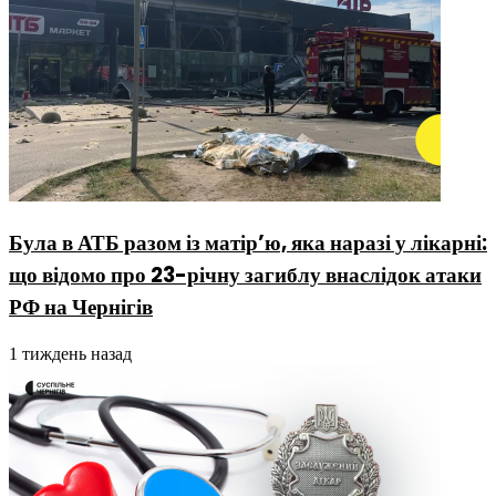
Була в АТБ разом із матір’ю, яка наразі у лікарні:
що відомо про 23-річну загиблу внаслідок атаки
РФ на Чернігів
1 тиждень назад