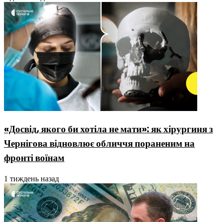
«Досвід, якого би хотіла не мати»: як хірургиня з
Чернігова відновлює обличчя пораненим на
фронті воїнам
1 тиждень назад