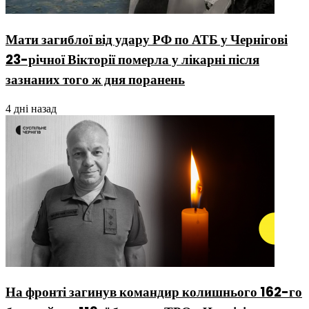
Мати загиблої від удару РФ по АТБ у Чернігові
23-річної Вікторії померла у лікарні після
зазнаних того ж дня поранень
4 дні назад
На фронті загинув командир колишнього 162-го