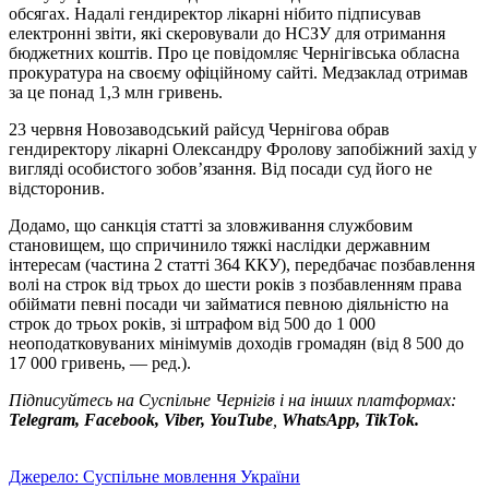
обсягах. Надалі гендиректор лікарні нібито підписував
електронні звіти, які скеровували до НСЗУ для отримання
бюджетних коштів. Про це повідомляє Чернігівська обласна
прокуратура на своєму офіційному сайті. Медзаклад отримав
за це понад 1,3 млн гривень.
23 червня Новозаводський райсуд Чернігова обрав
гендиректору лікарні Олександру Фролову запобіжний захід у
вигляді особистого зобов’язання. Від посади суд його не
відсторонив.
Додамо, що санкція статті за зловживання службовим
становищем, що спричинило тяжкі наслідки державним
інтересам (частина 2 статті 364 ККУ), передбачає позбавлення
волі на строк від трьох до шести років з позбавленням права
обіймати певні посади чи займатися певною діяльністю на
строк до трьох років, зі штрафом від 500 до 1 000
неоподатковуваних мінімумів доходів громадян (від 8 500 до
17 000 гривень, — ред.).
Підписуйтесь на Суспільне Чернігів і на інших платформах:
Telegram, Facebook, Viber, YouTube
,
WhatsApp, TikTok.
Джерело: Суспільне мовлення України