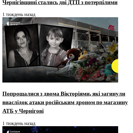
Чернігівщині стались дві ДТП з потерпілими
1 тиждень назад
Попрощалися з двома Вікторіями, які загинули
внаслідок атаки російським дроном по магазину
АТБ у Чернігові
1 тиждень назад