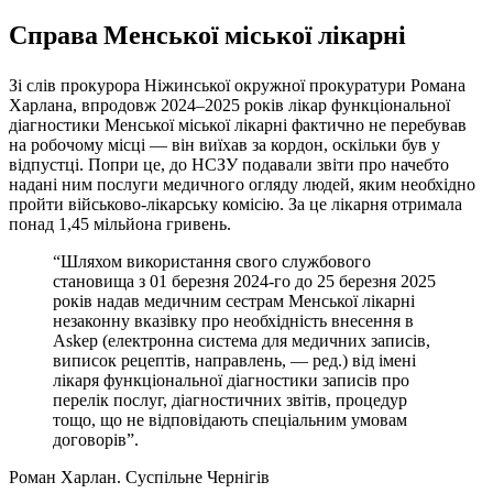
Справа Менської міської лікарні
Зі слів прокурора Ніжинської окружної прокуратури Романа
Харлана, впродовж 2024–2025 років лікар функціональної
діагностики Менської міської лікарні фактично не перебував
на робочому місці — він виїхав за кордон, оскільки був у
відпустці. Попри це, до НСЗУ подавали звіти про начебто
надані ним послуги медичного огляду людей, яким необхідно
пройти військово-лікарську комісію. За це лікарня отримала
понад 1,45 мільйона гривень.
“Шляхом використання свого службового
становища з 01 березня 2024-го до 25 березня 2025
років надав медичним сестрам Менської лікарні
незаконну вказівку про необхідність внесення в
Askep (електронна система для медичних записів,
виписок рецептів, направлень, — ред.) від імені
лікаря функціональної діагностики записів про
перелік послуг, діагностичних звітів, процедур
тощо, що не відповідають спеціальним умовам
договорів”.
Роман Харлан.
Суспільне Чернігів