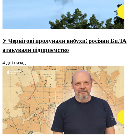
У Чернігові пролунали вибухи: росіяни БпЛА
атакували підприємство
4 дні назад