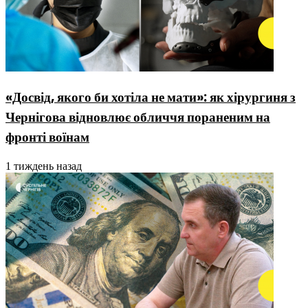
«Досвід, якого би хотіла не мати»: як хірургиня з
Чернігова відновлює обличчя пораненим на
фронті воїнам
1 тиждень назад