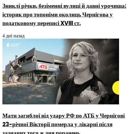
Зниклі річки, безіменні вулиці й давні урочища:
історик про топоніми околиць Чернігова у
податковому переписі XVIII ст.
4 дні назад
Мати загиблої від удару РФ по АТБ у Чернігові
23-річної Вікторії померла у лікарні після
зазнаних того ж дня поранень