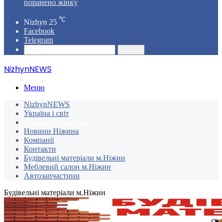
поранено жінку
℃
Nizhyn
25
Facebook
Telegram
Пошук
NizhynNEWS
Меню
NizhynNEWS
Україна і світ
Новини Чернігова
Новини Ніжина
Компанії
Контакти
Будівельні матеріали м.Ніжин
Меблевий салон м.Ніжин
Автозапчастини
Будівельні матеріали м.Ніжин