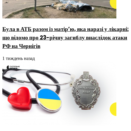
Була в АТБ разом із матір’ю, яка наразі у лікарні:
що відомо про 23-річну загиблу внаслідок атаки
РФ на Чернігів
1 тиждень назад