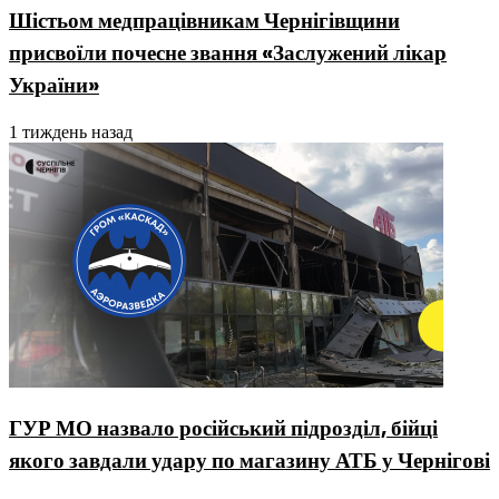
Шістьом медпрацівникам Чернігівщини
присвоїли почесне звання «Заслужений лікар
України»
1 тиждень назад
ГУР МО назвало російський підрозділ, бійці
якого завдали удару по магазину АТБ у Чернігові