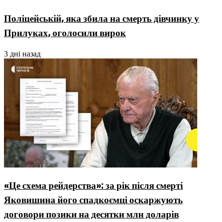
Поліцейській, яка збила на смерть дівчинку у
Прилуках, оголосили вирок
3 дні назад
«Це схема рейдерства»: за рік після смерті
Яковишина його спадкоємці оскаржують
договори позики на десятки млн доларів