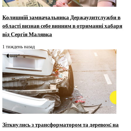
Колишній замначальника Держаудитслужби в
області визнав себе винним в отриманні хабаря
від Сергія Малявка
1 тиждень назад
Зіткнулись з трансформатором та деревом: на