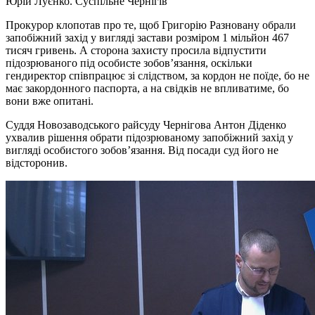
Юрій Луєнко.
Суспільне Чернігів
Прокурор клопотав про те, щоб Григорію Разновану обрали
запобіжний захід у вигляді застави розміром 1 мільйон 467
тисяч гривень. А сторона захисту просила відпустити
підозрюваного під особисте зобов’язання, оскільки
гендиректор співпрацює зі слідством, за кордон не поїде, бо не
має закордонного паспорта, а на свідків не впливатиме, бо
вони вже опитані.
Суддя Новозаводського райсуду Чернігова Антон Діденко
ухвалив рішення обрати підозрюваному запобіжний захід у
вигляді особистого зобов’язання. Від посади суд його не
відсторонив.