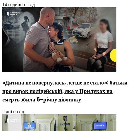
14 години назад
«Дитина не повернулась, легше не стало»: батьки
про вирок поліцейській, яка у Прилуках на
смерть збила 6-річну дівчинку
2 дні назад