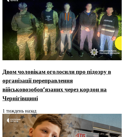
Двом чоловікам оголосили про підозру в
організації переправлення
військовозобовʼязаних через кордон на
Чернігівщині
1 тиждень назад