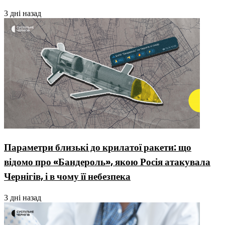
3 дні назад
Параметри близькі до крилатої ракети: що
відомо про «Бандероль», якою Росія атакувала
Чернігів, і в чому її небезпека
3 дні назад