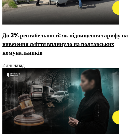
До 3% рентабельності: як підвищення тарифу на
вивезення сміття вплинуло на полтавських
комунальників
2 дні назад