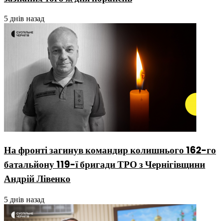
5 днів назад
На фронті загинув командир колишнього 162-го
батальйону 119-ї бригади ТРО з Чернігівщини
Андрій Лівенко
5 днів назад