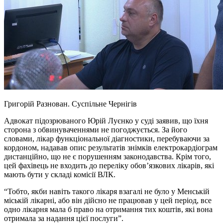
Григорій Разнован.
Суспільне Чернігів
Адвокат підозрюваного Юрій Луєнко у суді заявив, що їхня
сторона з обвинуваченнями не погоджується. За його
словами, лікар функціональної діагностики, перебуваючи за
кордоном, надавав опис результатів знімків електрокардіограм
дистанційно, що не є порушенням законодавства. Крім того,
цей фахівець не входить до переліку обов’язкових лікарів, які
мають бути у складі комісії ВЛК.
“Тобто, якби навіть такого лікаря взагалі не було у Менській
міській лікарні, або він дійсно не працював у цей період, все
одно лікарня мала б право на отримання тих коштів, які вона
отримала за надання цієї послуги”.