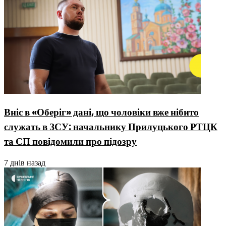
Вніс в «Оберіг» дані, що чоловіки вже нібито
служать в ЗСУ: начальнику Прилуцького РТЦК
та СП повідомили про підозру
7 днів назад