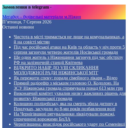
Замовлення в telegram
-
Мегабуд – будівельні матеріали м.Ніжин
П’ятниця, 7 Серпня 2026
Останні новини
Чистота в місті тримається не лише на комунальниках, а
й на совісті містян
Під час російської атаки на Київ та область у ніч проти 5
серпня загинули четверо жителів Носівської громади
Ще один житель з Ніжинщини загинув під час обстрілу
РФ на залізничній станції Квітнева
ВІДКРИТО НАБІР ДО VIII СКЛИКАННЯ
МОЛОДІЖНОЇ РАДИ НІЖИНСЬКОЇ МТГ
Як пережити спеку: поради сімейного лікаря – Відео
Прямий радіоефір з міським головою О. Кодолою. На
ЗСУ Ніжинська громада спрямувала понад 613 млн грн
Виконавчий комітет ухвалив низку важливих рішень для
розвитку Ніжинської громади
Колишню поліцейську, яка на смерть збила дитину в
Прилуках, засудили до 8-ми років позбавлення волі
На Чернігівщині рятувальники ліквідували пожежі,
спричинені ворожими БпЛА
Чернігівщина: внаслідок російського удару по Семенівці