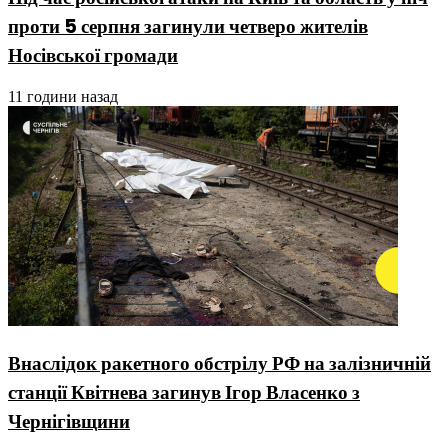
проти 5 серпня загинули четверо жителів
Носівської громади
11 години назад
Внаслідок ракетного обстрілу РФ на залізничній
станції Квітнева загинув Ігор Власенко з
Чернігівщини