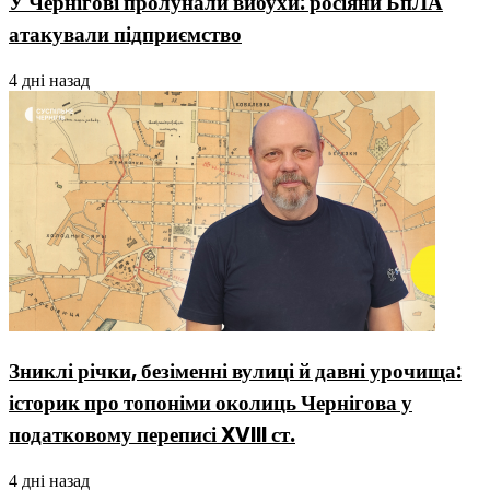
У Чернігові пролунали вибухи: росіяни БпЛА
атакували підприємство
4 дні назад
Зниклі річки, безіменні вулиці й давні урочища:
історик про топоніми околиць Чернігова у
податковому переписі XVIII ст.
4 дні назад