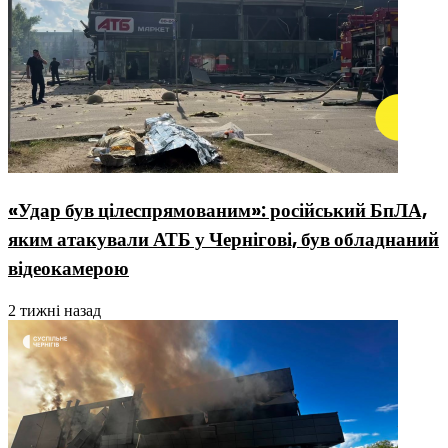
«Удар був цілеспрямованим»: російський БпЛА,
яким атакували АТБ у Чернігові, був обладнаний
відеокамерою
2 тижні назад