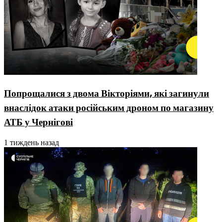
Попрощалися з двома Вікторіями, які загинули
внаслідок атаки російським дроном по магазину
АТБ у Чернігові
1 тиждень назад