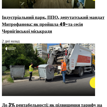
Індустріальний парк, ППО, депутатський мандат
Митрофанова: як пройшла 49-та сесія
Чернігівської міськради
2 дні назад
До 3% рентабельності: як підвищення тарифу на