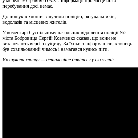
у мережі 30 травня о 03:31. Інформації про місце його
перебування досі немає.
До пошуків хлопця залучили поліцію, рятувальників,
водолазів та місцевих жителів.
У коментарі Суспільному начальник відділення поліції №2
міста Бобровиця Сергій Козаченко сказав, що вони не
виключають версію суїциду. За їхньою інформацією, хлопець
був схвильований чимось і намагався кудись піти.
Як шукали хлопця — детальніше дивіться у сюжеті: