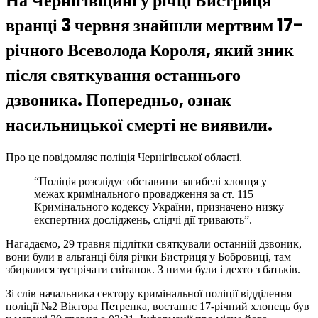
На Чернігівщині у річці Бистриця
вранці 3 червня знайшли мертвим 17-
річного Всеволода Короля, який зник
після святкування останнього
дзвоника. Попередньо, ознак
насильницької смерті не виявили.
Про це повідомляє поліція Чернігівської області.
“Поліція розслідує обставини загибелі хлопця у
межах кримінального провадження за ст. 115
Кримінального кодексу України, призначено низку
експертних досліджень, слідчі дії тривають”.
Нагадаємо, 29 травня підлітки святкували останній дзвоник,
вони були в альтанці біля річки Бистриця у Бобровиці, там
збиралися зустрічати світанок. З ними були і дехто з батьків.
Зі слів начальника сектору кримінальної поліції відділення
поліції №2 Віктора Петренка, востаннє 17-річний хлопець був