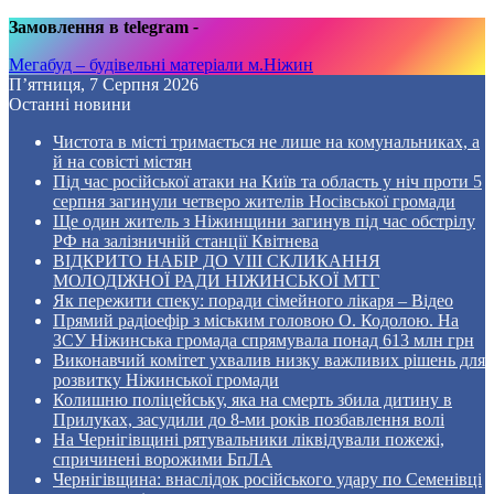
Замовлення в telegram
-
Мегабуд – будівельні матеріали м.Ніжин
П’ятниця, 7 Серпня 2026
Останні новини
Чистота в місті тримається не лише на комунальниках, а
й на совісті містян
Під час російської атаки на Київ та область у ніч проти 5
серпня загинули четверо жителів Носівської громади
Ще один житель з Ніжинщини загинув під час обстрілу
РФ на залізничній станції Квітнева
ВІДКРИТО НАБІР ДО VIII СКЛИКАННЯ
МОЛОДІЖНОЇ РАДИ НІЖИНСЬКОЇ МТГ
Як пережити спеку: поради сімейного лікаря – Відео
Прямий радіоефір з міським головою О. Кодолою. На
ЗСУ Ніжинська громада спрямувала понад 613 млн грн
Виконавчий комітет ухвалив низку важливих рішень для
розвитку Ніжинської громади
Колишню поліцейську, яка на смерть збила дитину в
Прилуках, засудили до 8-ми років позбавлення волі
На Чернігівщині рятувальники ліквідували пожежі,
спричинені ворожими БпЛА
Чернігівщина: внаслідок російського удару по Семенівці