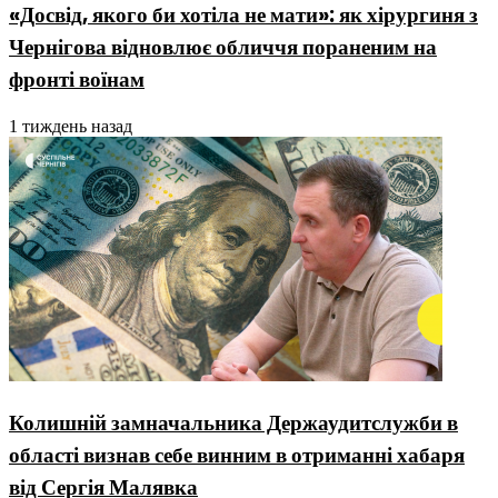
«Досвід, якого би хотіла не мати»: як хірургиня з
Чернігова відновлює обличчя пораненим на
фронті воїнам
1 тиждень назад
Колишній замначальника Держаудитслужби в
області визнав себе винним в отриманні хабаря
від Сергія Малявка