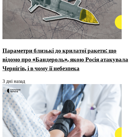
Параметри близькі до крилатої ракети: що
відомо про «Бандероль», якою Росія атакувала
Чернігів, і в чому її небезпека
3 дні назад