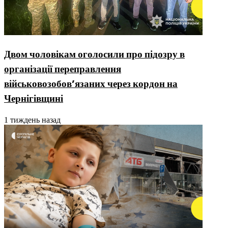
Двом чоловікам оголосили про підозру в
організації переправлення
військовозобовʼязаних через кордон на
Чернігівщині
1 тиждень назад