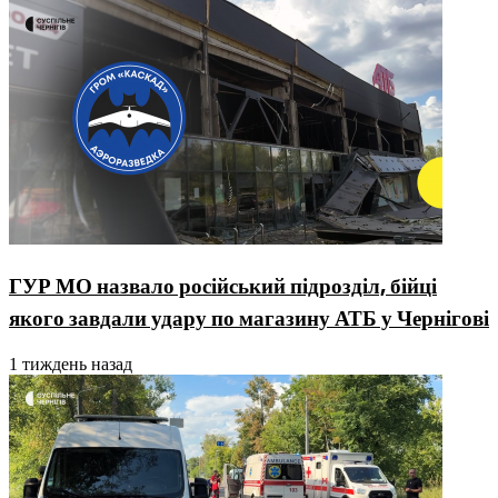
ГУР МО назвало російський підрозділ, бійці
якого завдали удару по магазину АТБ у Чернігові
1 тиждень назад