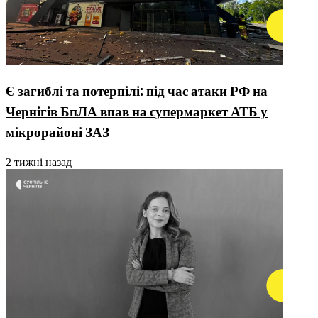
Є загиблі та потерпілі: під час атаки РФ на
Чернігів БпЛА впав на супермаркет АТБ у
мікрорайоні ЗАЗ
2 тижні назад