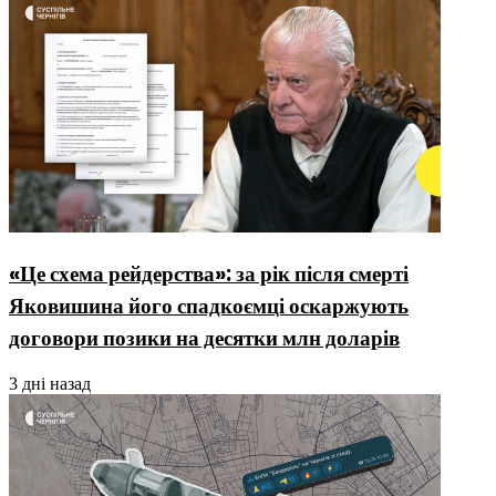
«Це схема рейдерства»: за рік після смерті
Яковишина його спадкоємці оскаржують
договори позики на десятки млн доларів
3 дні назад