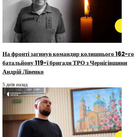
На фронті загинув командир колишнього 162-го
батальйону 119-ї бригади ТРО з Чернігівщини
Андрій Лівенко
5 днів назад