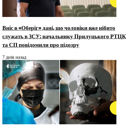
Вніс в «Оберіг» дані, що чоловіки вже нібито
служать в ЗСУ: начальнику Прилуцького РТЦК
та СП повідомили про підозру
7 днів назад