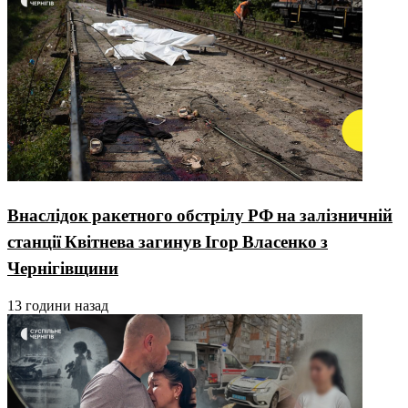
Внаслідок ракетного обстрілу РФ на залізничній
станції Квітнева загинув Ігор Власенко з
Чернігівщини
13 години назад