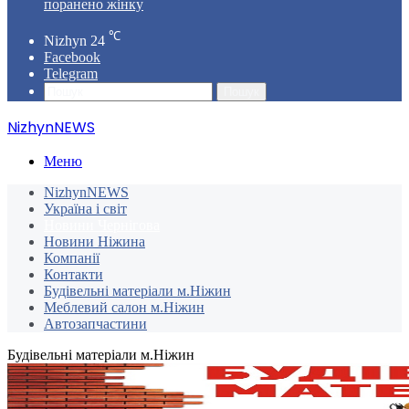
поранено жінку
℃
Nizhyn
24
Facebook
Telegram
Пошук
NizhynNEWS
Меню
NizhynNEWS
Україна і світ
Новини Чернігова
Новини Ніжина
Компанії
Контакти
Будівельні матеріали м.Ніжин
Меблевий салон м.Ніжин
Автозапчастини
Будівельні матеріали м.Ніжин