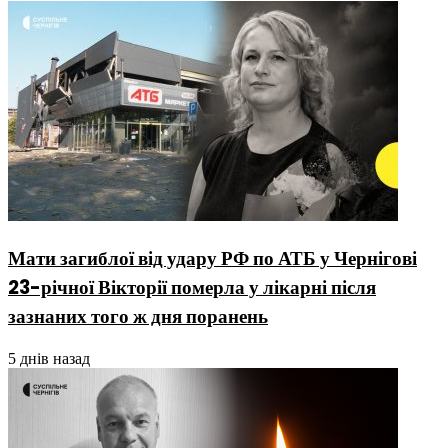
Мати загиблої від удару РФ по АТБ у Чернігові
23-річної Вікторії померла у лікарні після
зазнаних того ж дня поранень
5 днів назад