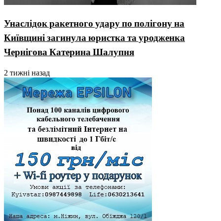
Унаслідок ракетного удару по полігону на
Київщині загинула юристка та уродженка
Чернігова Катерина Шалупня
2 тижні назад