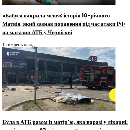
«Бабуся накрила мене»: історія 10-річного
Матвія, який зазнав поранення під час атаки РФ
на магазин АТБ у Чернігові
1 тиждень назад
Була в АТБ разом із матір’ю, яка наразі у лікарні: