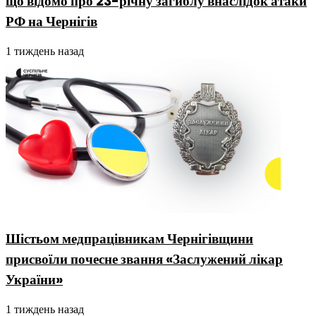
що відомо про 23-річну загиблу внаслідок атаки
РФ на Чернігів
1 тиждень назад
Шістьом медпрацівникам Чернігівщини
присвоїли почесне звання «Заслужений лікар
України»
1 тиждень назад