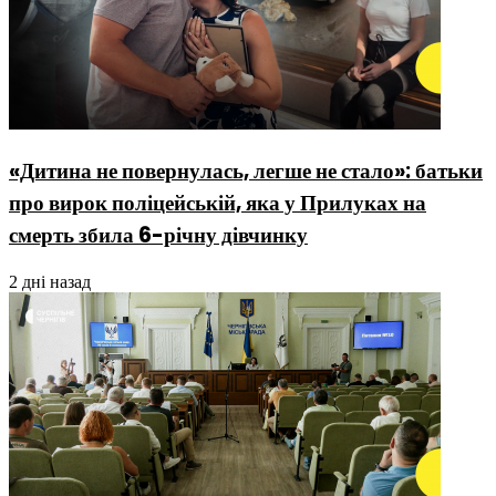
«Дитина не повернулась, легше не стало»: батьки
про вирок поліцейській, яка у Прилуках на
смерть збила 6-річну дівчинку
2 дні назад