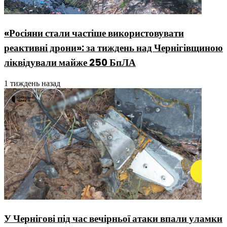
«Росіяни стали частіше використовувати
реактивні дрони»: за тиждень над Чернігівщиною
ліквідували майже 250 БпЛА
1 тиждень назад
У Чернігові під час вечірньої атаки впали уламки