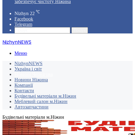
забезпечує чистоту Ніжина
℃
Nizhyn
22
Facebook
Telegram
Пошук
NizhynNEWS
Меню
NizhynNEWS
Україна і світ
Новини Чернігова
Новини Ніжина
Компанії
Контакти
Будівельні матеріали м.Ніжин
Меблевий салон м.Ніжин
Автозапчастини
Будівельні матеріали м.Ніжин