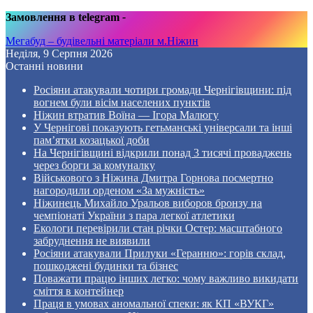
Замовлення в telegram
-
Мегабуд – будівельні матеріали м.Ніжин
Неділя, 9 Серпня 2026
Останні новини
Росіяни атакували чотири громади Чернігівщини: під
вогнем були вісім населених пунктів
Ніжин втратив Воїна — Ігора Малюгу
У Чернігові показують гетьманські універсали та інші
пам’ятки козацької доби
На Чернігівщині відкрили понад 3 тисячі проваджень
через борги за комуналку
Військового з Ніжина Дмитра Горнова посмертно
нагородили орденом «За мужність»
Ніжинець Михайло Уральов виборов бронзу на
чемпіонаті України з пара легкої атлетики
Екологи перевірили стан річки Остер: масштабного
забруднення не виявили
Росіяни атакували Прилуки «Геранню»: горів склад,
пошкоджені будинки та бізнес
Поважати працю інших легко: чому важливо викидати
сміття в контейнер
Праця в умовах аномальної спеки: як КП «ВУКГ»