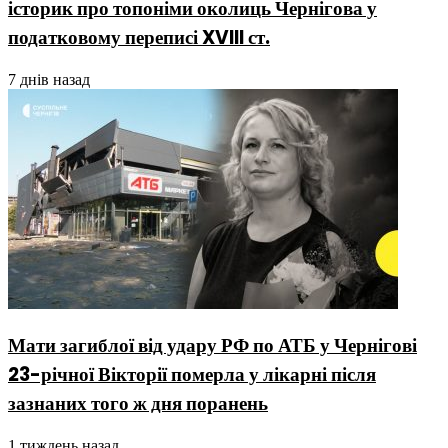
історик про топоніми околиць Чернігова у
податковому переписі XVIII ст.
7 днів назад
Мати загиблої від удару РФ по АТБ у Чернігові
23-річної Вікторії померла у лікарні після
зазнаних того ж дня поранень
1 тиждень назад