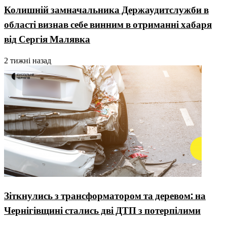
Колишній замначальника Держаудитслужби в
області визнав себе винним в отриманні хабаря
від Сергія Малявка
2 тижні назад
Зіткнулись з трансформатором та деревом: на
Чернігівщині стались дві ДТП з потерпілими