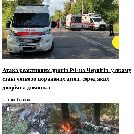
Атака реактивних дронів РФ на Чернігів: у якому
стані четверо поранених дітей, серед яких
дворічна дівчинка
2 тижні назад