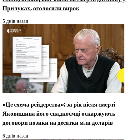
Прилуках, оголосили вирок
5 днів назад
«Це схема рейдерства»: за рік після смерті
Яковишина його спадкоємці оскаржують
договори позики на десятки млн доларів
6 днів назад