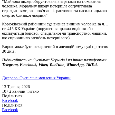
“Майнова шкода обґрунтована витратами на поховання
чоловіка. Моральну шкоду потерпіла обґрунтувала
стражданнями, які пов`язані із раптовою та насильницькою
смертю близької людини”.
Корюківський районний суд визнав винним чоловіка за ч. 1
ст. 415 КК України (порушення правил водіння або
експлуатації бойової, спеціальної чи транспортної машини,
що спричинило загибель потерпілого).
Вирок може бути оскаржений в апеляційному суді протягом
30 днів.
Підписуйтесь на Суспільне Чернігів і на інших платформах:
Telegram, Facebook, Viber, YouTube
,
WhatsApp, TikTok.
Джерело: Суспільне мовлення України
13 Травня, 2026
107
2 хвилин читано
Поділитися
Facebook
Поділитися
Facebook