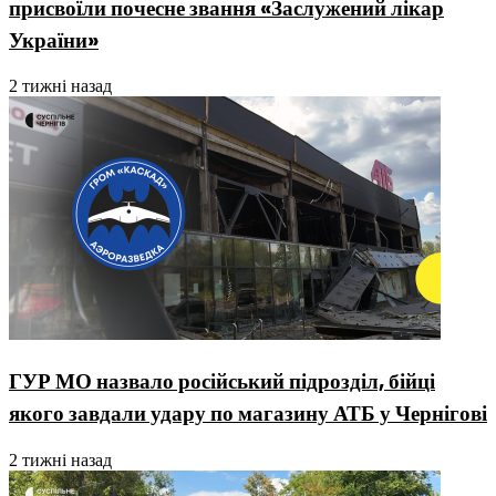
присвоїли почесне звання «Заслужений лікар
України»
2 тижні назад
ГУР МО назвало російський підрозділ, бійці
якого завдали удару по магазину АТБ у Чернігові
2 тижні назад