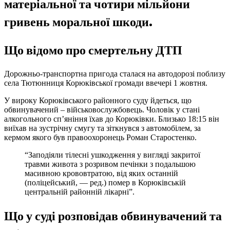
матеріальної та чотири мільйони
гривень моральної шкоди.
Що відомо про смертельну ДТП
Дорожньо-транспортна пригода сталася на автодорозі поблизу
села Тютюнниця Корюківської громади ввечері 1 жовтня.
У вироку Корюківського районного суду йдеться, що
обвинувачений – військовослужбовець. Чоловік у стані
алкогольного сп’яніння їхав до Корюківки. Близько 18:15 він
виїхав на зустрічну смугу та зіткнувся з автомобілем, за
кермом якого був правоохоронець Роман Старостенко.
“Заподіяли тілесні ушкодження у вигляді закритої
травми живота з розривом печінки з подальшою
масивною крововтратою, від яких останній
(поліцейський, — ред.) помер в Корюківській
центральній районній лікарні”.
Що у суді розповідав обвинувачений та