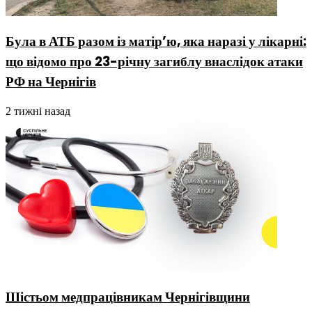
Була в АТБ разом із матір’ю, яка наразі у лікарні:
що відомо про 23-річну загиблу внаслідок атаки
РФ на Чернігів
2 тижні назад
Шістьом медпрацівникам Чернігівщини