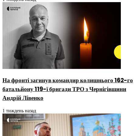
На фронті загинув командир колишнього 162-го
батальйону 119-ї бригади ТРО з Чернігівщини
Андрій Лівенко
1 тиждень назад