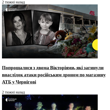
2 тижні назад
Попрощалися з двома Вікторіями, які загинули
внаслідок атаки російським дроном по магазину
АТБ у Чернігові
2 тижні назад