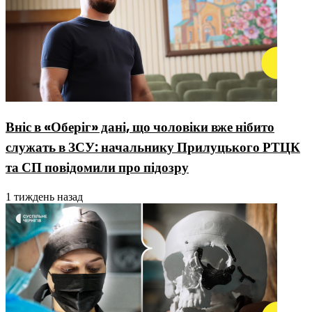
Вніс в «Оберіг» дані, що чоловіки вже нібито
служать в ЗСУ: начальнику Прилуцького РТЦК
та СП повідомили про підозру
1 тиждень назад