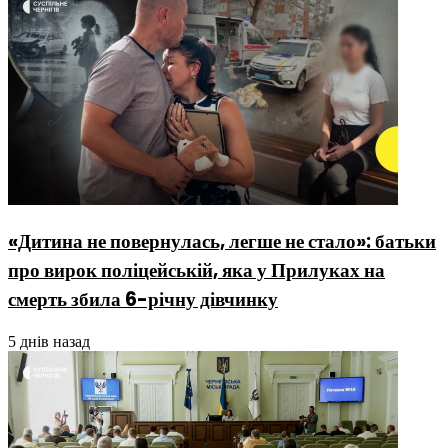
«Дитина не повернулась, легше не стало»: батьки
про вирок поліцейській, яка у Прилуках на
смерть збила 6-річну дівчинку
5 днів назад