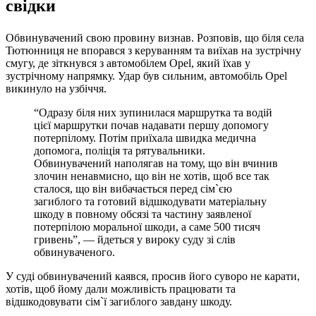
свідки
Обвинувачений свою провину визнав. Розповів, що біля села
Тютюнниця не впорався з керуванням та виїхав на зустрічну
смугу, де зіткнувся з автомобілем Opel, який їхав у
зустрічному напрямку. Удар був сильним, автомобіль Opel
викинуло на узбіччя.
“Одразу біля них зупинилася маршрутка та водій
цієї маршрутки почав надавати першу допомогу
потерпілому. Потім приїхала швидка медична
допомога, поліція та рятувальники.
Обвинувачений наполягав на тому, що він вчинив
злочин ненавмисно, що він не хотів, щоб все так
сталося, що він вибачається перед сім`єю
загиблого та готовий відшкодувати матеріальну
шкоду в повному обсязі та частину заявленої
потерпілою моральної шкоди, а саме 500 тисяч
гривень”, — йдеться у вироку суду зі слів
обвинуваченого.
У суді обвинувачений каявся, просив його суворо не карати,
хотів, щоб йому дали можливість працювати та
відшкодовувати сім`ї загиблого завдану шкоду.