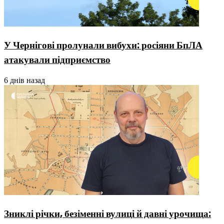
У Чернігові пролунали вибухи: росіяни БпЛА
атакували підприємство
6 днів назад
Зниклі річки, безіменні вулиці й давні урочища: