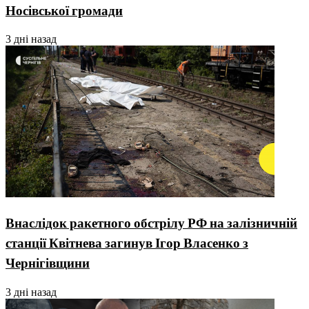
Носівської громади
3 дні назад
Внаслідок ракетного обстрілу РФ на залізничній
станції Квітнева загинув Ігор Власенко з
Чернігівщини
3 дні назад