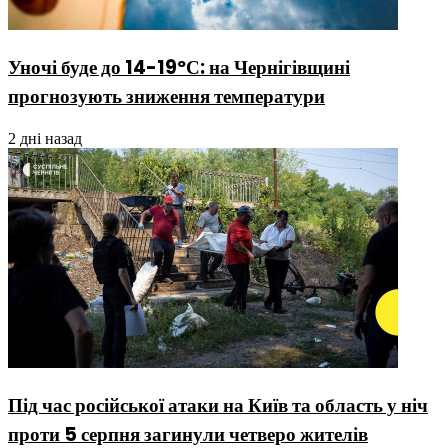
Уночі буде до 14-19ºС: на Чернігівщині
прогнозують зниження температури
2 дні назад
Під час російської атаки на Київ та область у ніч
проти 5 серпня загинули четверо жителів