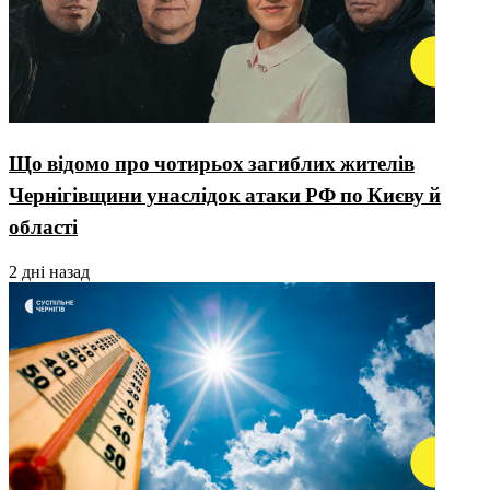
Що відомо про чотирьох загиблих жителів
Чернігівщини унаслідок атаки РФ по Києву й
області
2 дні назад