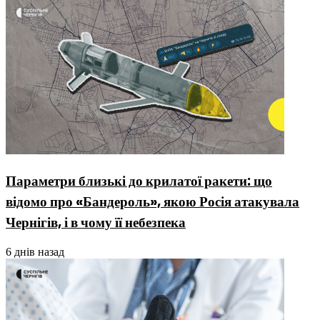
Параметри близькі до крилатої ракети: що
відомо про «Бандероль», якою Росія атакувала
Чернігів, і в чому її небезпека
6 днів назад