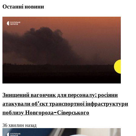
Останні новини
Знищений вагончик для персоналу: росіяни
атакували об’єкт транспортної інфраструктури
поблизу Новгорода-Сіверського
36 хвилин назад