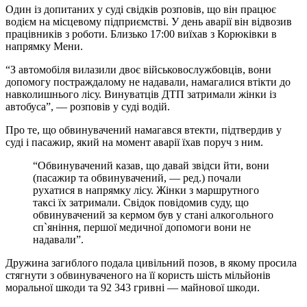
Один із допитаних у суді свідків розповів, що він працює
водієм на місцевому підприємстві. У день аварії він відвозив
працівників з роботи. Близько 17:00 виїхав з Корюківки в
напрямку Мени.
“З автомобіля вилазили двоє військовослужбовців, вони
допомогу постраждалому не надавали, намагалися втікти до
навколишнього лісу. Винуватців ДТП затримали жінки із
автобуса”, — розповів у суді водій.
Про те, що обвинувачений намагався втекти, підтвердив у
суді і пасажир, який на момент аварії їхав поруч з ним.
“Обвинувачений казав, що давай звідси йти, вони
(пасажир та обвинувачений, — ред.) почали
рухатися в напрямку лісу. Жінки з маршрутного
таксі їх затримали. Свідок повідомив суду, що
обвинувачений за кермом був у стані алкогольного
сп`яніння, першої медичної допомоги вони не
надавали”.
Дружина загиблого подала цивільний позов, в якому просила
стягнути з обвинуваченого на її користь шість мільйонів
моральної шкоди та 92 343 гривні — майнової шкоди.