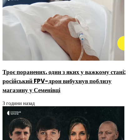
Троє поранених, один з яких у важкому стані:
російський FPV-дрон вибухнув поблизу
магазину у Семенівці
3 години назад