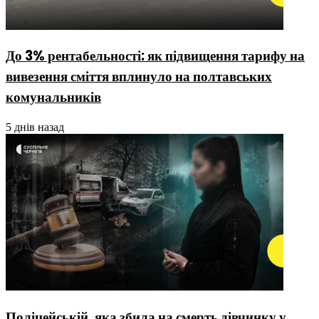
До 3% рентабельності: як підвищення тарифу на
вивезення сміття вплинуло на полтавських
комунальників
5 днів назад
Поліцейській, яка збила на смерть дівчинку у