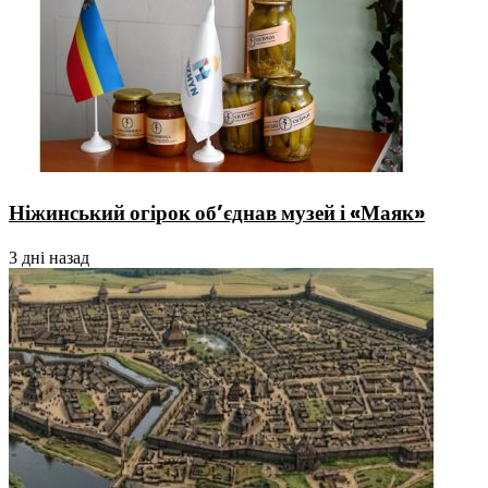
Ніжинський огірок об’єднав музей і «Маяк»
3 дні назад