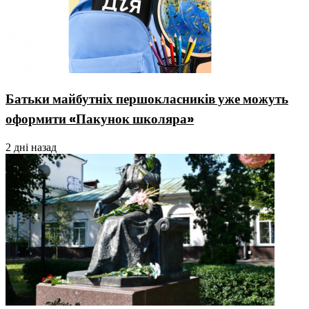
Батьки майбутніх першокласників уже можуть
оформити «Пакунок школяра»
2 дні назад