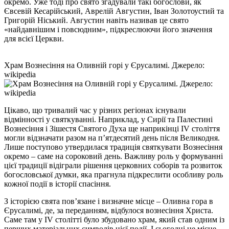
окремо. Уже тоді про свято згадували такі богослови, як
Євсевій Кесарійський, Аврелій Августин, Іван Золотоустий та
Григорій Ніський. Августин навіть називав це свято
«найдавнішим і повсюдним», підкреслюючи його значення
для всієї Церкви.
Храм Вознесіння на Оливній горі у Єрусалимі. Джерело:
wikipedia
Цікаво, що тривалий час у різних регіонах існували
відмінності у святкуванні. Наприклад, у Сирії та Палестині
Вознесіння і Зішестя Святого Духа ще наприкінці IV століття
могли відзначати разом на п’ятдесятий день після Великодня.
Лише поступово утвердилася традиція святкувати Вознесіння
окремо – саме на сороковий день. Важливу роль у формуванні
цієї традиції відіграли рішення церковних соборів та розвиток
богословської думки, яка прагнула підкреслити особливу роль
кожної події в історії спасіння.
З історією свята пов’язане і визначне місце – Оливна гора в
Єрусалимі, де, за переданням, відбулося вознесіння Христа.
Саме там у IV столітті було збудовано храм, який став одним із
перших матеріальних символів цієї події. І сьогодні це місце