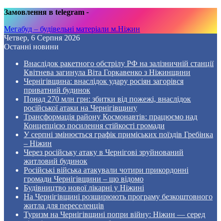
Замовлення в telegram
-
Мегабуд – будівельні матеріали м.Ніжин
Четвер, 6 Серпня 2026
Останні новини
Внаслідок ракетного обстрілу РФ на залізничній станції
Квітнева загинула Віта Горкавенко з Ніжинщини
Чернігівщина: внаслідок удару росіян загорівся
приватний будинок
Понад 270 млн грн: збитки від пожежі, внаслідок
російської атаки на Чернігівщину
Трансформація району Космонавтів: працюємо над
Концепцією посилення стійкості громади
У серпні змінюється графік приміських поїздів Гребінка
– Ніжин
Через російську атаку в Чернігові зруйнований
житловий будинок
Російські війська атакували чотири прикордонні
громади Чернігівщини – що відомо
Будівництво нової лікарні у Ніжині
На Чернігівщині розширюють програму безкоштовного
житла для переселенців
Туризм на Чернігівщині попри війну: Ніжин — серед