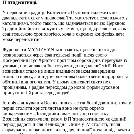
П’ятидесятниці.
У церковній традиції Вознесіння Господнє належить до
дванадесятих свят у православ’ї та має статус вселенського у
католицизмі, тобто такого, що відзначається всією Церквою.
Традиційно його святкують у четвер, що підкреслює зв’язок із
євангельською хронологією, хоча в окремих конфесіях дата
може переноситися.
Журналісти MYNIZHYN зазначають, що сенс цього дня
розкривається через євангельські події: після свого
Воскресіння Ісус Христос протягом сорока днів перебував із
учнями, наставляючи їх і готуючи до подальшої місії. Його
вознесіння стало не лише видимим знаком завершення
земного шляху, а й підтвердженням божественної природи та
обітниці вічного життя. У цьому контексті свято не є
прощанням, а радше переходом до нової форми духовної
присутності Христа серед людей.
Історія святкування Вознесіння сягає глибокої давнини, хоча у
перші століття християнства воно не було окремо
виокремленим. Дослідники вважають, що спочатку
Вознесіння святкували разом із П’ятидесятницею як єдиний
період радості після Великодня. Лише у IV столітті, після
формування церковного календаря, ці події почали відзначати