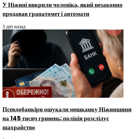
У Ніжині викрили чоловіка, який незаконно
продавав гранатомет і автомати
3 дні назад
Псевдобанкіри ошукали мешканку Ніжинщини
на 145 тисяч гривень: поліція розслідує
шахрайство