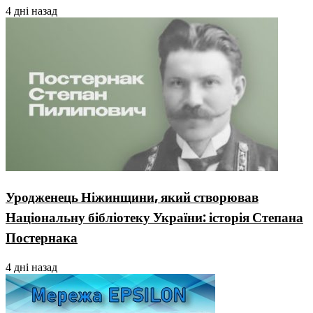
4 дні назад
Уродженець Ніжинщини, який створював
Національну бібліотеку України: історія Степана
Постернака
4 дні назад