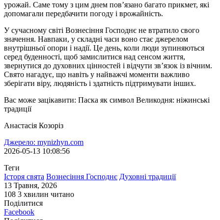
урожай. Саме тому з цим днем пов’язано багато прикмет, які
допомагали передбачити погоду і врожайність.
У сучасному світі Вознесіння Господнє не втратило свого
значення. Навпаки, у складні часи воно стає джерелом
внутрішньої опори і надії. Це день, коли люди зупиняються
серед буденності, щоб замислитися над сенсом життя,
звернутися до духовних цінностей і відчути зв’язок із вічним.
Свято нагадує, що навіть у найважчі моменти важливо
зберігати віру, людяність і здатність підтримувати інших.
Вас може зацікавити: Паска як символ Великодня: ніжинські
традиції
Анастасія Козоріз
Джерело: mynizhyn.com
2026-05-13 10:08:56
Теги
Історя свята
Вознесіння Господнє
Духовні традиції
13 Травня, 2026
108
3 хвилин читано
Поділитися
Facebook