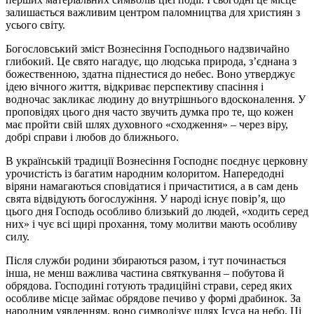
залишається важливим центром паломництва для християн з
усього світу.
Богословський зміст Вознесіння Господнього надзвичайно
глибокий. Це свято нагадує, що людська природа, з’єднана з
божественною, здатна піднестися до небес. Воно утверджує
ідею вічного життя, відкриває перспективу спасіння і
водночас закликає людину до внутрішнього вдосконалення. У
проповідях цього дня часто звучить думка про те, що кожен
має пройти свій шлях духовного «сходження» – через віру,
добрі справи і любов до ближнього.
В українській традиції Вознесіння Господнє поєднує церковну
урочистість із багатим народним колоритом. Напередодні
віряни намагаються сповідатися і причаститися, а в сам день
свята відвідують богослужіння. У народі існує повір’я, що
цього дня Господь особливо близький до людей, «ходить серед
них» і чує всі щирі прохання, тому молитви мають особливу
силу.
Після служби родини збираються разом, і тут починається
інша, не менш важлива частина святкування – побутова й
обрядова. Господині готують традиційні страви, серед яких
особливе місце займає обрядове печиво у формі драбинок. За
народним уявленням, воно символізує шлях Ісуса на небо. Ці