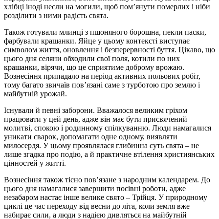
хлібці іноді несли на могили, щоб пом’янути померлих і ніби
розділити з ними радість свята.
Також готували млинці з пшоняного борошна, пекли паски,
фарбували крашанки. Яйце у цьому контексті виступає
символом життя, оновлення і безперервності буття. Цікаво, що
цього дня селяни обходили свої поля, котили по них
крашанки, вірячи, що це сприятиме доброму врожаю.
Вознесіння припадало на період активних польових робіт,
тому багато звичаїв пов’язані саме з турботою про землю і
майбутній урожай.
Існували й певні заборони. Вважалося великим гріхом
працювати у цей день, адже він має бути присвячений
молитві, спокою і родинному спілкуванню. Люди намагалися
уникати сварок, допомагати одне одному, виявляти
милосердя. У цьому проявлялася глибинна суть свята – не
лише згадка про подію, а й практичне втілення християнських
цінностей у житті.
Вознесіння також тісно пов’язане з народним календарем. До
цього дня намагалися завершити посівні роботи, адже
незабаром настає інше велике свято – Трійця. У природному
циклі це час переходу від весни до літа, коли земля вже
набирає сили, а люди з надією дивляться на майбутній