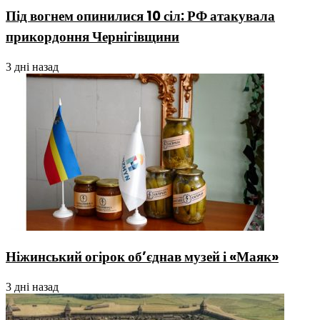
Під вогнем опинилися 10 сіл: РФ атакувала
прикордоння Чернігівщини
3 дні назад
Ніжинський огірок об’єднав музей і «Маяк»
3 дні назад