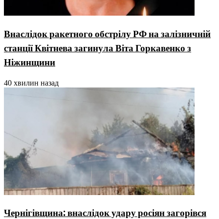
Внаслідок ракетного обстрілу РФ на залізничній
станції Квітнева загинула Віта Горкавенко з
Ніжинщини
40 хвилин назад
Чернігівщина: внаслідок удару росіян загорівся