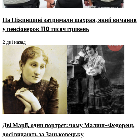
На Ніжинщині затримали шахрая, який виманив
у пенсіонерок 110 тисяч гривень
2 дні назад
Дві Марії, один портрет: чому Малиш-Федорець
досі видають за Заньковецьку