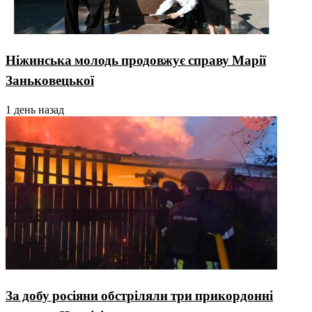
Ніжинська молодь продовжує справу Марії
Заньковецької
1 день назад
За добу росіяни обстріляли три прикордонні