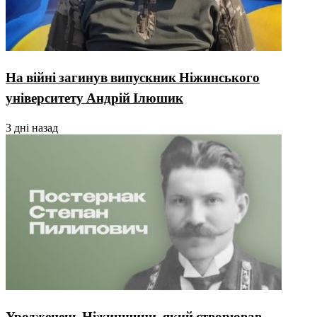
На війні загинув випускник Ніжинського
університету Андрій Ілюшик
3 дні назад
Уродженець Ніжинщини, який створював