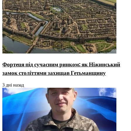
Фортеця під сучасним ринком: як Ніжинський
замок століттями захищав Гетьманщину
3 дні назад