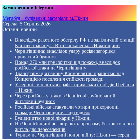
Замовлення в telegram
-
Мегабуд – будівельні матеріали м.Ніжин
Середа, 5 Серпня 2026
Останні новини
Внаслідок ракетного обстрілу РФ на залізничній станції
Квітнева загинула Віта Горкавенко з Ніжинщини
Чернігівщина: внаслідок удару росіян загорівся
приватний будинок
Понад 270 млн грн: збитки від пожежі, внаслідок
російської атаки на Чернігівщину
Трансформація району Космонавтів: працюємо над
Концепцією посилення стійкості громади
У серпні змінюється графік приміських поїздів Гребінка
– Ніжин
Через російську атаку в Чернігові зруйнований
житловий будинок
Російські війська атакували чотири прикордонні
громади Чернігівщини – що відомо
Будівництво нової лікарні у Ніжині
На Чернігівщині розширюють програму безкоштовного
житла для переселенців
Туризм на Чернігівщині попри війну: Ніжин — серед