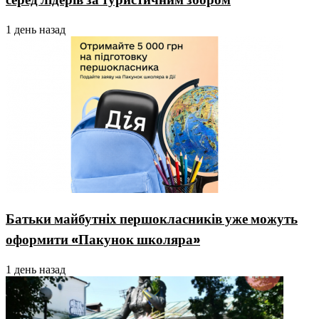
1 день назад
Батьки майбутніх першокласників уже можуть
оформити «Пакунок школяра»
1 день назад