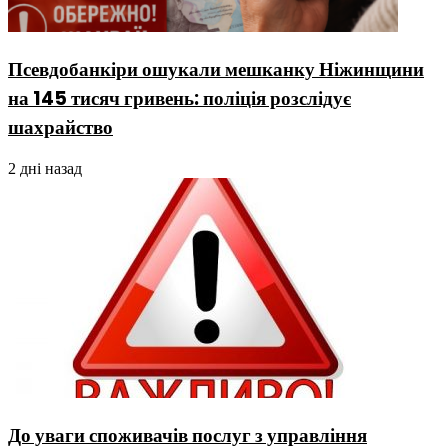
Псевдобанкіри ошукали мешканку Ніжинщини
на 145 тисяч гривень: поліція розслідує
шахрайство
2 дні назад
До уваги споживачів послуг з управління