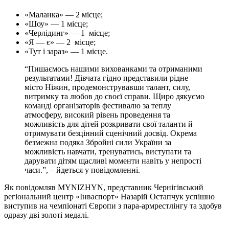
«Маланка» — 2 місце;
«Шоу» — 1 місце;
«Черлідинг» — 1 місце;
«Я — є» — 2 місце;
«Тут і зараз» — 1 місце.
“Пишаємось нашими вихованками та отриманими
результатами! Дівчата гідно представили рідне
місто Ніжин, продемонструвавши талант, силу,
витримку та любов до своєї справи. Щиро дякуємо
команді організаторів фестивалю за теплу
атмосферу, високий рівень проведення та
можливість для дітей розкривати свої таланти й
отримувати безцінний сценічний досвід. Окрема
безмежна подяка Збройні сили України за
можливість навчати, тренуватись, виступати та
дарувати дітям щасливі моменти навіть у непрості
часи.”, – йдеться у повідомленні.
Як повідомляв MYNIZHYN, представник Чернігівський
регіональний центр «Інваспорт» Назарій Остапчук успішно
виступив на чемпіонаті Європи з пара-армрестлінгу та здобув
одразу дві золоті медалі.