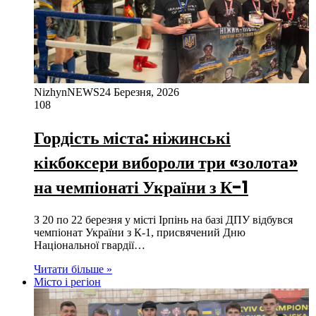
NizhynNEWS
24 Березня, 2026
108
Гордість міста: ніжинські
кікбоксери вибороли три «золота»
на чемпіонаті України з К-1
З 20 по 22 березня у місті Ірпінь на базі ДПУ відбувся
чемпіонат України з К-1, присвячений Дню
Національної гвардії…
Читати більше »
Місто і регіон