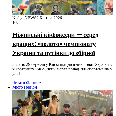
NizhynNEWS
2 Квітня, 2026
107
Ніжинські кікбоксери — серед
кращих: «золото» чемпіонату
України та путівки до збірної
З 26 по 29 березня у Києві відбувся чемпіонат України з
кікбоксингу ISKA, який зібрав понад 700 спортсменів з
усієї…
Читати більше »
Місто і регіон