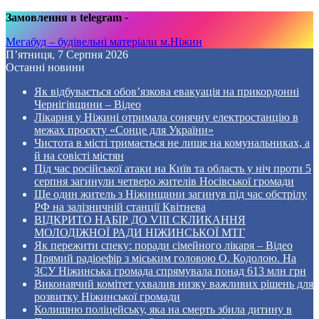
Замовлення в telegram
-
Мегабуд – будівельні матеріали м.Ніжин
П’ятниця, 7 Серпня 2026
Останні новини
Як відбувається обов’язкова евакуація на прикордонні
Чернігівщини – Відео
Лікарня у Ніжині отримала сонячну електростанцію в
межах проєкту «Сонце для України»
Чистота в місті тримається не лише на комунальниках, а
й на совісті містян
Під час російської атаки на Київ та область у ніч проти 5
серпня загинули четверо жителів Носівської громади
Ще один житель з Ніжинщини загинув під час обстрілу
РФ на залізничній станції Квітнева
ВІДКРИТО НАБІР ДО VIII СКЛИКАННЯ
МОЛОДІЖНОЇ РАДИ НІЖИНСЬКОЇ МТГ
Як пережити спеку: поради сімейного лікаря – Відео
Прямий радіоефір з міським головою О. Кодолою. На
ЗСУ Ніжинська громада спрямувала понад 613 млн грн
Виконавчий комітет ухвалив низку важливих рішень для
розвитку Ніжинської громади
Колишню поліцейську, яка на смерть збила дитину в