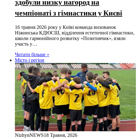
здобули низку нагород на
чемпіонаті з гімнастики у Києві
16 травня 2026 року у Київі команда вихованок
Ніжинська КДЮСШ, відділення естетичної гімнастики,
школи гармонійного розвитку «Позитивчик», взяли
участь у…
Читати більше »
Місто і регіон
NizhynNEWS
18 Травня, 2026