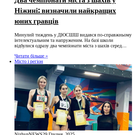
Ніжині: визначили найкращих
юних гравців
Минулий тиждень у ДЮСШШ видався по-справжньому
інтелектуальним та напруженим. На базі школи
відбулися одразу два чемпіонати міста з шахів серед…
Читати більше »
Місто і регіон
NizhynNEWS
29 Грудня, 2025