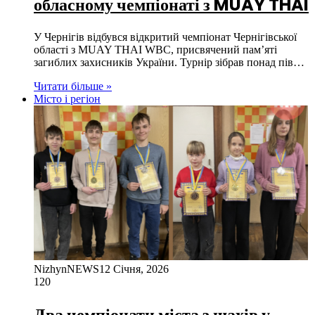
обласному чемпіонаті з MUAY THAI
У Чернігів відбувся відкритий чемпіонат Чернігівської
області з MUAY THAI WBC, присвячений памʼяті
загиблих захисників України. Турнір зібрав понад пів…
Читати більше »
Місто і регіон
NizhynNEWS
12 Січня, 2026
120
Два чемпіонати міста з шахів у