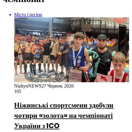
Місто і регіон
NizhynNEWS
27 Червня, 2026
105
Ніжинські спортсмени здобули
чотири «золота» на чемпіонаті
України з ICO