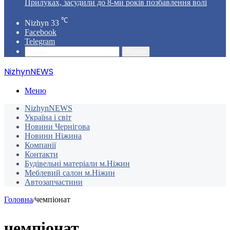
Прилуках, засудили до 8-ми років позбавлення волі
℃
Nizhyn
33
Facebook
Telegram
Пошук
NizhynNEWS
Меню
NizhynNEWS
Україна і світ
Новини Чернігова
Новини Ніжина
Компанії
Контакти
Будівельні матеріали м.Ніжин
Меблевий салон м.Ніжин
Автозапчастини
Головна
/
чемпіонат
чемпіонат