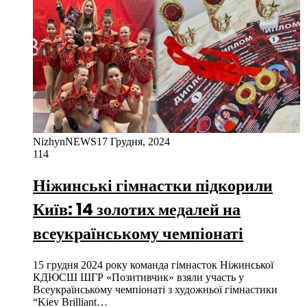
NizhynNEWS
17 Грудня, 2024
114
Ніжинські гімнастки підкорили
Київ: 14 золотих медалей на
всеукраїнському чемпіонаті
15 грудня 2024 року команда гімнасток Ніжинської
КДЮСШ ШГР «Позитивчик» взяли участь у
Всеукраїнському чемпіонаті з художньої гімнастики
“Kiev Brilliant…