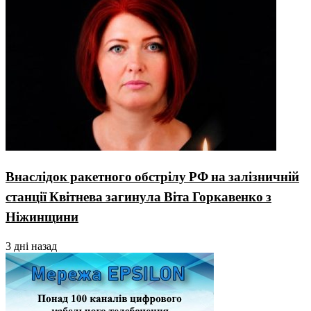
Внаслідок ракетного обстрілу РФ на залізничній
станції Квітнева загинула Віта Горкавенко з
Ніжинщини
3 дні назад