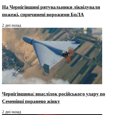
На Чернігівщині рятувальники ліквідували
пожежі, спричинені ворожими БпЛА
2 дні назад
Чернігівщина: внаслідок російського удару по
Семенівці поранено жінку
2 дні назад