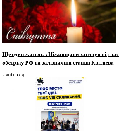
Ще один житель з Ніжинщини загинув під час
обстрілу РФ на залізничній станції Квітнева
2 дні назад