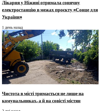
Лікарня у Ніжині отримала сонячну
електростанцію в межах проєкту «Сонце для
України»
1 день назад
Чистота в місті тримається не лише на
комунальниках, а й на совісті містян
2 дні назад