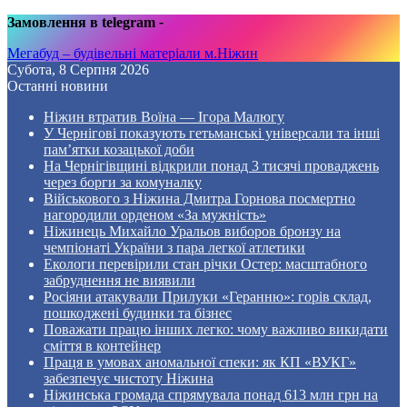
Замовлення в telegram
-
Мегабуд – будівельні матеріали м.Ніжин
Субота, 8 Серпня 2026
Останні новини
Ніжин втратив Воїна — Ігора Малюгу
У Чернігові показують гетьманські універсали та інші
пам’ятки козацької доби
На Чернігівщині відкрили понад 3 тисячі проваджень
через борги за комуналку
Військового з Ніжина Дмитра Горнова посмертно
нагородили орденом «За мужність»
Ніжинець Михайло Уральов виборов бронзу на
чемпіонаті України з пара легкої атлетики
Екологи перевірили стан річки Остер: масштабного
забруднення не виявили
Росіяни атакували Прилуки «Геранню»: горів склад,
пошкоджені будинки та бізнес
Поважати працю інших легко: чому важливо викидати
сміття в контейнер
Праця в умовах аномальної спеки: як КП «ВУКГ»
забезпечує чистоту Ніжина
Ніжинська громада спрямувала понад 613 млн грн на