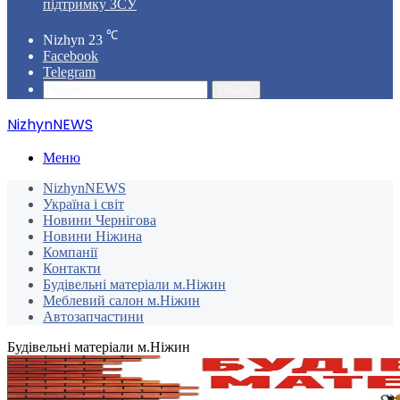
підтримку ЗСУ
℃
Nizhyn
23
Facebook
Telegram
Пошук
NizhynNEWS
Меню
NizhynNEWS
Україна і світ
Новини Чернігова
Новини Ніжина
Компанії
Контакти
Будівельні матеріали м.Ніжин
Меблевий салон м.Ніжин
Автозапчастини
Будівельні матеріали м.Ніжин