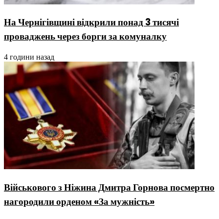
На Чернігівщині відкрили понад 3 тисячі
проваджень через борги за комуналку
4 години назад
Військового з Ніжина Дмитра Горнова посмертно
нагородили орденом «За мужність»