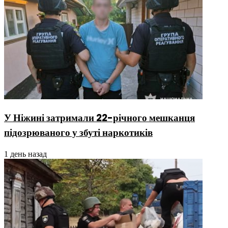
У Ніжині затримали 22-річного мешканця
підозрюваного у збуті наркотиків
1 день назад