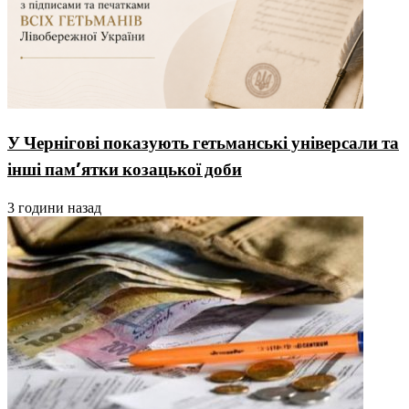
У Чернігові показують гетьманські універсали та
інші пам’ятки козацької доби
3 години назад