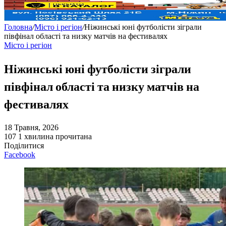
Головна
/
Місто і регіон
/
Ніжинські юні футболісти зіграли
півфінал області та низку матчів на фестивалях
Місто і регіон
Ніжинські юні футболісти зіграли
півфінал області та низку матчів на
фестивалях
18 Травня, 2026
107
1 хвилина прочитана
Поділитися
Facebook