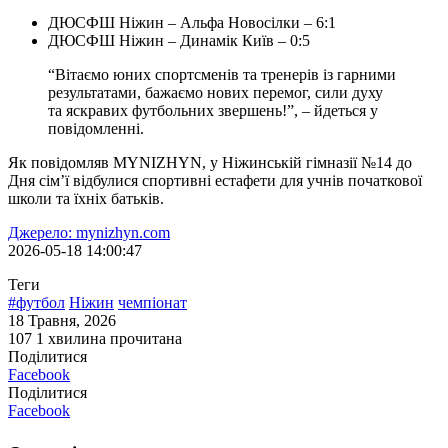
ДЮСФШ Ніжин – Альфа Новосілки – 6:1
ДЮСФШ Ніжин – Динамік Київ – 0:5
“Вітаємо юних спортсменів та тренерів із гарними
результатами, бажаємо нових перемог, сили духу
та яскравих футбольних звершень!”, – йдеться у
повідомленні.
Як повідомляв MYNIZHYN, у Ніжинській гімназії №14 до
Дня сім’ї відбулися спортивні естафети для учнів початкової
школи та їхніх батьків.
Джерело: mynizhyn.com
2026-05-18 14:00:47
Теги
#футбол
Ніжин
чемпіонат
18 Травня, 2026
107
1 хвилина прочитана
Поділитися
Facebook
Поділитися
Facebook