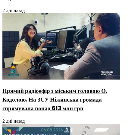
2 дні назад
Прямий радіоефір з міським головою О.
Кодолою. На ЗСУ Ніжинська громада
спрямувала понад 613 млн грн
2 дні назад