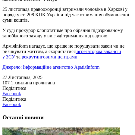
25 листопада правоохоронці затримали чоловіка в Харкові у
порядку ст. 208 КПК України під час отримання обумовленої
суми коштів.
У суді прокурор клопотатиме про обрання підозрюваному
запобіжного заходу у вигляді тримання під вартою.
АрміяInform нагадує, що краще не порушувати закон чи не
ризикувати життям, а скористатися
агрегатором вакансій
у ЗСУ
та
рекрутинговими центрами
.
Джерело: Інформаційне агентство АрміяInform
27 Листопада, 2025
107
1 хвилина прочитана
Поділитися
Facebook
Поділитися
Facebook
Останні новини