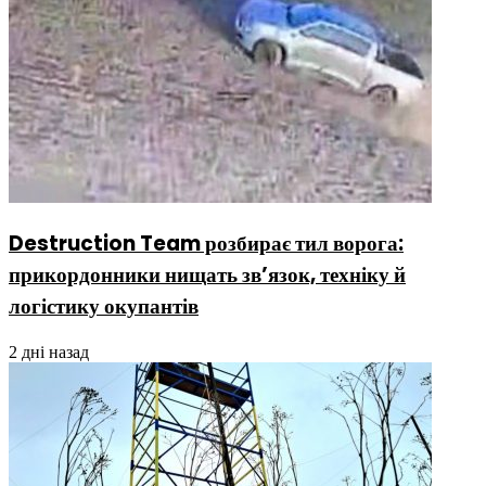
Destruction Team розбирає тил ворога:
прикордонники нищать зв’язок, техніку й
логістику окупантів
2 дні назад