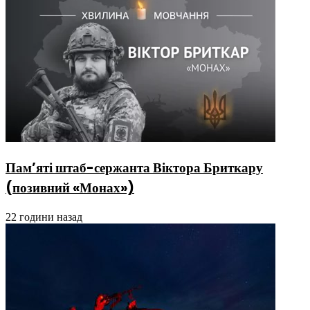
Пам’яті штаб-сержанта Віктора Бриткару
(позивний «Монах»)
22 години назад