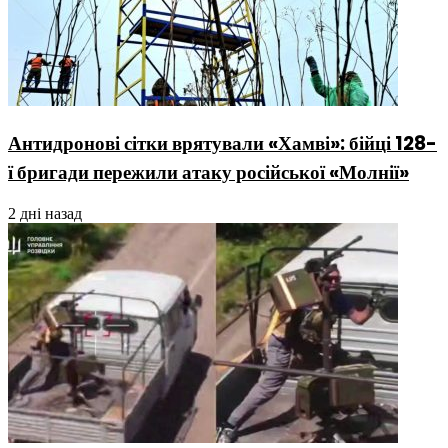
Антидронові сітки врятували «Хамві»: бійці 128-
ї бригади пережили атаку російської «Молнії»
2 дні назад