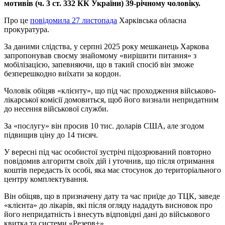
мотивів (ч. 3 ст. 332 КК України) 39-річному чоловіку.
Про це
повідомила 27 листопада
Харківська обласна
прокуратура.
За даними слідства, у серпні 2025 року мешканець Харкова
запропонував своєму знайомому «вирішити питання» з
мобілізацією, запевняючи, що в такий спосіб він зможе
безперешкодно виїхати за кордон.
Чоловік обіцяв «клієнту», що під час проходження військово-
лікарської комісії домовиться, щоб його визнали непридатним
до несення військової служби.
За «послугу» він просив 10 тис. доларів США, але згодом
підвищив ціну до 14 тисяч.
У вересні під час особистої зустрічі підозрюваний повторно
повідомив алгоритм своїх дій і уточнив, що після отримання
коштів передасть їх особі, яка має стосунок до територіального
центру комплектування.
Він обіцяв, що в призначену дату та час приїде до ТЦК, заведе
«клієнта» до лікарів, які після огляду нададуть висновок про
його непридатність і внесуть відповідні дані до військового
квитка та системи «Резерв+».