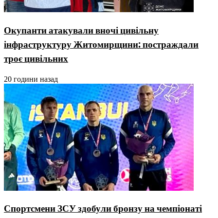
Окупанти атакували вночі цивільну
інфраструктуру Житомирщини: постраждали
троє цивільних
20 години назад
Спортсмени ЗСУ здобули бронзу на чемпіонаті