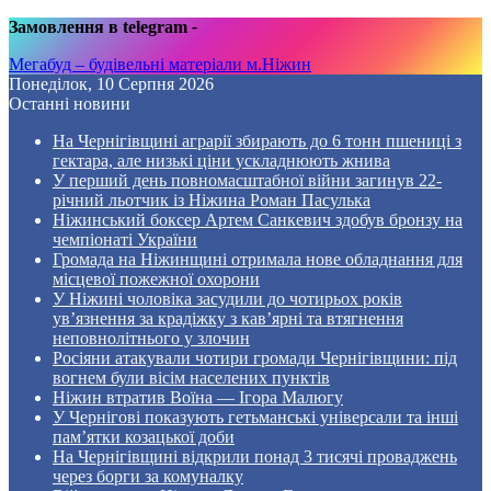
Замовлення в telegram
-
Мегабуд – будівельні матеріали м.Ніжин
Понеділок, 10 Серпня 2026
Останні новини
На Чернігівщині аграрії збирають до 6 тонн пшениці з
гектара, але низькі ціни ускладнюють жнива
У перший день повномасштабної війни загинув 22-
річний льотчик із Ніжина Роман Пасулька
Ніжинський боксер Артем Санкевич здобув бронзу на
чемпіонаті України
Громада на Ніжинщині отримала нове обладнання для
місцевої пожежної охорони
У Ніжині чоловіка засудили до чотирьох років
ув’язнення за крадіжку з кав’ярні та втягнення
неповнолітнього у злочин
Росіяни атакували чотири громади Чернігівщини: під
вогнем були вісім населених пунктів
Ніжин втратив Воїна — Ігора Малюгу
У Чернігові показують гетьманські універсали та інші
пам’ятки козацької доби
На Чернігівщині відкрили понад 3 тисячі проваджень
через борги за комуналку