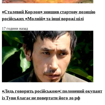
«Сталевий Кордон» знищив стартову позицію
російських «Молній» та інші ворожі цілі
17 години назад
«Ледь говорить російською»: полонений окупант
із Туви благає не повертати його до рф