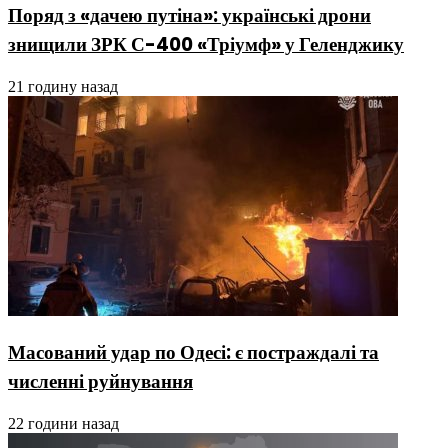
Поряд з «дачею путіна»: українські дрони
знищили ЗРК С-400 «Тріумф» у Геленджику
21 годину назад
Масований удар по Одесі: є постраждалі та
численні руйнування
22 години назад