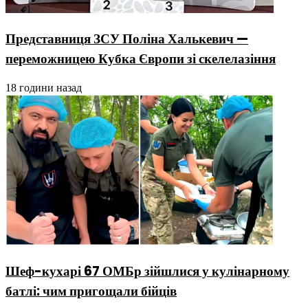
Представниця ЗСУ Поліна Халькевич —
переможницею Кубка Європи зі скелелазіння
18 години назад
Шеф-кухарі 67 ОМБр зійшлися у кулінарному
батлі: чим пригощали бійців