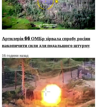
Артилерія 66 ОМБр зірвала спробу росіян
накопичити сили для подальшого штурму
16 години назад