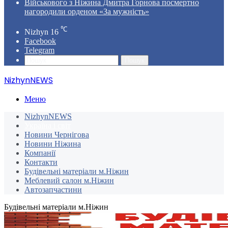
Військового з Ніжина Дмитра Горнова посмертно
нагородили орденом «За мужність»
℃
Nizhyn
16
Facebook
Telegram
Пошук
NizhynNEWS
Меню
NizhynNEWS
Україна і світ
Новини Чернігова
Новини Ніжина
Компанії
Контакти
Будівельні матеріали м.Ніжин
Меблевий салон м.Ніжин
Автозапчастини
Будівельні матеріали м.Ніжин