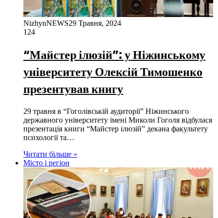
NizhynNEWS
29 Травня, 2024
124
“Майстер ілюзій”: у Ніжинському
університету Олексій Тимошенко
презентував книгу
29 травня в “Гоголівській аудиторії” Ніжинського
державного університету імені Миколи Гоголя відбулася
презентація книги “Майстер ілюзій” декана факультету
психології та…
Читати більше »
Місто і регіон