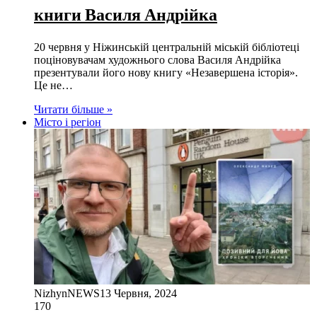
книги Василя Андрійка
20 червня у Ніжинській центральній міській бібліотеці
поціновувачам художнього слова Василя Андрійка
презентували його нову книгу «Незавершена історія».
Це не…
Читати більше »
Місто і регіон
NizhynNEWS
13 Червня, 2024
170