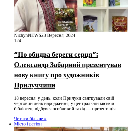
NizhynNEWS
23 Вересня, 2024
124
“По обидва береги серця”:
Олександр Забарний презентував
нову книгу про художників
Прилуччини
18 вересня, у день, коли Прилуки святкували свій
черговий день народження, у центральній міській
бібліотеці відбувся особливий захід — презентація…
Читати більше »
Місто і регіон