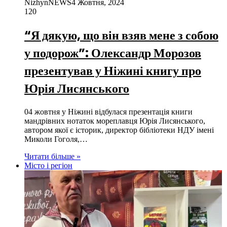
NizhynNEWS
4 Жовтня, 2024
120
“Я дякую, що він взяв мене з собою
у подорож”: Олександр Морозов
презентував у Ніжині книгу про
Юрія Лисянського
04 жовтня у Ніжині відбулася презентація книги
мандрівних нотаток мореплавця Юрія Лисянського,
автором якої є історик, директор бібліотеки НДУ імені
Миколи Гоголя,…
Читати більше »
Місто і регіон