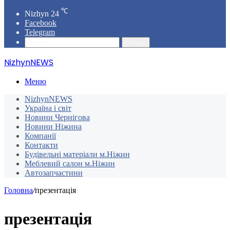
℃
Nizhyn
24
Facebook
Telegram
Пошук
NizhynNEWS
Меню
NizhynNEWS
Україна і світ
Новини Чернігова
Новини Ніжина
Компанії
Контакти
Будівельні матеріали м.Ніжин
Меблевий салон м.Ніжин
Автозапчастини
Головна
/
презентація
презентація