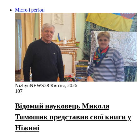
Місто і регіон
NizhynNEWS
28 Квітня, 2026
107
Відомий науковець Микола
Тимошик представив свої книги у
Ніжині