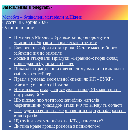
Замовлення в telegram
-
Мегабуд – будівельні матеріали м.Ніжин
Субота, 8 Серпня 2026
Останні новини
Ніжинець Михайло Уральов виборов бронзу на
чемпіонаті України з пара легкої атлетики
Екологи перевірили стан річки Остер: масштабного
забруднення не виявили
Росіяни атакували Прилуки «Геранню»: горів склад,
пошкоджені будинки та бізнес
Поважати працю інших легко: чому важливо викидати
сміття в контейнер
Праця в умовах аномальної спеки: як КП «ВУКГ»
забезпечує чистоту Ніжина
Ніжинська громада спрямувала понад 613 млн грн на
підтримку ЗСУ
Що відомо про чотирьох загиблих жителів
Чернігівщини унаслідок атаки РФ по Києву та області
Із середини серпня на Чернігівщині стартує заборона на
вилов раків
Що змінилося у тарифах на КТ-діагностику?
Дитина краде гроші: розмова з психологом