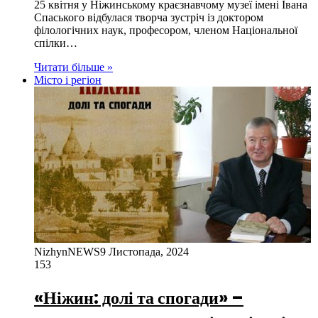
25 квітня у Ніжинському краєзнавчому музеї імені Івана
Спаського відбулася творча зустріч із доктором
філологічних наук, професором, членом Національної
спілки…
Читати більше »
Місто і регіон
NizhynNEWS
9 Листопада, 2024
153
«Ніжин: долі та спогади» –