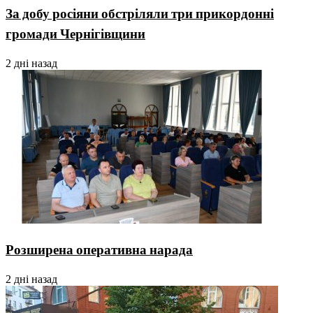
За добу росіяни обстріляли три прикордонні
громади Чернігівщини
2 дні назад
Розширена оперативна нарада
2 дні назад