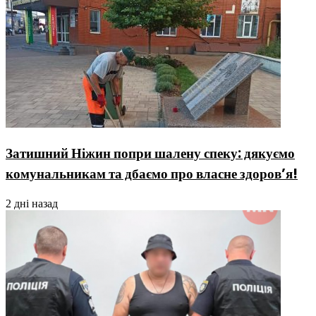
Затишний Ніжин попри шалену спеку: дякуємо
комунальникам та дбаємо про власне здоров’я!
2 дні назад