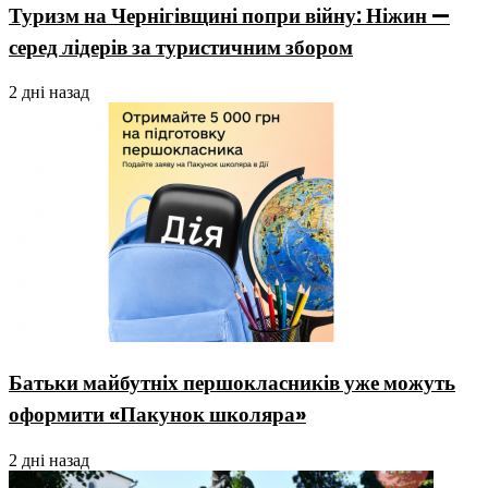
Туризм на Чернігівщині попри війну: Ніжин —
серед лідерів за туристичним збором
2 дні назад
Батьки майбутніх першокласників уже можуть
оформити «Пакунок школяра»
2 дні назад