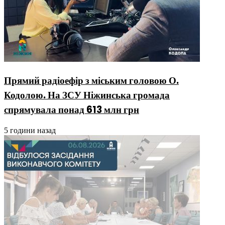
Прямий радіоефір з міським головою О.
Кодолою. На ЗСУ Ніжинська громада
спрямувала понад 613 млн грн
5 години назад