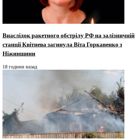
Внаслідок ракетного обстрілу РФ на залізничній
станції Квітнева загинула Віта Горкавенко з
Ніжинщини
18 години назад