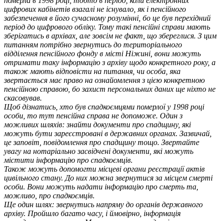
померла в 1998 році, тобто в період, коли електронних
цифрових кабінетів взагалі не існувало, як і пенсійного
забезпечення в його сучасному розумінні, бо це був перехідний
період до цифрового обліку. Тому такі пенсійні справи мають
зберігатись в архівах, але зовсім не факт, що збереглися. З цим
питанням потрібно звернутись до територіального
відділення пенсійного фонду в місті Ніжині, вони можуть
отримати таку інформацію з архіву щодо конкретного року, а
також мають відповісти на питання, чи особа, яка
звертається має право на ознайомлення з цією конкретною
пенсійною справою, бо захист персональних даних ще ніхто не
скасовував.
Щоб дізнатись, хто був спадкоємцями померлої у 1998 році
особи, то тут пенсійна справа не допоможе. Один з
можливих шляхів: знайти документи про спадщину, які
можуть бути зареєстровані в державних органах. Зазвичай,
це заповіт, повідомлення про спадщину тощо. Звертайте
увагу на нотаріально засвідчені документи, які можуть
містити інформацію про спадкоємців.
Також можуть допомогти місцеві органи реєстрації актів
цивільного стану. До них можна звернутися за місцем смерті
особи. Вони можуть надати інформацію про смерть та,
можливо, про спадкоємців.
Ще один шлях: звернутись напряму до органів державного
архіву. Пройшло багато часу, і ймовірно, інформація