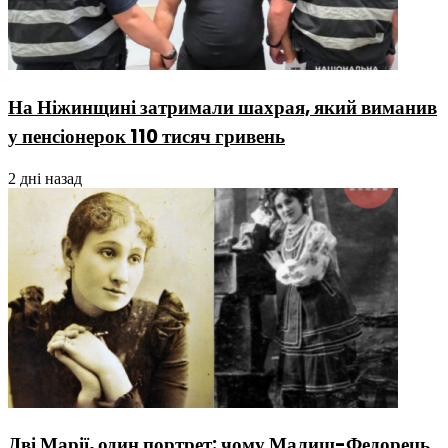
На Ніжинщині затримали шахрая, який виманив
у пенсіонерок 110 тисяч гривень
2 дні назад
Дві Марії, один портрет: чому Малиш-Федорець