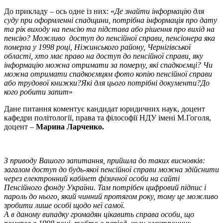
До прикладу – ось одне із них: «
Де знайти інформацію для
суду при оформленні спадщини, потрібна інформація про дату
та рік виходу на пенсію та підстава або рішення про вихід на
пенсію? Можливо доступ до пенсійної справи, пенсіонера яка
померла у 1998 році, Ніжинського району, Чернігівської
області, хто має право на доступ до пенсійної справи, яку
інформацію можна отримати за померлу, які спадкоємці? Чи
можна отримати спадкоємцям фото копію пенсійної справи
або трудової книжки?Які для цього потрібні документи?До
кого робити запит
»
Дане питання коментує кандидат юридичних наук, доцент
кафедри політології, права та філософії НДУ імені М.Гоголя,
доцент –
Марина Ларченко.
З приводу Вашого запитання, прийшла до таких висновків:
загалом доступ до будь-якої пенсійної справи можна здійснити
через електронний кабінет фізичної особи на сайті
Пенсійного фонду України. Там потрібен цифровий підпис і
пароль до нього, який чинний протягом року, тому це можливо
зробити лише особі щодо неї самої.
А в даному випадку громадян цікавить справа особи, що