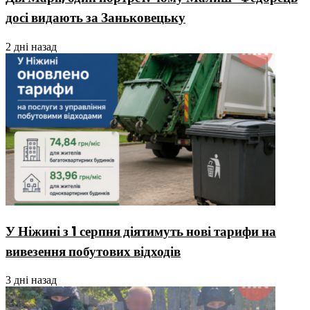
досі видають за Заньковецьку
2 дні назад
У Ніжині з 1 серпня діятимуть нові тарифи на
вивезення побутових відходів
3 дні назад