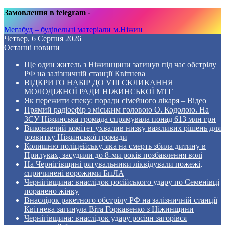
Замовлення в telegram
-
Мегабуд – будівельні матеріали м.Ніжин
Четвер, 6 Серпня 2026
Останні новини
Ще один житель з Ніжинщини загинув під час обстрілу
РФ на залізничній станції Квітнева
ВІДКРИТО НАБІР ДО VIII СКЛИКАННЯ
МОЛОДІЖНОЇ РАДИ НІЖИНСЬКОЇ МТГ
Як пережити спеку: поради сімейного лікаря – Відео
Прямий радіоефір з міським головою О. Кодолою. На
ЗСУ Ніжинська громада спрямувала понад 613 млн грн
Виконавчий комітет ухвалив низку важливих рішень для
розвитку Ніжинської громади
Колишню поліцейську, яка на смерть збила дитину в
Прилуках, засудили до 8-ми років позбавлення волі
На Чернігівщині рятувальники ліквідували пожежі,
спричинені ворожими БпЛА
Чернігівщина: внаслідок російського удару по Семенівці
поранено жінку
Внаслідок ракетного обстрілу РФ на залізничній станції
Квітнева загинула Віта Горкавенко з Ніжинщини
Чернігівщина: внаслідок удару росіян загорівся