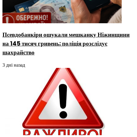
Псевдобанкіри ошукали мешканку Ніжинщини
на 145 тисяч гривень: поліція розслідує
шахрайство
3 дні назад