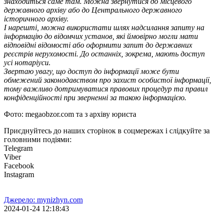
знаходиться саме там. Можна звернутися до місцевого
державного архіву або до Центрального державного
історичного архіву.
І нарешті, можна використати шлях надсилання запиту на
інформацію до відомчих установ, які ймовірно могли мати
відповідні відомості або оформити запит до державних
реєстрів нерухомості. До останніх, зокрема, мають доступ
усі нотаріуси.
Звертаю увагу, що доступ до інформації може бути
обмежений законодавством про захист особистої інформації,
тому важливо дотримуватися правових процедур та правил
конфіденційності при зверненні за такою інформацією.
Фото: megaobzor.com та з архіву юриста
Приєднуйтесь до наших сторінок в соцмережах і слідкуйте за
головними подіями:
Telegram
Viber
Facebook
Instagram
Джерело: mynizhyn.com
2024-01-24 12:18:43