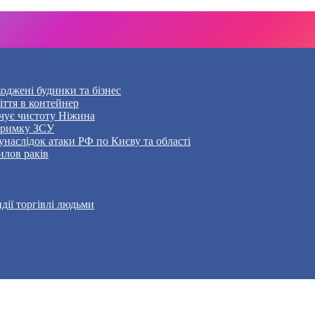
оджені будинки та бізнес
ття в контейнер
чує чистоту Ніжина
дтримку ЗСУ
наслідок атаки РФ по Києву та області
илов раків
дії торгівлі людьми