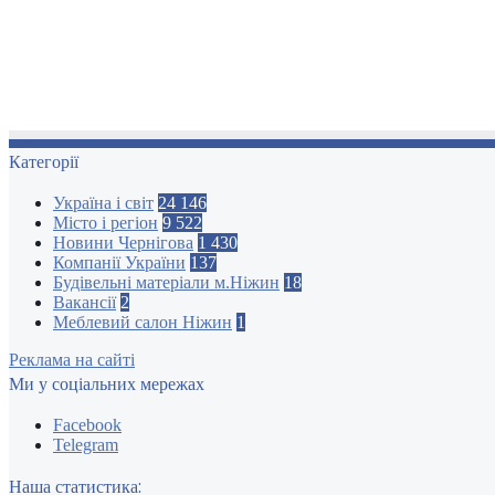
Категорії
Україна і світ
24 146
Місто і регіон
9 522
Новини Чернігова
1 430
Компанії України
137
Будівельні матеріали м.Ніжин
18
Вакансії
2
Меблевий салон Ніжин
1
Реклама на сайті
Ми у соціальних мережах
Facebook
Telegram
Наша статистика: