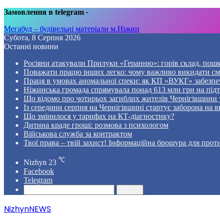
Замовлення в telegram
-
Мегабуд – будівельні матеріали м.Ніжин
Субота, 8 Серпня 2026
Останні новини
Росіяни атакували Прилуки «Геранню»: горів склад, пошк
Поважати працю інших легко: чому важливо викидати смі
Праця в умовах аномальної спеки: як КП «ВУКГ» забезпе
Ніжинська громада спрямувала понад 613 млн грн на пі
Що відомо про чотирьох загиблих жителів Чернігівщини у
Із середини серпня на Чернігівщині стартує заборона на в
Що змінилося у тарифах на КТ-діагностику?
Дитина краде гроші: розмова з психологом
Військова служба за контрактом
Твої права – твій захист! Інформаційна брошура для проти
℃
Nizhyn
23
Facebook
Telegram
Пошук
NizhynNEWS