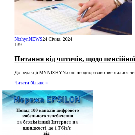
NizhynNEWS
24 Січня, 2024
139
Питання від читачів, щодо пенсійн
До редакції MYNIZHYN.com неодноразово зверталися читач
Читати більше »