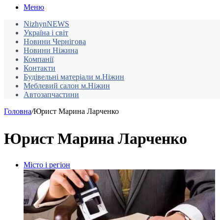
Меню
NizhynNEWS
Україна і світ
Новини Чернігова
Новини Ніжина
Компанії
Контакти
Будівельні матеріали м.Ніжин
Меблевий салон м.Ніжин
Автозапчастини
Головна
/
Юрист Марина Ларченко
Юрист Марина Ларченко
Місто і регіон