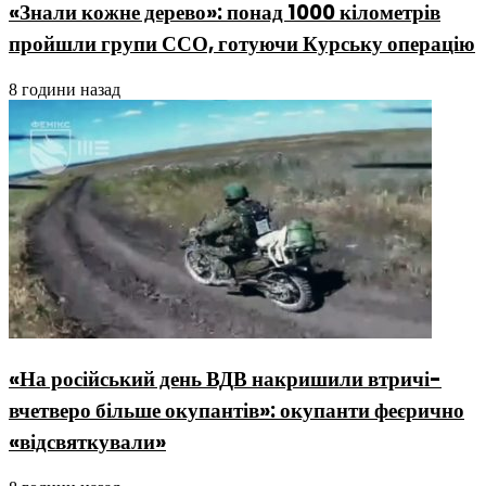
«Знали кожне дерево»: понад 1000 кілометрів
пройшли групи ССО, готуючи Курську операцію
8 години назад
«На російський день ВДВ накришили втричі-
вчетверо більше окупантів»: окупанти феєрично
«відсвяткували»