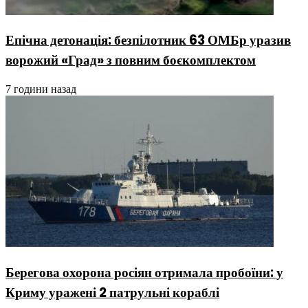
Епічна детонація: безпілотник 63 ОМБр уразив
ворожий «Град» з повним боєкомплектом
7 години назад
Берегова охорона росіян отримала пробоїни: у
Криму уражені 2 патрульні кораблі