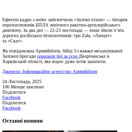
Ефектні кадри з небес забезпечили «Залізні птахи» — батарея
перехоплювачів БПЛА зенітного ракетно-артилерійського
дивізіону. За два дні — 22-23 листопада — вони збили п’ять
дорогих російських безпілотників: три Zala, «Ланцет»
та «Скат».
Як повідомляла АрміяInform, бійці 3-ї важкої механізованої
Залізної бригади
показали бої за село
Дворічанське в
Харківській області, яке ворог дуже хотів захопити.
Джерело: Інформаційне агентство АрміяInform
24 Листопада, 2025
106
Менше хвилини
Поділитися
Facebook
Поділитися
Facebook
Останні новини