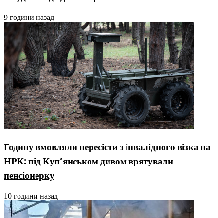
9 години назад
Годину вмовляли пересісти з інвалідного візка на
НРК: під Куп’янськом дивом врятували
пенсіонерку
10 години назад