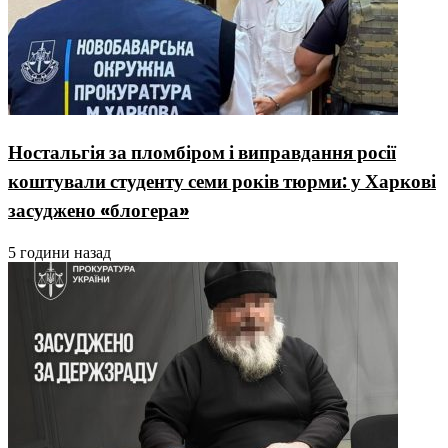
Ностальгія за пломбіром і виправдання росії
коштували студенту семи років тюрми: у Харкові
засуджено «блогера»
5 години назад