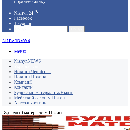
поранено жінку
℃
Nizhyn
24
Facebook
Telegram
Пошук
NizhynNEWS
Меню
NizhynNEWS
Україна і світ
Новини Чернігова
Новини Ніжина
Компанії
Контакти
Будівельні матеріали м.Ніжин
Меблевий салон м.Ніжин
Автозапчастини
Будівельні матеріали м.Ніжин