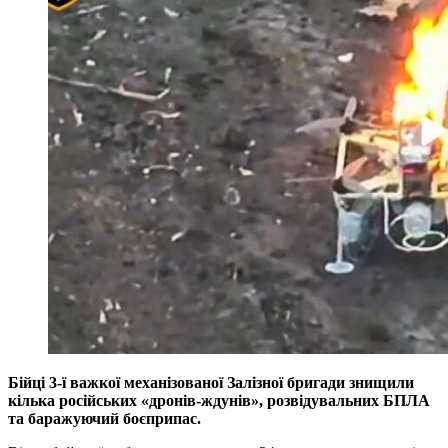
Бійці 3-ї важкої механізованої Залізної бригади знищили
кілька російських «дронів-ждунів», розвідувальних БПЛА
та баражуючий боєприпас.