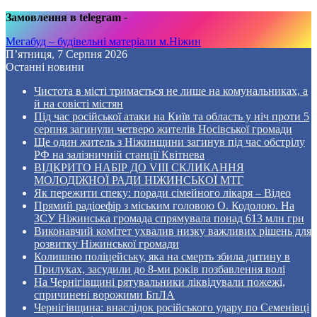
Замовлення в telegram
-
Мегабуд – будівельні матеріали м.Ніжин
П’ятниця, 7 Серпня 2026
Останні новини
Чистота в місті тримається не лише на комунальниках, а
й на совісті містян
Під час російської атаки на Київ та область у ніч проти 5
серпня загинули четверо жителів Носівської громади
Ще один житель з Ніжинщини загинув під час обстрілу
РФ на залізничній станції Квітнева
ВІДКРИТО НАБІР ДО VIII СКЛИКАННЯ
МОЛОДІЖНОЇ РАДИ НІЖИНСЬКОЇ МТГ
Як пережити спеку: поради сімейного лікаря – Відео
Прямий радіоефір з міським головою О. Кодолою. На
ЗСУ Ніжинська громада спрямувала понад 613 млн грн
Виконавчий комітет ухвалив низку важливих рішень для
розвитку Ніжинської громади
Колишню поліцейську, яка на смерть збила дитину в
Прилуках, засудили до 8-ми років позбавлення волі
На Чернігівщині рятувальники ліквідували пожежі,
спричинені ворожими БпЛА
Чернігівщина: внаслідок російського удару по Семенівці