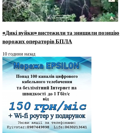
«Дикі вуйки» вистежили та знищили позицію
ворожих операторів БПЛА
10 години назад