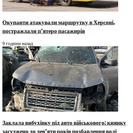
Окупанти атакували маршрутку в Херсоні,
постраждали п’ятеро пасажирів
9 години назад
Заклала вибухівку під авто військового: киянку
засуджено до дев’яти років позбавлення волі