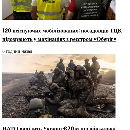
120 неіснуючих мобілізованих: посадовців ТЦК
підозрюють у махінаціях з реєстром «Оберіг»
6 години назад
НАТО виділить Україні €70 млрд військової