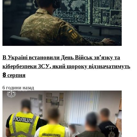
В Україні встановили День Військ зв’язку та
кібербезпеки ЗСУ, який щороку відзначатимуть
8 серпня
6 години назад