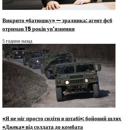
Викрито «батюшку» — зрадника: агент фсб
отримав 15 років ув’язнення
5 години назад
«Я не міг просто сидіти в штабі»: бойовий шлях
«Джека» від солдата до комбата