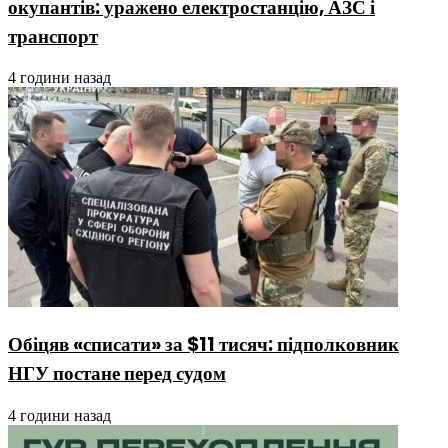
окупантів: уражено електростанцію, АЗС і
транспорт
4 години назад
Обіцяв «списати» за $11 тисяч: підполковник
НГУ постане перед судом
4 години назад