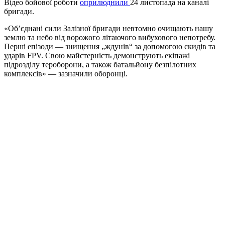
Відео бойової роботи
оприлюднили
24 листопада на каналі
бригади.
«Об’єднані сили Залізної бригади невтомно очищають нашу
землю та небо від ворожого літаючого вибухового непотребу.
Перші епізоди — знищення „ждунів“ за допомогою скидів та
ударів FPV. Свою майстерність демонструють екіпажі
підрозділу тероборони, а також батальйону безпілотних
комплексів» — зазначили оборонці.