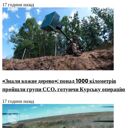
17 години назад
«Знали кожне дерево»: понад 1000 кілометрів
пройшли групи ССО, готуючи Курську операцію
17 години назад