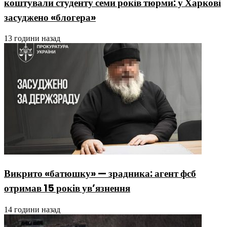
коштували студенту семи років тюрми: у Харкові
засуджено «блогера»
13 години назад
Викрито «батюшку» — зрадника: агент фсб
отримав 15 років ув’язнення
14 години назад