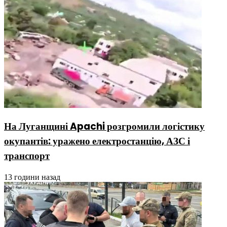
На Луганщині Apachi розгромили логістику
окупантів: уражено електростанцію, АЗС і
транспорт
13 години назад