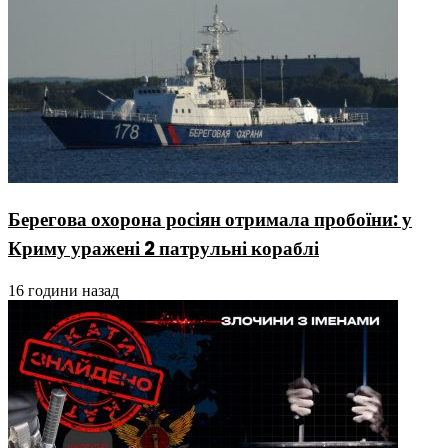
Берегова охорона росіян отримала пробоїни: у
Криму уражені 2 патрульні кораблі
16 години назад