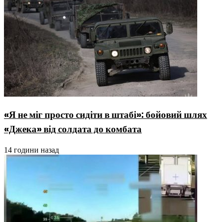
«Я не міг просто сидіти в штабі»: бойовий шлях
«Джека» від солдата до комбата
14 години назад