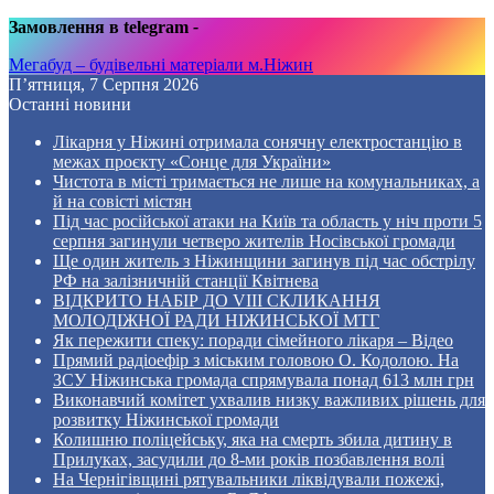
Замовлення в telegram
-
Мегабуд – будівельні матеріали м.Ніжин
П’ятниця, 7 Серпня 2026
Останні новини
Лікарня у Ніжині отримала сонячну електростанцію в
межах проєкту «Сонце для України»
Чистота в місті тримається не лише на комунальниках, а
й на совісті містян
Під час російської атаки на Київ та область у ніч проти 5
серпня загинули четверо жителів Носівської громади
Ще один житель з Ніжинщини загинув під час обстрілу
РФ на залізничній станції Квітнева
ВІДКРИТО НАБІР ДО VIII СКЛИКАННЯ
МОЛОДІЖНОЇ РАДИ НІЖИНСЬКОЇ МТГ
Як пережити спеку: поради сімейного лікаря – Відео
Прямий радіоефір з міським головою О. Кодолою. На
ЗСУ Ніжинська громада спрямувала понад 613 млн грн
Виконавчий комітет ухвалив низку важливих рішень для
розвитку Ніжинської громади
Колишню поліцейську, яка на смерть збила дитину в
Прилуках, засудили до 8-ми років позбавлення волі
На Чернігівщині рятувальники ліквідували пожежі,