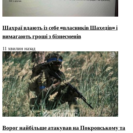
Шахраї вдають із себе «власників Шахедів» і
вимагають гроші з бізнесменів
11 хвилин назад
Ворог найбільше атакував на Покровському та