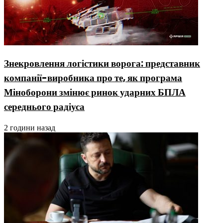
Знекровлення логістики ворога: представник
компанії-виробника про те, як програма
Міноборони змінює ринок ударних БПЛА
середнього радіуса
2 години назад