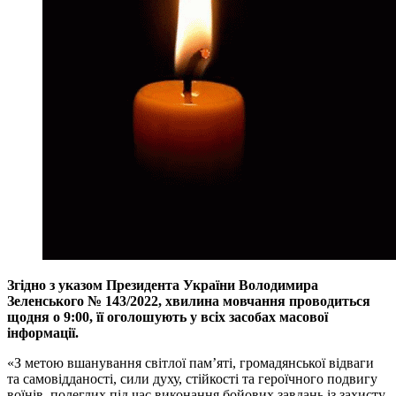
Згідно з указом Президента України Володимира
Зеленського № 143/2022, хвилина мовчання проводиться
щодня о 9:00, її оголошують у всіх засобах масової
інформації.
«З метою вшанування світлої пам’яті, громадянської відваги
та самовідданості, сили духу, стійкості та героїчного подвигу
воїнів, полеглих під час виконання бойових завдань із захисту