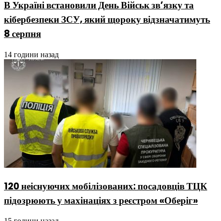
В Україні встановили День Військ зв’язку та
кібербезпеки ЗСУ, який щороку відзначатимуть
8 серпня
14 години назад
120 неіснуючих мобілізованих: посадовців ТЦК
підозрюють у махінаціях з реєстром «Оберіг»
15 години назад