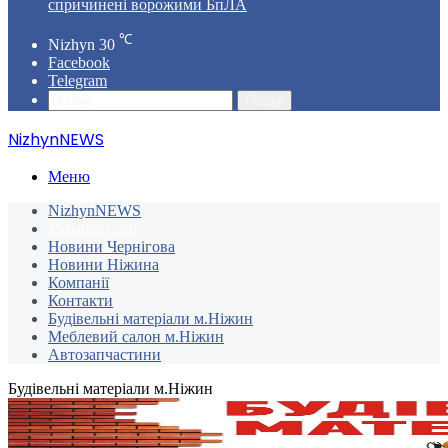
спричинені ворожими БпЛА
℃
Nizhyn
30
Facebook
Telegram
Пошук
NizhynNEWS
Меню
NizhynNEWS
Україна і світ
Новини Чернігова
Новини Ніжина
Компанії
Контакти
Будівельні матеріали м.Ніжин
Меблевий салон м.Ніжин
Автозапчастини
Будівельні матеріали м.Ніжин