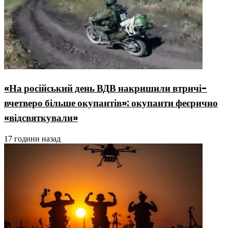
«На російський день ВДВ накришили втричі-
вчетверо більше окупантів»: окупанти феєрично
«відсвяткували»
17 години назад