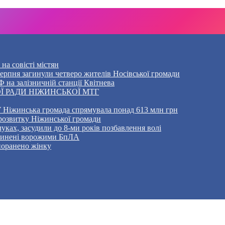
на совісті містян
5 серпня загинули четверо жителів Носівської громади
 на залізничній станції Квітнева
Ї РАДИ НІЖИНСЬКОЇ МТГ
 Ніжинська громада спрямувала понад 613 млн грн
розвитку Ніжинської громади
уках, засудили до 8-ми років позбавлення волі
ичинені ворожими БпЛА
 поранено жінку