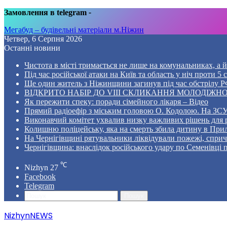
Замовлення в telegram
-
Мегабуд – будівельні матеріали м.Ніжин
Четвер, 6 Серпня 2026
Останні новини
Чистота в місті тримається не лише на комунальниках, а й 
Під час російської атаки на Київ та область у ніч проти 
Ще один житель з Ніжинщини загинув під час обстрілу РФ
ВІДКРИТО НАБІР ДО VIII СКЛИКАННЯ МОЛОДІЖНО
Як пережити спеку: поради сімейного лікаря – Відео
Прямий радіоефір з міським головою О. Кодолою. На ЗСУ
Виконавчий комітет ухвалив низку важливих рішень для 
Колишню поліцейську, яка на смерть збила дитину в Прил
На Чернігівщині рятувальники ліквідували пожежі, спр
Чернігівщина: внаслідок російського удару по Семенівці
℃
Nizhyn
27
Facebook
Telegram
Пошук
NizhynNEWS