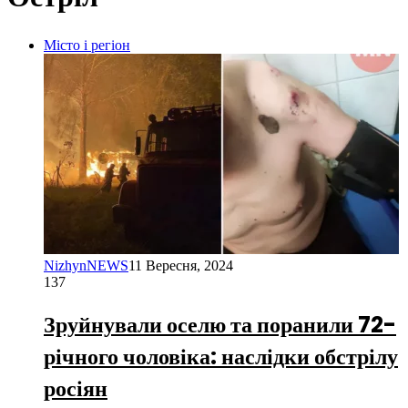
Місто і регіон
NizhynNEWS
11 Вересня, 2024
137
Зруйнували оселю та поранили 72-
річного чоловіка: наслідки обстрілу
росіян