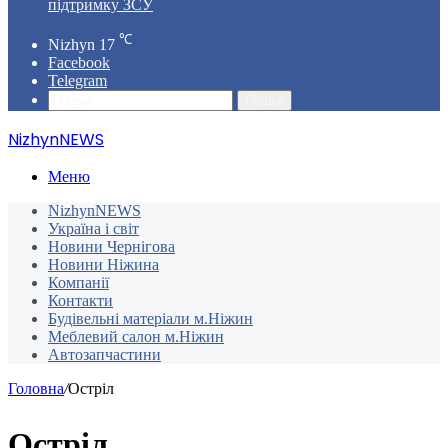
підтримку ЗСУ
℃
Nizhyn
17
Facebook
Telegram
Пошук
NizhynNEWS
Меню
NizhynNEWS
Україна і світ
Новини Чернігова
Новини Ніжина
Компанії
Контакти
Будівельні матеріали м.Ніжин
Меблевий салон м.Ніжин
Автозапчастини
Головна
/
Остріл
Остріл