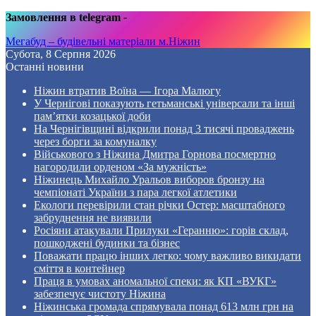
Замовлення в telegram
-
Мегабуд – будівельні матеріали м.Ніжин
Субота, 8 Серпня 2026
Останні новини
Ніжин втратив Воїна — Ігора Малюгу
У Чернігові показують гетьманські універсали та інші
пам’ятки козацької доби
На Чернігівщині відкрили понад 3 тисячі проваджень
через борги за комуналку
Військового з Ніжина Дмитра Горнова посмертно
нагородили орденом «За мужність»
Ніжинець Михайло Уральов виборов бронзу на
чемпіонаті України з пара легкої атлетики
Екологи перевірили стан річки Остер: масштабного
забруднення не виявили
Росіяни атакували Прилуки «Геранню»: горів склад,
пошкоджені будинки та бізнес
Поважати працю інших легко: чому важливо викидати
сміття в контейнер
Праця в умовах аномальної спеки: як КП «ВУКГ»
забезпечує чистоту Ніжина
Ніжинська громада спрямувала понад 613 млн грн на