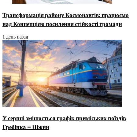
Трансформація району Космонавтів: працюємо
над Концепцією посилення стійкості громади
1 день назад
У серпні змінюється графік приміських поїздів
Гребінка – Ніжин