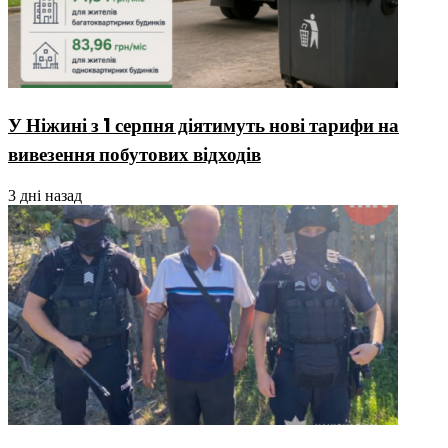
У Ніжині з 1 серпня діятимуть нові тарифи на
вивезення побутових відходів
3 дні назад