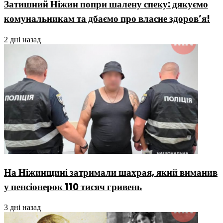
Затишний Ніжин попри шалену спеку: дякуємо
комунальникам та дбаємо про власне здоров’я!
2 дні назад
На Ніжинщині затримали шахрая, який виманив
у пенсіонерок 110 тисяч гривень
3 дні назад