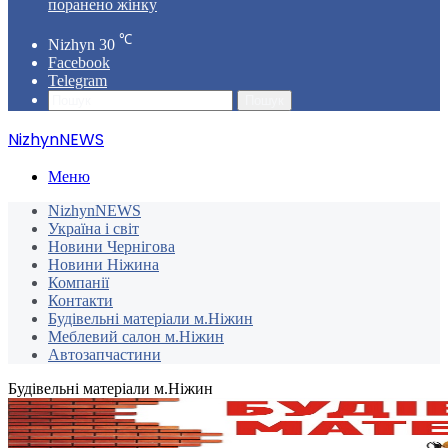
поранено жінку
℃
Nizhyn
30
Facebook
Telegram
Пошук
NizhynNEWS
Меню
NizhynNEWS
Україна і світ
Новини Чернігова
Новини Ніжина
Компанії
Контакти
Будівельні матеріали м.Ніжин
Меблевий салон м.Ніжин
Автозапчастини
Будівельні матеріали м.Ніжин