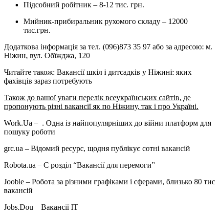
Підсобний робітник – 8-12 тис. грн.
Мийник-прибиральник рухомого складу – 12000
тис.грн.
Додаткова інформація за тел. (096)873 35 97 або за адресою: м.
Ніжин, вул. Обїжджа, 120
Читайте також: Вакансії шкіл і дитсадків у Ніжині: яких
фахівців зараз потребують
Також до вашої уваги перелік всеукраїнських сайтів, де
пропонують різні вакансії як по Ніжину, так і про Україні.
Work.Ua – . Одна із найпопулярніших до війни платформ для
пошуку роботи
grc.ua – Відомий ресурс, щодня публікує сотні вакансій
Robota.ua – Є розділ “Вакансії для перемоги”
Jooble – Робота за різними графіками і сферами, близько 80 тис
вакансій
Jobs.Dou – Вакансії IT