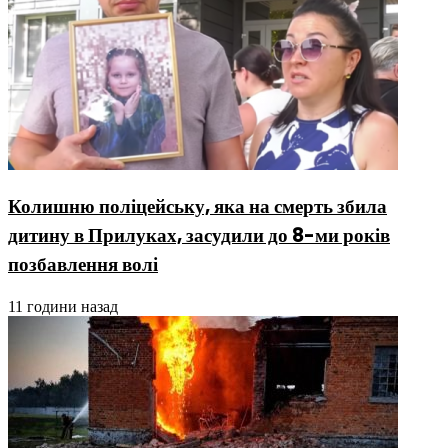
Колишню поліцейську, яка на смерть збила
дитину в Прилуках, засудили до 8-ми років
позбавлення волі
11 години назад