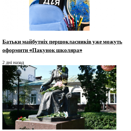
Батьки майбутніх першокласників уже можуть
оформити «Пакунок школяра»
2 дні назад