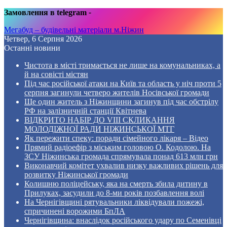
Замовлення в telegram
-
Мегабуд – будівельні матеріали м.Ніжин
Четвер, 6 Серпня 2026
Останні новини
Чистота в місті тримається не лише на комунальниках, а
й на совісті містян
Під час російської атаки на Київ та область у ніч проти 5
серпня загинули четверо жителів Носівської громади
Ще один житель з Ніжинщини загинув під час обстрілу
РФ на залізничній станції Квітнева
ВІДКРИТО НАБІР ДО VIII СКЛИКАННЯ
МОЛОДІЖНОЇ РАДИ НІЖИНСЬКОЇ МТГ
Як пережити спеку: поради сімейного лікаря – Відео
Прямий радіоефір з міським головою О. Кодолою. На
ЗСУ Ніжинська громада спрямувала понад 613 млн грн
Виконавчий комітет ухвалив низку важливих рішень для
розвитку Ніжинської громади
Колишню поліцейську, яка на смерть збила дитину в
Прилуках, засудили до 8-ми років позбавлення волі
На Чернігівщині рятувальники ліквідували пожежі,
спричинені ворожими БпЛА
Чернігівщина: внаслідок російського удару по Семенівці