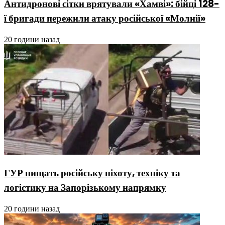
Антидронові сітки врятували «Хамві»: бійці 128-
ї бригади пережили атаку російської «Молнії»
20 години назад
ГУР нищать російську піхоту, техніку та
логістику на Запорізькому напрямку
20 години назад