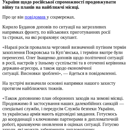
України щодо російської спроможності продовжувати
війну та планів на найближчі місяці.
Про це він
повідомив
у соцмережах.
Кирило Буданов доповів по ситуації на загрозливих
напрямках фронту, по військових приготуваннях росії
та строках, на які розраховує окупант.
«Наразі росія провалила черговий визначений путіним термін
захоплення Покровська та Купʼянська, і терміни вкотре були
перенесені. Олег Іващенко доповів щодо політичної ситуації
в росії, настроїв у їхньому суспільстві та в оточенні керівника
держави-агресора, а також щодо економічної
ситуації. Висновки зроблені», — йдеться в повідомленні.
На зустрічі визначили основні напрямки нашого захисту
протягом найближчих тижнів.
«Також доповнимо план оборонних заходів на зимові місяці.
Продовжимо й застосування наших далекобійних санкцій —
спеціальні служби, і передусім Служба безпеки України,
та українська армія мають відповідні завдання. Готуємось
до координації з ключовими партнерами в дипломатичній
роботі, враховуючи оновлення в оцінках ситуації. Готуємо
заходи, які можуть забезпечити дипломатичну