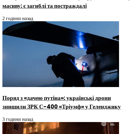
масиву: є загиблі та постраждалі
2 години назад
Поряд з «дачею путіна»: українські дрони
знищили ЗРК С-400 «Тріумф» у Геленджику
3 години назад