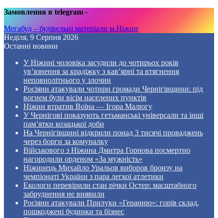
Замовлення в telegram
-
Мегабуд – будівельні матеріали м.Ніжин
Неділя, 9 Серпня 2026
Останні новини
У Ніжині чоловіка засудили до чотирьох років
ув’язнення за крадіжку з кав’ярні та втягнення
неповнолітнього у злочин
Росіяни атакували чотири громади Чернігівщини: під
вогнем були вісім населених пунктів
Ніжин втратив Воїна — Ігора Малюгу
У Чернігові показують гетьманські універсали та інші
пам’ятки козацької доби
На Чернігівщині відкрили понад 3 тисячі проваджень
через борги за комуналку
Військового з Ніжина Дмитра Горнова посмертно
нагородили орденом «За мужність»
Ніжинець Михайло Уральов виборов бронзу на
чемпіонаті України з пара легкої атлетики
Екологи перевірили стан річки Остер: масштабного
забруднення не виявили
Росіяни атакували Прилуки «Геранню»: горів склад,
пошкоджені будинки та бізнес