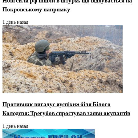
Нові сили рф пішли в штурм: що відбувається на
Покровському напрямку
1 день назад
Противник вигадує «успіхи» біля Білого
Колодязя: Трегубов спростував заяви окупантів
1 день назад