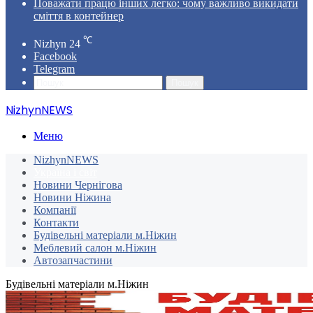
Поважати працю інших легко: чому важливо викидати
сміття в контейнер
℃
Nizhyn
24
Facebook
Telegram
Пошук
NizhynNEWS
Меню
NizhynNEWS
Україна і світ
Новини Чернігова
Новини Ніжина
Компанії
Контакти
Будівельні матеріали м.Ніжин
Меблевий салон м.Ніжин
Автозапчастини
Будівельні матеріали м.Ніжин