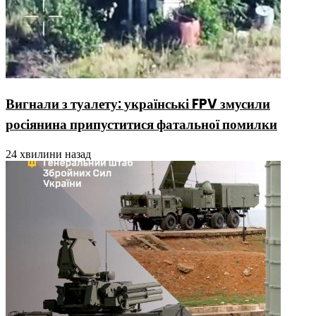
Вигнали з туалету: українські FPV змусили
росіянина припуститися фатальної помилки
24 хвилини назад