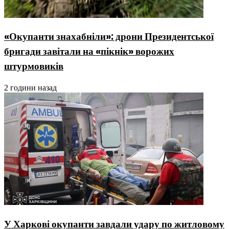
«Окупанти знахабніли»: дрони Президентської
бригади завітали на «пікнік» ворожих
штурмовиків
2 години назад
У Харкові окупанти завдали удару по житловому