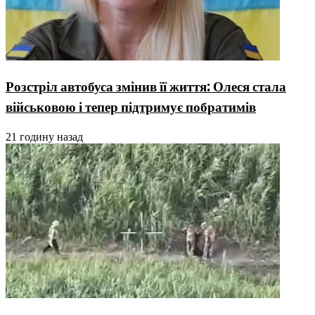
Розстріл автобуса змінив її життя: Олеся стала
військовою і тепер підтримує побратимів
21 годину назад