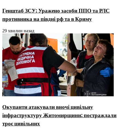
Генштаб ЗСУ: Уражено засоби ППО та РЛС
противника на півдні рф та в Криму
29 хвилин назад
Окупанти атакували вночі цивільну
інфраструктуру Житомирщини: постраждали
троє цивільних