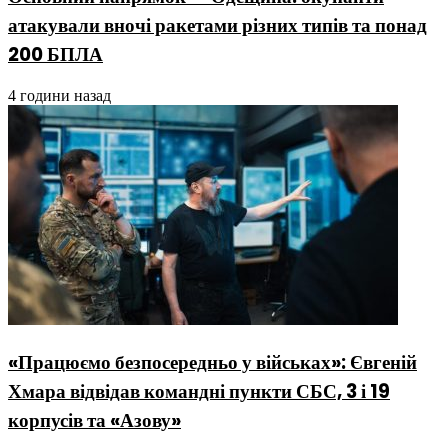
атакували вночі ракетами різних типів та понад
200 БПЛА
4 години назад
«Працюємо безпосередньо у військах»: Євгеній
Хмара відвідав командні пункти СБС, 3 і 19
корпусів та «Азову»