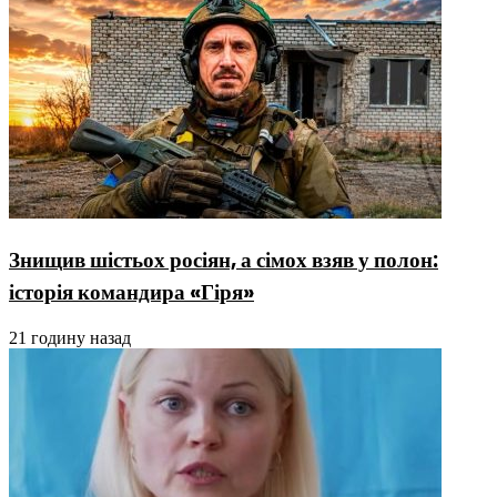
Знищив шістьох росіян, а сімох взяв у полон:
історія командира «Гіря»
21 годину назад