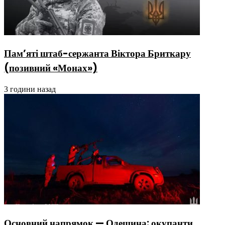
Пам’яті штаб-сержанта Віктора Бриткару
(позивний «Монах»)
3 години назад
Основний напрямок — Одещина: окупанти