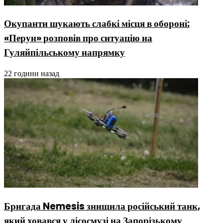
Окупанти шукають слабкі місця в обороні:
«Перун» розповів про ситуацію на
Гуляйпільському напрямку
22 години назад
Бригада Nemesis знищила російський танк,
який ховався у лісосмузі на Запорізькому