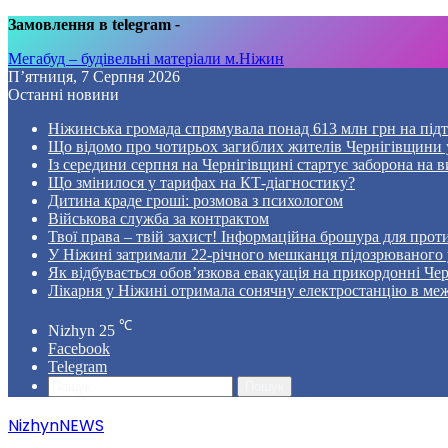
Замовлення в telegram
-
Мегабуд – будівельні матеріали м.Ніжин
П’ятниця, 7 Серпня 2026
Останні новини
Ніжинська громада спрямувала понад 613 млн грн на пі
Що відомо про чотирьох загиблих жителів Чернігівщини у
Із середини серпня на Чернігівщині стартує заборона на в
Що змінилося у тарифах на КТ-діагностику?
Дитина краде гроші: розмова з психологом
Військова служба за контрактом
Твої права – твій захист! Інформаційна брошура для проти
У Ніжині затримали 22-річного мешканця підозрюваного у
Як відбувається обов’язкова евакуація на прикордонні Че
Лікарня у Ніжині отримала сонячну електростанцію в ме
℃
Nizhyn
25
Facebook
Telegram
Пошук
NizhynNEWS