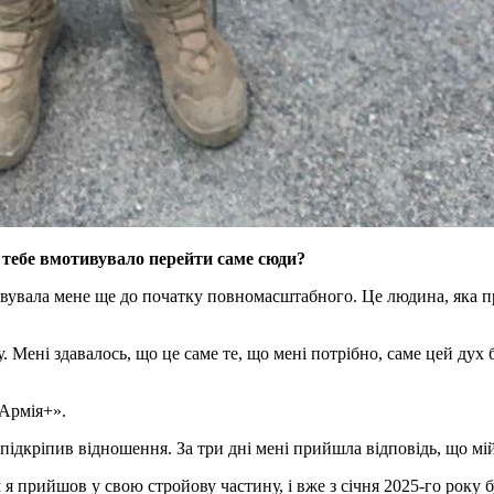
 тебе вмотивувало перейти саме сюди?
увала мене ще до початку повномасштабного. Це людина, яка пр
 Мені здавалось, що це саме те, що мені потрібно, саме цей дух 
«Армія+».
підкріпив відношення. За три дні мені прийшла відповідь, що мій
я прийшов у свою стройову частину, і вже з січня 2025-го року б