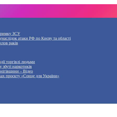
дтримку ЗСУ
наслідок атаки РФ по Києву та області
илов раків
дії торгівлі людьми
 збуті наркотиків
рнігівщини – Відео
жах проєкту «Сонце для України»