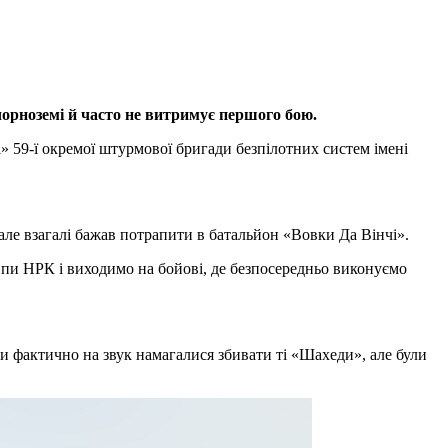
чорноземі й часто не витримує першого бою.
 59-ї окремої штурмової бригади безпілотних систем імені
 але взагалі бажав потрапити в батальйон «Вовки Да Вінчі».
ипи НРК і виходимо на бойові, де безпосередньо виконуємо
 Ми фактично на звук намагалися збивати ті «Шахеди», але були