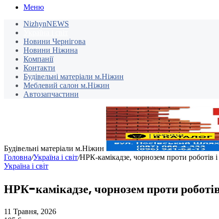
Меню
NizhynNEWS
Україна і світ
Новини Чернігова
Новини Ніжина
Компанії
Контакти
Будівельні матеріали м.Ніжин
Меблевий салон м.Ніжин
Автозапчастини
Будівельні матеріали м.Ніжин
Головна
/
Україна і світ
/
НРК-камікадзе, чорнозем проти роботів і
Україна і світ
НРК-камікадзе, чорнозем проти роботів 
11 Травня, 2026