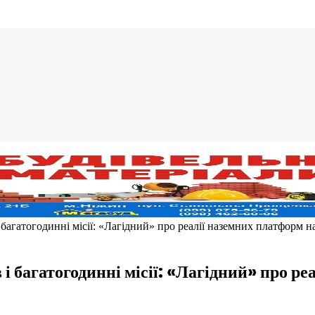
 багатогодинні місії: «Лагідний» про реалії наземних платформ н
і багатогодинні місії: «Лагідний» про ре