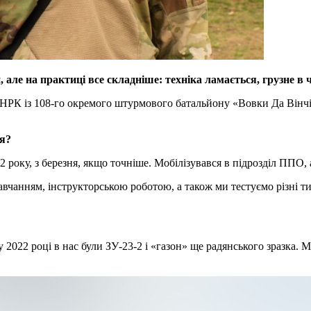
але на практиці все складніше: техніка ламається, грузне в 
НРК із 108-го окремого штурмового батальйону «Вовки Да Вінчі»
ся?
2 року, з березня, якщо точніше. Мобілізувався в підрозділ ППО,
авчанням, інструкторською роботою, а також ми тестуємо різні т
 у 2022 році в нас були ЗУ-23-2 і «газон» ще радянського зразка.