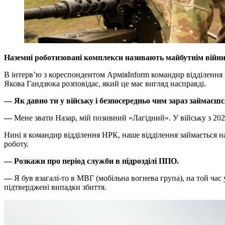
Наземні роботизовані комплекси називають майбутнім війни, 
В інтерв’ю з кореспондентом АрміяInform командир відділення 
Якова Гандзюка розповідає, який це має вигляд насправді.
—
Як давно ти у війську і безпосередньо чим зараз займаєш
—
Мене звати Назар, мій позивний «Лагідний». У війську з 202
Нині я командир відділення НРК, наше відділення займається н
роботу.
—
Розкажи про період служби в підрозділі ППО.
—
Я був взагалі-то в МВГ (мобільна вогнева група), на той час
підтверджені випадки збиття.