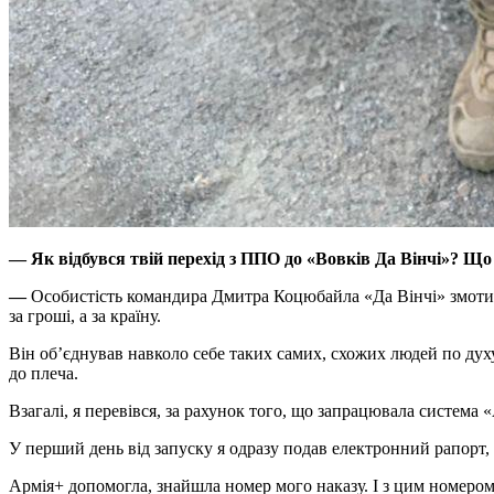
—
Як відбувся твій перехід з ППО до
«Вовків Да Вінчі»? Що
—
Особистість командира Дмитра Коцюбайла «Да Вінчі» змотив
за гроші, а за країну.
Він об’єднував навколо себе таких самих, схожих людей по духу.
до плеча.
Взагалі, я перевівся, за рахунок того, що запрацювала система 
У перший день від запуску я одразу подав електронний рапорт, 
Армія+ допомогла, знайшла номер мого наказу. І з цим номером 