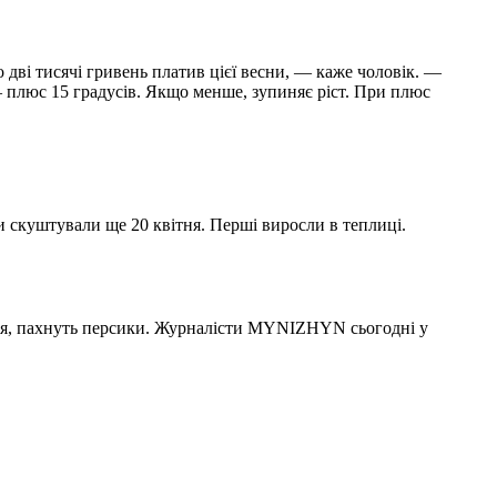
о дві тисячі гривень платив цієї весни, — каже чоловік. —
 плюс 15 градусів. Якщо менше, зупиняє ріст. При плюс
и скуштували ще 20 квітня. Перші виросли в теплиці.
я, пахнуть персики. Журналісти MYNIZHYN сьогодні у