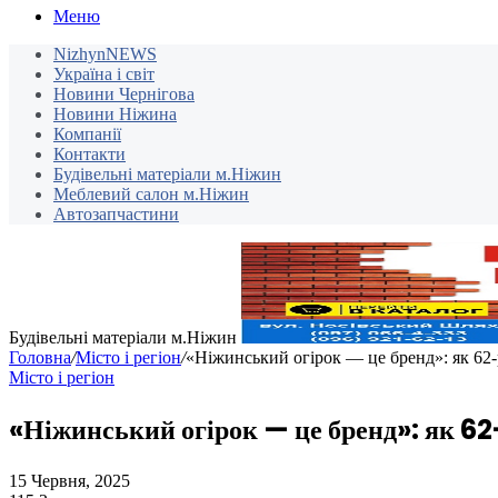
Меню
NizhynNEWS
Україна і світ
Новини Чернігова
Новини Ніжина
Компанії
Контакти
Будівельні матеріали м.Ніжин
Меблевий салон м.Ніжин
Автозапчастини
Будівельні матеріали м.Ніжин
Головна
/
Місто і регіон
/
«Ніжинський огірок — це бренд»: як 62-
Місто і регіон
«Ніжинський огірок — це бренд»: як 62-
15 Червня, 2025