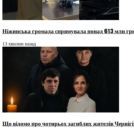
Ніжинська громада спрямувала понад 613 млн гр
13 хвилин назад
Що відомо про чотирьох загиблих жителів Чернігі