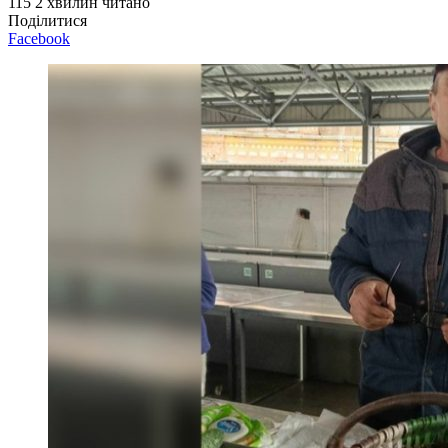
115
2 хвилин читано
Поділитися
Facebook