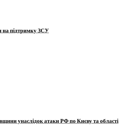
н на підтримку ЗСУ
вщини унаслідок атаки РФ по Києву та області