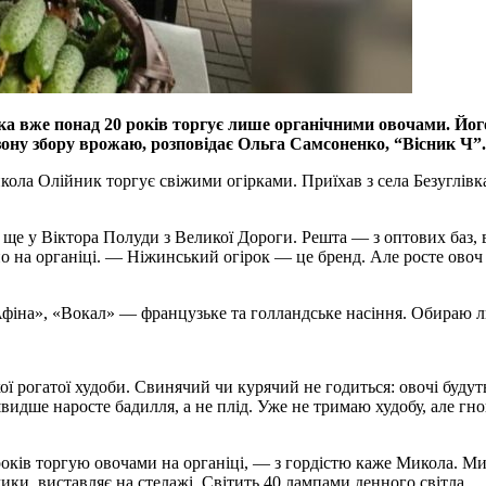
 вже понад 20 років торгує лише органічними овочами. Його 
сезону збору врожаю, розповідає Ольга Самсоненко, “Вісник Ч”.
а Олійник торгує свіжими огірками. Приїхав з села Безуглівка, 
 і ще у Віктора Полуди з Великої Дороги. Решта — з оптових баз,
а органіці. — Ніжинський огірок — це бренд. Але росте овоч не
Афіна», «Вокал» — французьке та голландське насіння. Обираю 
ї рогатої худоби. Свинячий чи курячий не годиться: овочі будут
идше наросте бадилля, а не плід. Уже не тримаю худобу, але гно
 років торгую овочами на органіці, — з гордістю каже Микола. 
нчики, виставляє на стелажі. Світить 40 лампами денного світла.