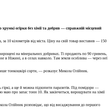
хрумкі огірки без хімії та добрив — справжній місцевий
за 10 кілометрів від міста. Ціну на свій товар виставив — 150
 вирощені на мінеральних добривах. Ті продають по 90 гривень,
 в Ніжині, а в селах навколо. Там земля особлива — через неї
лише тонкошкірі сорти, — розказує Микола Олійник.
ь гіркі, а ще й можна підхопити паразитів. Під помідори —
ю маю про запас тонн 10. Як закінчиться, вирощувати на хімії
Микола Олійник розповідає, що від висаджування до першого