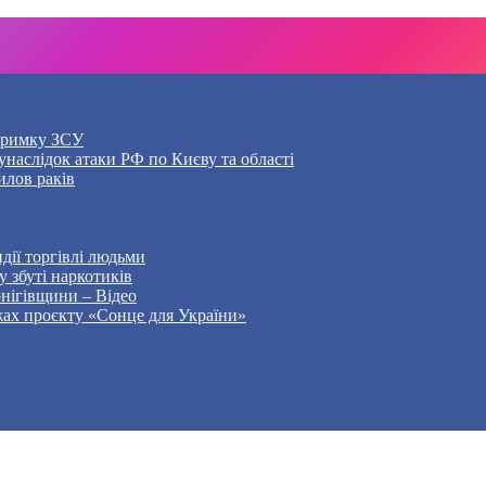
дтримку ЗСУ
наслідок атаки РФ по Києву та області
илов раків
дії торгівлі людьми
 збуті наркотиків
рнігівщини – Відео
жах проєкту «Сонце для України»