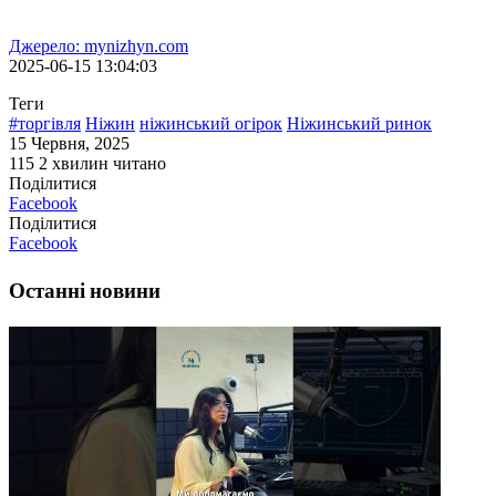
Джерело: mynizhyn.com
2025-06-15 13:04:03
Теги
#торгівля
Ніжин
ніжинський огірок
Ніжинський ринок
15 Червня, 2025
115
2 хвилин читано
Поділитися
Facebook
Поділитися
Facebook
Останні новини