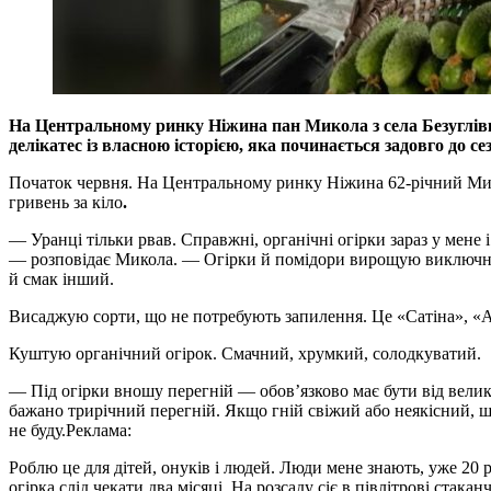
На Центральному ринку Ніжина пан Микола з села Безуглівка
делікатес із власною історією, яка починається задовго до 
Початок червня. На Центральному ринку Ніжина 62-річний Микол
гривень за кіло
.
— Уранці тільки рвав. Справжні, органічні огірки зараз у мене
— розповідає Микола. — Огірки й помідори вирощую виключно н
й смак інший.
Висаджую сорти, що не потребують запилення. Це «Сатіна», «
Куштую органічний огірок. Смачний, хрумкий, солодкуватий.
— Під огірки вношу перегній — обов’язково має бути від велико
бажано трирічний перегній. Якщо гній свіжий або неякісний, шв
не буду.
Реклама:
Роблю це для дітей, онуків і людей. Люди мене знають, уже 20
огірка слід чекати два місяці. На розсаду сіє в півлітрові стака