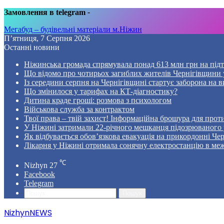
Замовлення в telegram
-
Мегабуд – будівельні матеріали м.Ніжин
П’ятниця, 7 Серпня 2026
Останні новини
Ніжинська громада спрямувала понад 613 млн грн на пі
Що відомо про чотирьох загиблих жителів Чернігівщини у
Із середини серпня на Чернігівщині стартує заборона на в
Що змінилося у тарифах на КТ-діагностику?
Дитина краде гроші: розмова з психологом
Військова служба за контрактом
Твої права – твій захист! Інформаційна брошура для проти
У Ніжині затримали 22-річного мешканця підозрюваного у
Як відбувається обов’язкова евакуація на прикордонні Че
Лікарня у Ніжині отримала сонячну електростанцію в ме
℃
Nizhyn
27
Facebook
Telegram
Пошук
NizhynNEWS