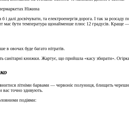
супермаркетах Ніжина
 далі досвічувати, та електроенергія дорога. І так за розсаду п
нт має бути температура щонайменше плюс 12 градусів. Краще —
е в овочах буде багато нітратів.
ть сані­тарні книжки. Жартує, що прийшла «касу збирати». Огірк
нко
нитися літніми барвами — червоніє полуниця, блищить черешн
 вас точно здивують.
головними подіями: