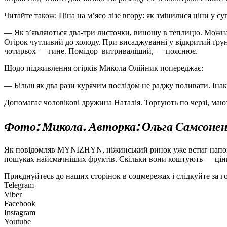
Читайте також: Ціна на м’ясо лізе вгору: як змінилися ціни у 
— Як з’являються два-три листочки, виношу в теплицю. Можна б і
Огірок чутливий до холоду. При висаджуванні у відкритий ґру
чотирьох — гине. Помідор витриваліший, — пояснює.
Щодо підживлення огірків Микола Олійник попереджає:
— Більш як два рази курячим послідом не раджу поливати. Інакш
Допомагає чоловікові дружина На­талія. Торгують по черзі, маю
Фото: Микола. Авторка: Ольга Самсоне
Як повідомляв MYNIZHYN, ніжинський ринок уже встиг напов
пошуках найсмачніших фруктів. Скільки вони коштують — ціни
Приєднуйтесь до наших сторінок в соцмережах і слідкуйте за 
Telegram
Viber
Facebook
Instagram
Youtube