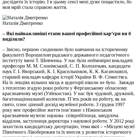
дослідити їх історію. І в цьому сенсі мені дуже пощастило, бо
моя мрій стала справою життя.
Наталія Дмитренко
– Які найважливіші етапи вашої професійної кар’єри ви б
виділили?
– Звісно, першою сходинкою було навчання на історичному
факультеті Ворошиловградського державного педагогічного
інституту імені Т. Шевченка. У нас були неймовірні викладачі:
професори М. М. Слонімський, С. П. Колпахчьян, кандидати
наук Г. І. Яворський, К. І. Красильников, К. К. Каганошвілі,
старший викладач кафедри історії України В. Ф. Семистяга.
На їх лекціях вільних місць в аудиторії ніколи не було. Завжди
з теплотою згадую роки роботи у Ферганському обласному
краєзнавчому музеї (Узбекистан). У нас був чудовий, дружний,
багатонаціональний колектив. П’ять років на роботу, як на
свято, плюс цінний досвід музейної роботи. З грудня 1997
року моє професійне життя пов’язане з Ніжинським
краєзнавчим музеєм: наукова співробітниця, завідуюча
відділом, заступниця директора з наукової роботи. У 2012 році
захистила кандидатську дисертацію, тема якої – «Місцеві музеї
Північного Лівобережжя та їх внесок у розвиток історичного