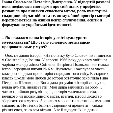
Івана Спаського Наталією Дмитренко. У відвертій розмові
вона поділилася спогадами про свій шлях у професію,
розповіла про виклики сучасного музею, роль культурної
спадщини під час війни та те, як музейний простір сьогодні
перетворюється на живий центр спілкування, освіти й
формування української ідентичності.
– Як почалася ваша історія у світі культури та
музеєзнавства? Що стало головною мотивацією
працювати саме у музеї?
– Ооо, це давня історія. «На початку було Слово», як пишеться
у Євангелії від Іоанна. У вересні 1966 року до класу увійшла
чарівна молода жінка Світлана Петрівна Полякова, вчителька
історії середньої школи № 6 м. Луганськ, і зачарувала увесь
клас розповідями про історію стародавнього світу. В старших
класах школи мою любов до історії остаточно закріпила Ніна
Петрівна Шеховцова. Вона дала розуміння історії як науки,
вчила думати, аналізувати. Моя щира вдячність їм обом. З
часом прийшло розуміння, що історія маленького села,
великого чи провінційного міста, взагалі, історія людство
зберігається в музеях. З’явилася мрія стати частиною музейної
спільноти. Не тільки бачити старовинні предмети – свідки
різних епох, за склом вітрин. Але й відчути їх на дотик,