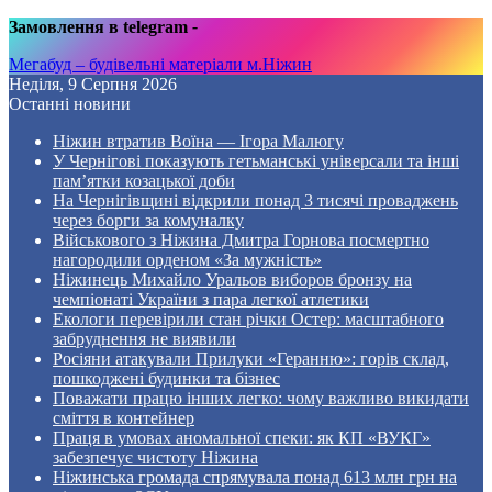
Замовлення в telegram
-
Мегабуд – будівельні матеріали м.Ніжин
Неділя, 9 Серпня 2026
Останні новини
Ніжин втратив Воїна — Ігора Малюгу
У Чернігові показують гетьманські універсали та інші
пам’ятки козацької доби
На Чернігівщині відкрили понад 3 тисячі проваджень
через борги за комуналку
Військового з Ніжина Дмитра Горнова посмертно
нагородили орденом «За мужність»
Ніжинець Михайло Уральов виборов бронзу на
чемпіонаті України з пара легкої атлетики
Екологи перевірили стан річки Остер: масштабного
забруднення не виявили
Росіяни атакували Прилуки «Геранню»: горів склад,
пошкоджені будинки та бізнес
Поважати працю інших легко: чому важливо викидати
сміття в контейнер
Праця в умовах аномальної спеки: як КП «ВУКГ»
забезпечує чистоту Ніжина
Ніжинська громада спрямувала понад 613 млн грн на