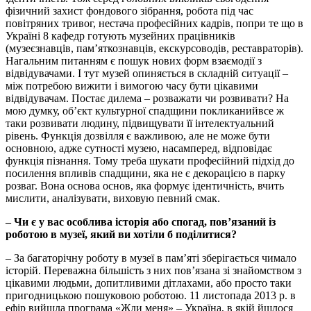
фізичний захист фондового зібрання, робота під час
повітряних тривог, нестача професійних кадрів, попри те що в
Україні 8 кафедр готують музейних працівників
(музеєзнавців, пам’яткознавців, екскурсоводів, реставраторів).
Нагальним питанням є пошук нових форм взаємодії з
відвідувачами. І тут музей опиняється в складній ситуації –
між потребою вижити і вимогою часу бути цікавими
відвідувачам. Постає дилема – розважати чи розвивати? На
мою думку, об’єкт культурної спадщини покликанийвсе ж
таки розвивати людину, підвищувати її інтелектуальний
рівень. Функція дозвілля є важливою, але не може бути
основною, адже сутності музею, насамперед, відповідає
функція пізнання. Тому треба шукати професійний підхід до
посилення впливів спадщини, яка не є декорацією в парку
розваг. Вона основа основ, яка формує ідентичність, вчить
мислити, аналізувати, виховую певний смак.
– Чи є у вас особлива історія або спогад, пов’язаний із
роботою в музеї, який ви хотіли б поділитися?
– За багаторічну роботу в музеї в пам’яті зберігається чимало
історій. Переважна більшість з них пов’язана зі знайомством з
цікавими людьми, допитливими дітлахами, або просто таки
пригодницькою пошуковою роботою. 11 листопада 2013 р. в
ефір вийшла програма «Жди меня» – Україна, в якій йшлося