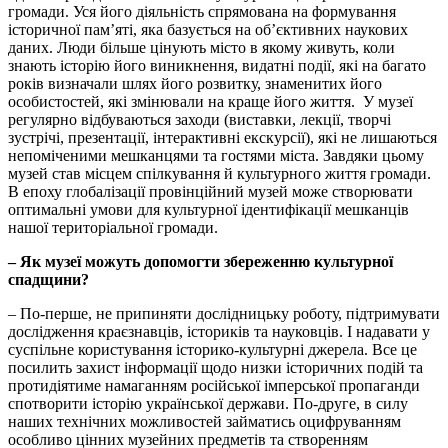
громади. Уся його діяльність спрямована на формування
історичної пам’яті, яка базується на об’єктивних наукових
даних. Люди більше цінують місто в якому живуть, коли
знають історію його виникнення, видатні події, які на багато
років визначали шлях його розвитку, знаменитих його
особистостей, які змінювали на краще його життя. У музеї
регулярно відбуваються заходи (виставки, лекції, творчі
зустрічі, презентації, інтерактивні екскурсії), які не лишаються
непоміченими мешканцями та гостями міста. Завдяки цьому
музей став місцем спілкування й культурного життя громади.
В епоху глобалізації провінційний музей може створювати
оптимальні умови для культурної ідентифікації мешканців
нашої територіальної громади.
– Як музеї можуть допомогти збереженню культурної
спадщини?
– По-перше, не припиняти дослідницьку роботу, підтримувати
дослідження краєзнавців, істориків та науковців. І надавати у
суспільне користування історико-культурні джерела. Все це
посилить захист інформації щодо низки історичних подій та
протидіятиме намаганням російської імперської пропаганди
спотворити історію української держави. По-друге, в силу
наших технічних можливостей займатись оцифруванням
особливо цінних музейних предметів та створенням