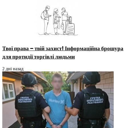
Твої права – твій захист! Інформаційна брошура
для протидії торгівлі людьми
2 дні назад