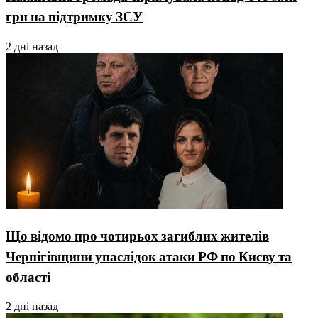
грн на підтримку ЗСУ
2 дні назад
Що відомо про чотирьох загиблих жителів
Чернігівщини унаслідок атаки РФ по Києву та
області
2 дні назад