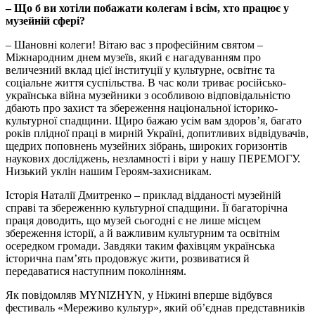
– Що б ви хотіли побажати колегам і всім, хто працює у
музейній сфері?
– Шановні колеги! Вітаю вас з професійним святом –
Міжнародним днем музеїв, який є нагадуванням про
величезний вклад цієї інституції у культурне, освітнє та
соціальне життя суспільства. В час коли триває російсько-
українська війна музейники з особливою відповідальністю
дбають про захист та збереження національної історико-
культурної спадщини. Щиро бажаю усім вам здоров’я, багато
років плідної праці в мирній Україні, допитливих відвідувачів,
щедрих поповнень музейних зібрань, широких горизонтів
наукових досліджень, незламності і віри у нашу ПЕРЕМОГУ.
Низький уклін нашим Героям-захисникам.
Історія Наталії Дмитренко – приклад відданості музейній
справі та збереженню культурної спадщини. Її багаторічна
праця доводить, що музей сьогодні є не лише місцем
збереження історії, а й важливим культурним та освітнім
осередком громади. Завдяки таким фахівцям українська
історична пам’ять продовжує жити, розвиватися й
передаватися наступним поколінням.
Як повідомляв MYNIZHYN, у Ніжині вперше відбувся
фестиваль «Мереживо культур», який об’єднав представників