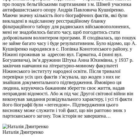
про пошук бельгійськими партизанами з м. Шімей учасника
антифашистського опору Андрія Павловича Кушніренко.
Маючи значну кількість його біографічних фактів, які були
викладені в надісланому реєстраційному бланку
фільтраційного табору для радянських військовополонених,
мені не знадобилось багато часу, щоб погодитись стати
добровільним волонтером програми. Я сподівалась, що пошук
не займе багато часу і буде результативним. Було відомо, що А.
Кушніренко народився в с. Попівка Конотопського району, у
Ніжині проживав за адресою вул. Гарматна, 4 (нині вул.
Богушевича), ім’я дружини Штука Анна Юхимівна, у 1937 р.
закінчив навчання на літературно-мовному факультеті
Ніжинського інституту народної освіти. Після тривалої
перевірки усіх цих фактів з’ясувала, що жоден з них не
знайшов документального підтвердження. Ймовірно ця
людина, керуючись бажанням зберегти своє життя, надав
неправдиві відомості. Або ж під час Другої світової війни він
виконував завдання розвідувального характеру, і усі ті факти
його біографії були «легендою». Підтвердження цього
висновку може служити і той факт, що він раптово зник з
партизанського загону. Тож історія не завершена…
Наталія Дмитренко