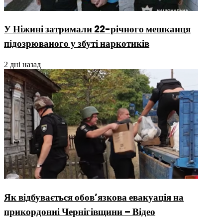
У Ніжині затримали 22-річного мешканця
підозрюваного у збуті наркотиків
2 дні назад
Як відбувається обов’язкова евакуація на
прикордонні Чернігівщини – Відео