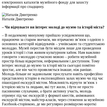
електронних каталогів музейного фонду для захисту
інформації про спадщину.
Наталія Дмитренко
– Чи відчуваєте ви інтерес молоді до музею та історії міста?
– В недалекому минулому прийшло усвідомлення що,
працюючи за старим звичаєм, ми втрачаємо зв’язок з однією з
основних категорій відвідувачів – учнівською та студентською
молоддю. Музей перестав бути місцем лише для проведення
уроків історії і став живим культурним хабом. Нам важливо
говорити з молоддю сучасною мовою – робити музейний
простір більш відкритим, неформальним і доступним. Тому
інтерес молоді до музею та історії міста сьогодні помітно
зростає, але він часто проявляється інакше, ніж раніше.
Молодь більше не задовольняє прослухати навіть професійно
представлену історію в експозиційних залах музею чи під час
пішохідної екскурсії містом. Можливість відчути зв’язок з
історією міста та людьми, які тут жили, і бути не просто
пасивними слухачами, а брати активну участь, молодь
отримує під час екскурсій у форматі квестів, анімованих
екскурсій містом, майстер-класів, через стеження за музейною
Facebook-сторінкою, де ми регулярно розміщуємо короткі