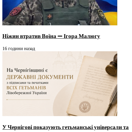
Ніжин втратив Воїна — Ігора Малюгу
16 години назад
У Чернігові показують гетьманські універсали та