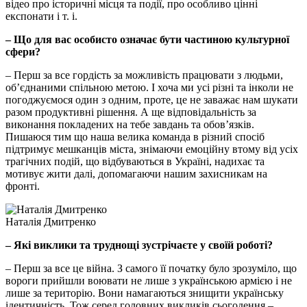
відео про історичні місця та події, про особливо цінні
експонати і т. і.
– Що для вас особисто означає бути частиною культурної
сфери?
– Перш за все гордість за можливість працювати з людьми,
об’єднаними спільною метою. І хоча ми усі різні та інколи не
погоджуємося один з одним, проте, це не заважає нам шукати
разом продуктивні рішення. А ще відповідальність за
виконання покладених на тебе завдань та обов’язків.
Пишаюся тим що наша велика команда в різний спосіб
підтримує мешканців міста, знімаючи емоційну втому від усіх
трагічних подій, що відбуваються в Україні, надихає та
мотивує жити далі, допомагаючи нашим захисникам на
фронті.
Наталія Дмитренко
– Які виклики та труднощі зустрічаєте у своїй роботі?
– Перш за все це війна. З самого її початку було зрозуміло, що
вороги прийшли воювати не лише з українською армією і не
лише за територію. Вони намагаються знищити українську
ідентичність. Тож серед головних викликів сьогодення –