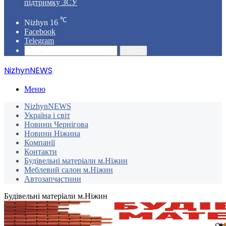
підтримку ЗСУ
℃
Nizhyn
16
Facebook
Telegram
Пошук
NizhynNEWS
Меню
NizhynNEWS
Україна і світ
Новини Чернігова
Новини Ніжина
Компанії
Контакти
Будівельні матеріали м.Ніжин
Меблевий салон м.Ніжин
Автозапчастини
Будівельні матеріали м.Ніжин