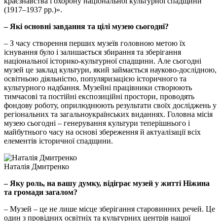
краєзнавства і охорону національної культурної спадщини
(1917–1937 рр.)».
– Які основні завдання та цілі музею сьогодні?
– З часу створення перших музеїв головною метою їх
існування було і залишається збирання та зберігання
національної історико-культурної спадщини. Але сьогодні
музей це заклад культури, який займається науково-дослідною,
освітньою діяльністю, популяризацією історичного та
культурного надбання. Музейні працівники створюють
тимчасові та постійні експозиційні простори, проводять
фондову роботу, оприлюднюють результати своїх досліджень у
регіональних та загальноукраїнських виданнях. Головна місія
музею сьогодні – генерування культури теперішнього і
майбутнього часу на основі збереження й актуалізації всіх
елементів історичної спадщини.
Наталія Дмитренко
– Яку роль, на вашу думку, відіграє музей у житті Ніжина
та громади загалом?
– Музей – це не лише місце зберігання старовинних речей. Це
один з провідних освітніх та культурних центрів нашої