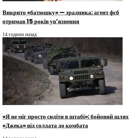
Викрито «батюшку» — зрадника: агент фсб
отримав 15 років ув’язнення
14 години назад
«Я не міг просто сидіти в штабі»: бойовий шлях
«Джека» від солдата до комбата