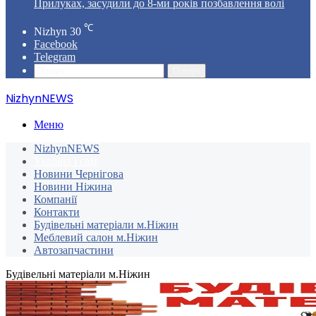
Прилуках, засудили до 8-ми років позбавлення волі
℃
Nizhyn
30
Facebook
Telegram
Пошук
NizhynNEWS
Меню
NizhynNEWS
Україна і світ
Новини Чернігова
Новини Ніжина
Компанії
Контакти
Будівельні матеріали м.Ніжин
Меблевий салон м.Ніжин
Автозапчастини
Будівельні матеріали м.Ніжин