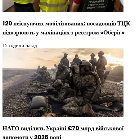
120 неіснуючих мобілізованих: посадовців ТЦК
підозрюють у махінаціях з реєстром «Оберіг»
15 години назад
НАТО виділить Україні €70 млрд військової
допомоги у 2026 році