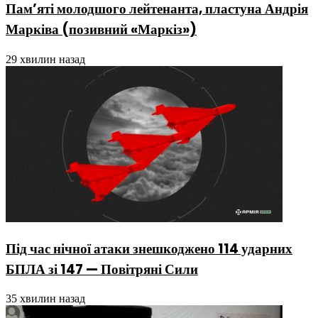
Пам’яті молодшого лейтенанта, пластуна Андрія
Марківа (позивний «Маркіз»)
29 хвилин назад
Під час нічної атаки знешкоджено 114 ударних
БПЛА зі 147 — Повітряні Сили
35 хвилин назад