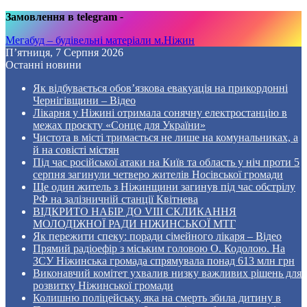
Замовлення в telegram
-
Мегабуд – будівельні матеріали м.Ніжин
П’ятниця, 7 Серпня 2026
Останні новини
Як відбувається обов’язкова евакуація на прикордонні
Чернігівщини – Відео
Лікарня у Ніжині отримала сонячну електростанцію в
межах проєкту «Сонце для України»
Чистота в місті тримається не лише на комунальниках, а
й на совісті містян
Під час російської атаки на Київ та область у ніч проти 5
серпня загинули четверо жителів Носівської громади
Ще один житель з Ніжинщини загинув під час обстрілу
РФ на залізничній станції Квітнева
ВІДКРИТО НАБІР ДО VIII СКЛИКАННЯ
МОЛОДІЖНОЇ РАДИ НІЖИНСЬКОЇ МТГ
Як пережити спеку: поради сімейного лікаря – Відео
Прямий радіоефір з міським головою О. Кодолою. На
ЗСУ Ніжинська громада спрямувала понад 613 млн грн
Виконавчий комітет ухвалив низку важливих рішень для
розвитку Ніжинської громади
Колишню поліцейську, яка на смерть збила дитину в