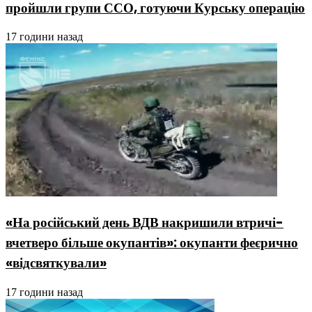
пройшли групи ССО, готуючи Курську операцію
17 години назад
«На російський день ВДВ накришили втричі-
вчетверо більше окупантів»: окупанти феєрично
«відсвяткували»
17 години назад