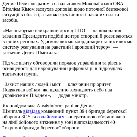
Денис Шмигаль разом з начальником Миколаївської ОВА
Віталієм Кімом заслухав доповіді щодо поточної безпекової
ситуації в області, а також ефективності наявних сил та
засобів.
«Масштабуємо найкращий досвід ППО — на виконання
завдання Президента подібні центри створені й розвиваються
в інших регіонах. Удосконалюємо координацію та посилюємо
систему реагування на ракетний і дроновий терор», —
зазначив Денис Шмигаль.
Під час візиту обговорили порядок управління та рівень
оснащеності для нарощування цифровізації в підрозділах
тактичної групи.
«Захист наших людей і міст — ключовий пріоритет.
Подякував воїнам, які щоденно захищають небо над
українським Півднем», — додав міністр.
Як повідомляла АрміяInform, раніше Денис
Шмигаль
відвідав
командний пункт 39-ї бригади берегової
оборони ЗСУ та
ознайомився
з оперативною обстановкою
на лінії бойового зіткнення у зоні відповідальності 40-
ї окремої бригади берегової оборони.