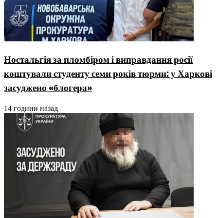
Ностальгія за пломбіром і виправдання росії
коштували студенту семи років тюрми: у Харкові
засуджено «блогера»
14 години назад