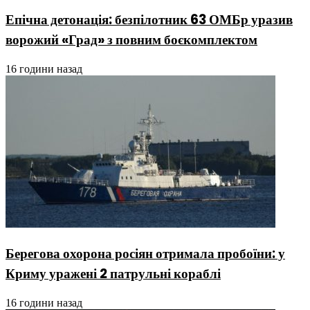
Епічна детонація: безпілотник 63 ОМБр уразив
ворожий «Град» з повним боєкомплектом
16 години назад
Берегова охорона росіян отримала пробоїни: у
Криму уражені 2 патрульні кораблі
16 години назад