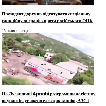
Президент доручив підготувати спеціальну
санкційну операцію проти російського ОПК
13 години назад
На Луганщині Apachi розгромили логістику
окупантів: уражено електростанцію, АЗС і