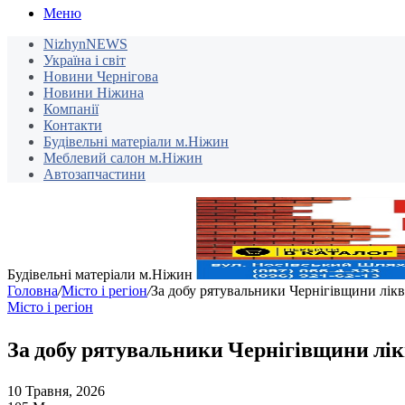
Меню
NizhynNEWS
Україна і світ
Новини Чернігова
Новини Ніжина
Компанії
Контакти
Будівельні матеріали м.Ніжин
Меблевий салон м.Ніжин
Автозапчастини
Будівельні матеріали м.Ніжин
Головна
/
Місто і регіон
/
За добу рятувальники Чернігівщини лікв
Місто і регіон
За добу рятувальники Чернігівщини лікв
10 Травня, 2026