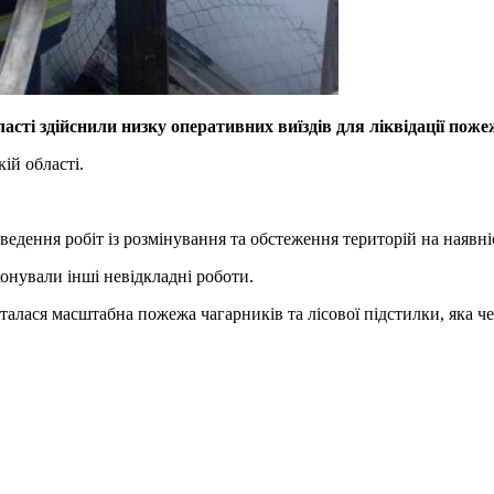
асті здійснили низку оперативних виїздів для ліквідації пож
ій області.
роведення робіт із розмінування та обстеження територій на наяв
онували інші невідкладні роботи.
лася масштабна пожежа чагарників та лісової підстилки, яка че