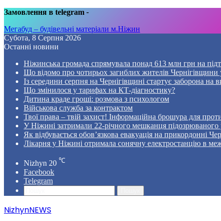
Замовлення в telegram
-
Мегабуд – будівельні матеріали м.Ніжин
Субота, 8 Серпня 2026
Останні новини
Ніжинська громада спрямувала понад 613 млн грн на пі
Що відомо про чотирьох загиблих жителів Чернігівщини у
Із середини серпня на Чернігівщині стартує заборона на в
Що змінилося у тарифах на КТ-діагностику?
Дитина краде гроші: розмова з психологом
Військова служба за контрактом
Твої права – твій захист! Інформаційна брошура для проти
У Ніжині затримали 22-річного мешканця підозрюваного у
Як відбувається обов’язкова евакуація на прикордонні Че
Лікарня у Ніжині отримала сонячну електростанцію в ме
℃
Nizhyn
20
Facebook
Telegram
Пошук
NizhynNEWS