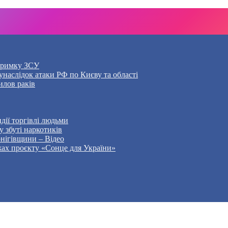
дтримку ЗСУ
наслідок атаки РФ по Києву та області
илов раків
дії торгівлі людьми
 збуті наркотиків
рнігівщини – Відео
жах проєкту «Сонце для України»