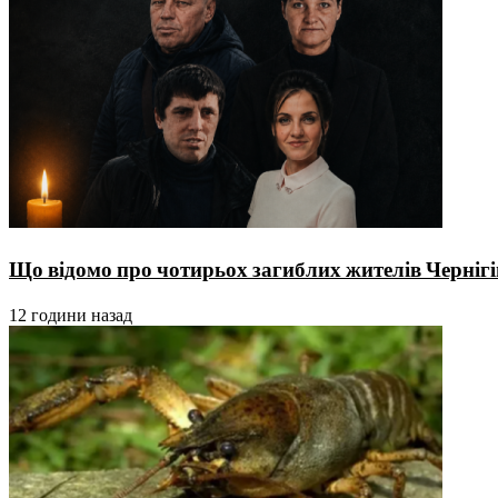
Що відомо про чотирьох загиблих жителів Чернігі
12 години назад