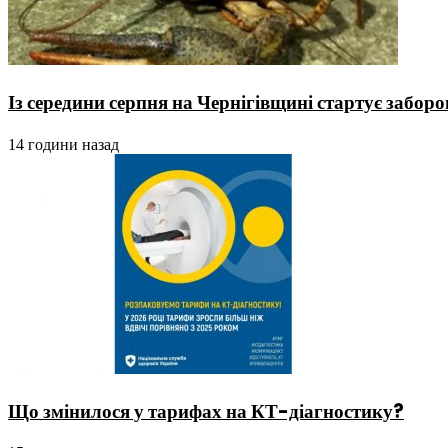
Із середини серпня на Чернігівщині стартує заборо
14 години назад
Що змінилося у тарифах на КТ-діагностику?