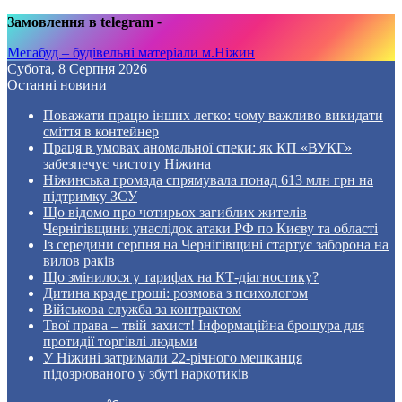
Замовлення в telegram
-
Мегабуд – будівельні матеріали м.Ніжин
Субота, 8 Серпня 2026
Останні новини
Поважати працю інших легко: чому важливо викидати
сміття в контейнер
Праця в умовах аномальної спеки: як КП «ВУКГ»
забезпечує чистоту Ніжина
Ніжинська громада спрямувала понад 613 млн грн на
підтримку ЗСУ
Що відомо про чотирьох загиблих жителів
Чернігівщини унаслідок атаки РФ по Києву та області
Із середини серпня на Чернігівщині стартує заборона на
вилов раків
Що змінилося у тарифах на КТ-діагностику?
Дитина краде гроші: розмова з психологом
Військова служба за контрактом
Твої права – твій захист! Інформаційна брошура для
протидії торгівлі людьми
У Ніжині затримали 22-річного мешканця
підозрюваного у збуті наркотиків