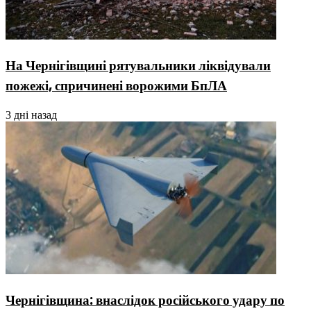
На Чернігівщині рятувальники ліквідували
пожежі, спричинені ворожими БпЛА
3 дні назад
Чернігівщина: внаслідок російського удару по