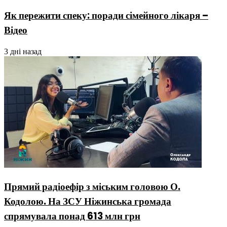
Як пережити спеку: поради сімейного лікаря –
Відео
3 дні назад
Прямий радіоефір з міським головою О.
Кодолою. На ЗСУ Ніжинська громада
спрямувала понад 613 млн грн