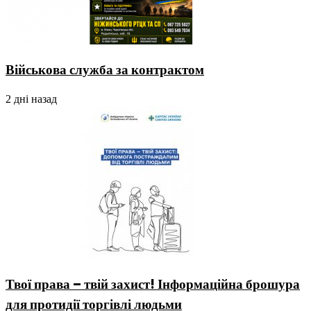
Військова служба за контрактом
2 дні назад
Твої права – твій захист! Інформаційна брошура
для протидії торгівлі людьми