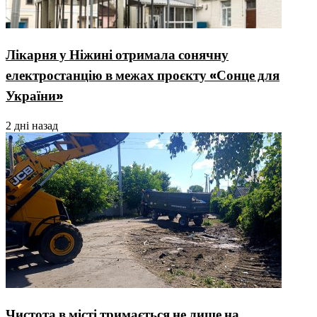
Лікарня у Ніжині отримала сонячну
електростанцію в межах проєкту «Сонце для
України»
2 дні назад
Чистота в місті тримається не лише на