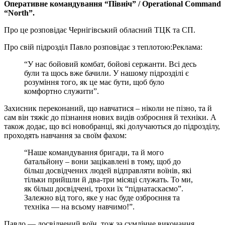
Оперативне командування “Північ” / Operational Command
“North”.
Про це розповідає Чернігівський обласний ТЦК та СП.
Про свій підрозділ Павло розповідає з теплотою:
Реклама:
“У нас бойовий комбат, бойові сержанти. Всі десь
були та щось вже бачили. У нашому підрозділі є
розуміння того, як це має бути, щоб було
комфортно служити”.
Захисник переконаний, що навчатися – ніколи не пізно, та й
сам він тяжіє до пізнання нових видів озброєння й техніки. А
також додає, що всі новобранці, які долучаються до підрозділу,
проходять навчання за своїм фахом:
“Наше командування бригади, та й мого
батальйону – вони зацікавлені в тому, щоб до
більш досвідчених людей відправляти воїнів, які
тільки прийшли й два-три місяці служать. То ми,
як більш досвідчені, трохи їх “піднатаскаємо”.
Залежно від того, яке у нас буде озброєння та
техніка — на всьому навчимо!”.
Павло — досвідчений воїн, тож за сумлінне виконання