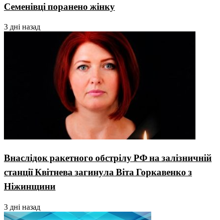
Семенівці поранено жінку
3 дні назад
Внаслідок ракетного обстрілу РФ на залізничній
станції Квітнева загинула Віта Горкавенко з
Ніжинщини
3 дні назад