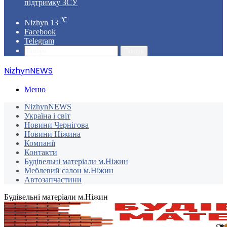
підтримку ЗСУ
℃
Nizhyn
13
Facebook
Telegram
Пошук
NizhynNEWS
Меню
NizhynNEWS
Україна і світ
Новини Чернігова
Новини Ніжина
Компанії
Контакти
Будівельні матеріали м.Ніжин
Меблевий салон м.Ніжин
Автозапчастини
Будівельні матеріали м.Ніжин