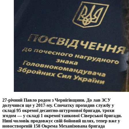
27-річний Павло родом з Чернігівщини. До лав ЗСУ
долучився ще у 2017-му. Спочатку проходив службу у
складі 95 окремої десантно-штурмової бригади, трохи
згодом — у складі 1 окремої танкової Сіверської бригади.
Нині чоловік продовжує свій бойовий шлях, тепер вже у
новоствореній 158 Окрема Механізована бригада