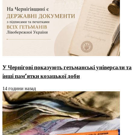
У Чернігові показують гетьманські універсали та
інші пам’ятки козацької доби
14 години назад