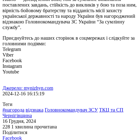
поставлених завдань, стійкість до викликів у бою та поза ним,
вірність бойовому братерству та відданість місії захисту
української державності та народу України був нагороджений
відзнакою Головнокомандувача ЗС України “За сумлінну
службу”.
Приєднуйтесь до наших сторінок в соцмережах і слідкуйте за
головними подіями:
Telegram
Viber
Facebook
Instagram
Youtube
Джерело: mynizhyn.com
2024-12-16 16:15:19
Теги
#нагорода
відзнака
Головнокомандувач ЗСУ
ТКЦ та СП
Чернігівщина
16 Грудня, 2024
228
1 хвилина прочитана
Поділитися
Facebook