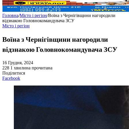
Головна
/
Місто і регіон
/
Воїна з Чернігівщини нагородили
відзнакою Головнокомандувача ЗСУ
Місто і регіон
Воїна з Чернігівщини нагородили
відзнакою Головнокомандувача ЗСУ
16 Грудня, 2024
228
1 хвилина прочитана
Поділитися
Facebook