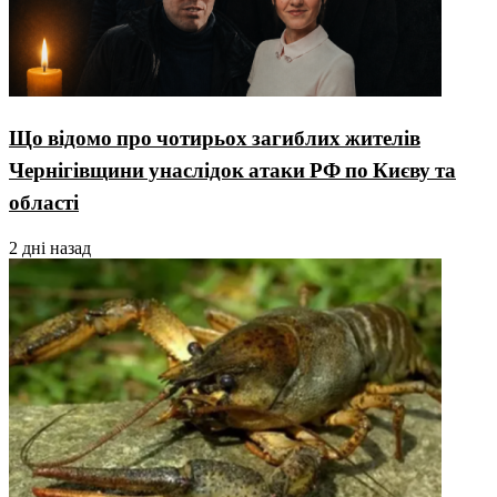
Що відомо про чотирьох загиблих жителів
Чернігівщини унаслідок атаки РФ по Києву та
області
2 дні назад