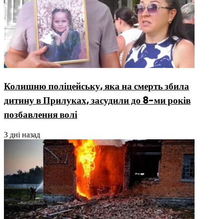
Колишню поліцейську, яка на смерть збила
дитину в Прилуках, засудили до 8-ми років
позбавлення волі
3 дні назад