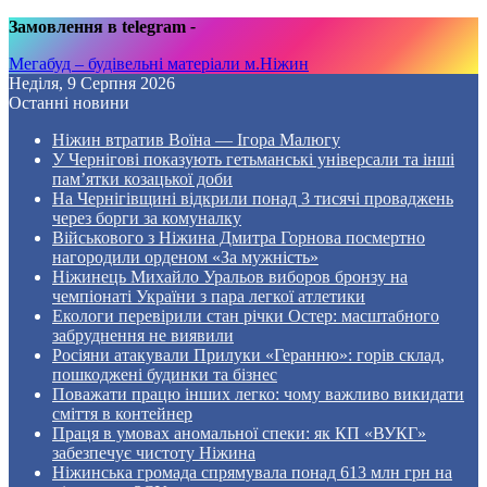
Замовлення в telegram
-
Мегабуд – будівельні матеріали м.Ніжин
Неділя, 9 Серпня 2026
Останні новини
Ніжин втратив Воїна — Ігора Малюгу
У Чернігові показують гетьманські універсали та інші
пам’ятки козацької доби
На Чернігівщині відкрили понад 3 тисячі проваджень
через борги за комуналку
Військового з Ніжина Дмитра Горнова посмертно
нагородили орденом «За мужність»
Ніжинець Михайло Уральов виборов бронзу на
чемпіонаті України з пара легкої атлетики
Екологи перевірили стан річки Остер: масштабного
забруднення не виявили
Росіяни атакували Прилуки «Геранню»: горів склад,
пошкоджені будинки та бізнес
Поважати працю інших легко: чому важливо викидати
сміття в контейнер
Праця в умовах аномальної спеки: як КП «ВУКГ»
забезпечує чистоту Ніжина
Ніжинська громада спрямувала понад 613 млн грн на