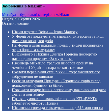
Замовлення в telegram
-
Мегабуд – будівельні матеріали м.Ніжин
Неділя, 9 Серпня 2026
Останні новини
Ніжин втратив Воїна — Ігора Малюгу
У Чернігові показують гетьманські універсали та інші
пам’ятки козацької доби
На Чернігівщині відкрили понад 3 тисячі проваджень
через борги за комуналку
Військового з Ніжина Дмитра Горнова посмертно
нагородили орденом «За мужність»
Ніжинець Михайло Уральов виборов бронзу на
чемпіонаті України з пара легкої атлетики
Екологи перевірили стан річки Остер: масштабного
забруднення не виявили
Росіяни атакували Прилуки «Геранню»: горів склад,
пошкоджені будинки та бізнес
Поважати працю інших легко: чому важливо викидати
сміття в контейнер
Праця в умовах аномальної спеки: як КП «ВУКГ»
забезпечує чистоту Ніжина
Ніжинська громада спрямувала понад 613 млн грн на