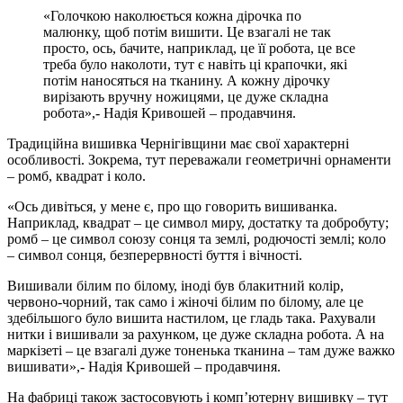
«Голочкою наколюється кожна дірочка по
малюнку, щоб потім вишити. Це взагалі не так
просто, ось, бачите, наприклад, це її робота, це все
треба було наколоти, тут є навіть ці крапочки, які
потім наносяться на тканину. А кожну дірочку
вирізають вручну ножицями, це дуже складна
робота»,- Надія Кривошей – продавчиня.
Традиційна вишивка Чернігівщини має свої характерні
особливості. Зокрема, тут переважали геометричні орнаменти
– ромб, квадрат і коло.
«Ось дивіться, у мене є, про що говорить вишиванка.
Наприклад, квадрат – це символ миру, достатку та добробуту;
ромб – це символ союзу сонця та землі, родючості землі; коло
– символ сонця, безперервності буття і вічності.
Вишивали білим по білому, іноді був блакитний колір,
червоно-чорний, так само і жіночі білим по білому, але це
здебільшого було вишита настилом, це гладь така. Рахували
нитки і вишивали за рахунком, це дуже складна робота. А на
маркізеті – це взагалі дуже тоненька тканина – там дуже важко
вишивати»,- Надія Кривошей – продавчиня.
На фабриці також застосовують і комп’ютерну вишивку – тут