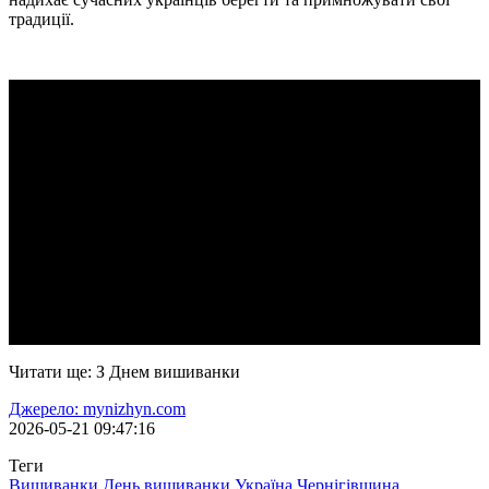
традиції.
Читати ще: З Днем вишиванки
Джерело: mynizhyn.com
2026-05-21 09:47:16
Теги
Вишиванки
День вишиванки
Україна
Чернігівщина