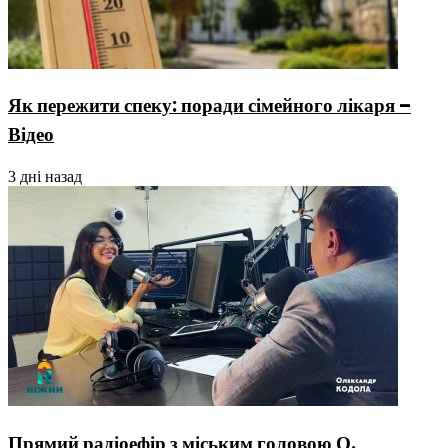
Як пережити спеку: поради сімейного лікаря –
Відео
3 дні назад
Прямий радіоефір з міським головою О.