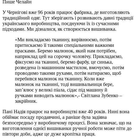
Пише Челайн
У Чернігові вже 96 років працює фабрика, де виготовляють
традиційний одяг. Тут зберігають і розвивають давні традиції
українського виробництва, поєднуючи їх із сучасними
підходами. Ми дізналися, як створюється вишиванка.
«Ми викладаємо тканину, вирівнюємо, потім
притискаємо її такими спеціальними важкими
прасками. Беремо малюнок, який нам потрібен,
наприклад цей на сорочку чоловічу. Прикладаємо,
фіксуємо на тканині, беремо фарбу, це синька,
розведена із машинним мастилом, вмочуємо, потім
проводимо такими рухами, потім натираємо, щоб
перебився малюнок на тканину. Коли вже
малюнок на тканині, тоді вишивальниця бере,
зап’ялює у великі піала, сідає під машину й
ручками виводить малюнок»,- Світлана Зубенко –
закрійник.
Пані Надія працює на виробництві вже 40 років. Нині вона
обіймає посаду продавчині, а раніше була задіяна
безпосередньо у виробничому процесі. Вона зазначає, що на
виготовлення однієї вишиванки ручної роботи може піти до
півтори доби, адже це дуже кропітка праця.