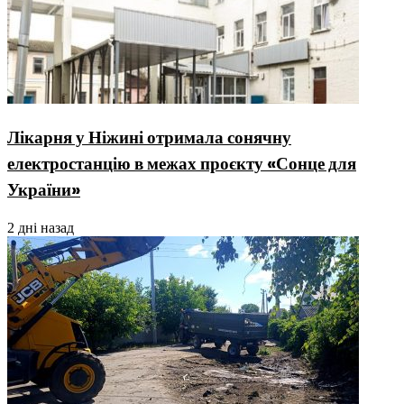
Лікарня у Ніжині отримала сонячну
електростанцію в межах проєкту «Сонце для
України»
2 дні назад