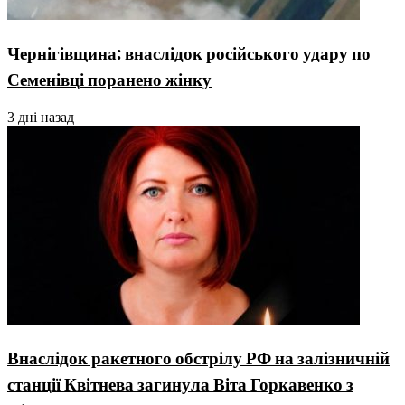
Чернігівщина: внаслідок російського удару по
Семенівці поранено жінку
3 дні назад
Внаслідок ракетного обстрілу РФ на залізничній
станції Квітнева загинула Віта Горкавенко з