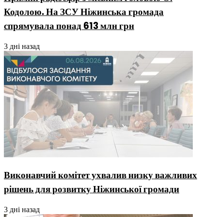
Кодолою. На ЗСУ Ніжинська громада
спрямувала понад 613 млн грн
3 дні назад
Виконавчий комітет ухвалив низку важливих
рішень для розвитку Ніжинської громади
3 дні назад