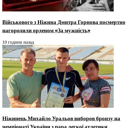
Військового з Ніжина Дмитра Горнова посмертно
нагородили орденом «За мужність»
10 години назад
Ніжинець Михайло Уральов виборов бронзу на
чемпіонаті України з пара легкої атлетики