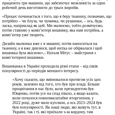
працюють три машини, що забезпечує можливість за один
робочий день виготовити до трьох виробів.
«Процес починається з того, що я беру тканину, позначаю, що
потрібно – чи блуза, чи чумачка, чи рушники, – ось, будь
ласка, наприклад як цей. Ми малюємо, тобто розмічуємо,
потім ставимо у комп’ютері вишивку, яка нам потрібна, а
комп’ютер уже творить.
Дизайн малюнка вже є в машині, потім наноситься на
тканину, а я вже дивлюся, щоб нитка не обірвалася і щоб
вишивка була якісною»,- Наталя Мітус – майстриня з
комп’ютерної вишивки.
Вишиванка в Україні проходила різні етапи – від піків
популярності до періодів меншого інтересу.
«Хочу сказати, що змінювалося протягом усіх цих
років, залежно від того, хто був при владі. Більше
процвітання в нас було, коли президентом був
Ющенко, потім усе на спад пішло, а якщо казати,
коли почалося повномасштабне вторгнення, у
2022 році, дуже мало купляли, а ось 2023–2024 був
бум популярності. Як наші люди, які живуть тут, в
Україні, так і ті, які приїхали з-за кордону, там