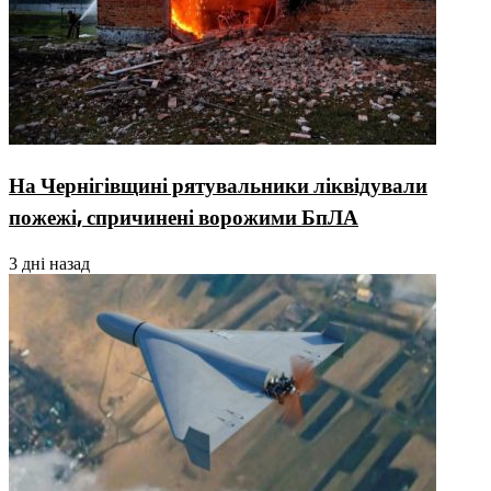
На Чернігівщині рятувальники ліквідували
пожежі, спричинені ворожими БпЛА
3 дні назад