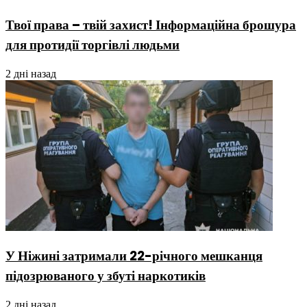
Твої права – твій захист! Інформаційна брошура
для протидії торгівлі людьми
2 дні назад
У Ніжині затримали 22-річного мешканця
підозрюваного у збуті наркотиків
2 дні назад