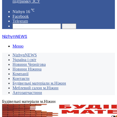
підтримку ЗСУ
℃
Nizhyn
16
Facebook
Telegram
Пошук
NizhynNEWS
Меню
NizhynNEWS
Україна і світ
Новини Чернігова
Новини Ніжина
Компанії
Контакти
Будівельні матеріали м.Ніжин
Меблевий салон м.Ніжин
Автозапчастини
Будівельні матеріали м.Ніжин