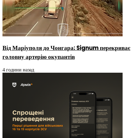
Від Маріуполя до Чонгара: Signum перекриває
головну артерію окупантів
4 години назад