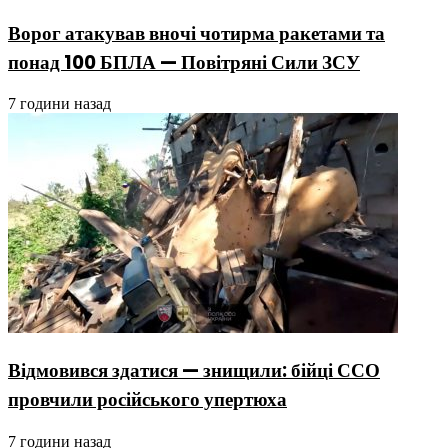
Ворог атакував вночі чотирма ракетами та
понад 100 БПЛА — Повітряні Сили ЗСУ
7 години назад
Відмовився здатися — знищили: бійці ССО
провчили російського упертюха
7 години назад