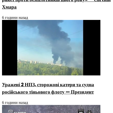
Хмара
6 години назад
Уражені 2 НПЗ, сторожові катери та судна
російського тіньового флоту — Президент
6 години назад