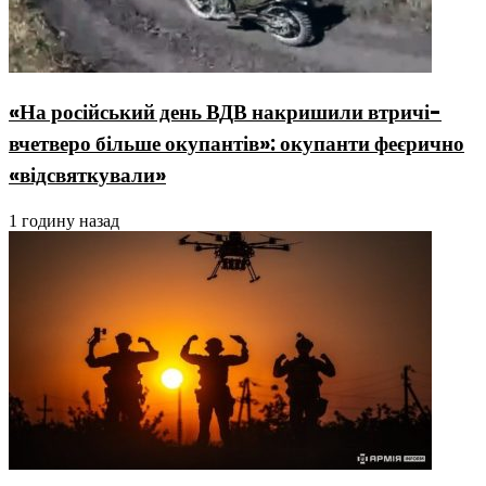
«На російський день ВДВ накришили втричі-
вчетверо більше окупантів»: окупанти феєрично
«відсвяткували»
1 годину назад