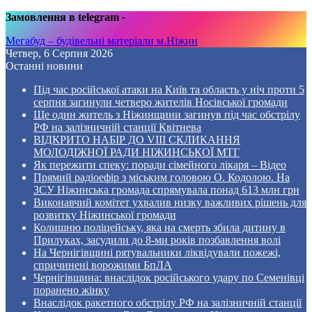
Замовлення в telegram
-
Мегабуд – будівельні матеріали м.Ніжин
Четвер, 6 Серпня 2026
Останні новини
Під час російської атаки на Київ та область у ніч проти 5
серпня загинули четверо жителів Носівської громади
Ще один житель з Ніжинщини загинув під час обстрілу
РФ на залізничній станції Квітнева
ВІДКРИТО НАБІР ДО VIII СКЛИКАННЯ
МОЛОДІЖНОЇ РАДИ НІЖИНСЬКОЇ МТГ
Як пережити спеку: поради сімейного лікаря – Відео
Прямий радіоефір з міським головою О. Кодолою. На
ЗСУ Ніжинська громада спрямувала понад 613 млн грн
Виконавчий комітет ухвалив низку важливих рішень для
розвитку Ніжинської громади
Колишню поліцейську, яка на смерть збила дитину в
Прилуках, засудили до 8-ми років позбавлення волі
На Чернігівщині рятувальники ліквідували пожежі,
спричинені ворожими БпЛА
Чернігівщина: внаслідок російського удару по Семенівці
поранено жінку
Внаслідок ракетного обстрілу РФ на залізничній станції