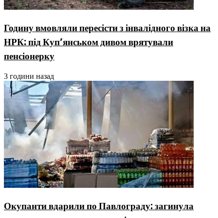
Годину вмовляли пересісти з інвалідного візка на
НРК: під Куп’янськом дивом врятували
пенсіонерку
3 години назад
Окупанти вдарили по Павлограду: загинула