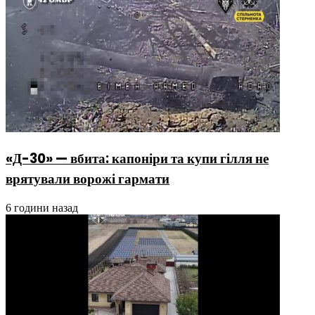
«Д-30» — вбита: капоніри та купи гілля не
врятували ворожі гармати
6 години назад