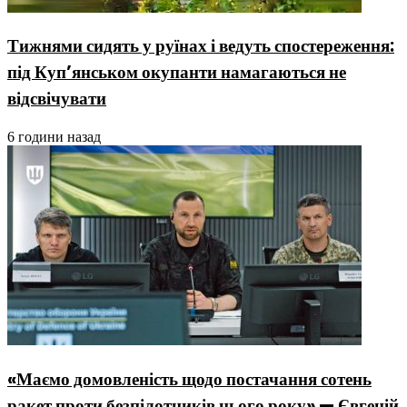
Тижнями сидять у руїнах і ведуть спостереження:
під Куп’янськом окупанти намагаються не
відсвічувати
6 години назад
«Маємо домовленість щодо постачання сотень
ракет проти безпілотників цього року» — Євгеній