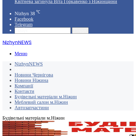
Квітнева загинула Віта Горкавенко з Ніжинщини
℃
Nizhyn
38
Facebook
Telegram
Пошук
NizhynNEWS
Меню
NizhynNEWS
Україна і світ
Новини Чернігова
Новини Ніжина
Компанії
Контакти
Будівельні матеріали м.Ніжин
Меблевий салон м.Ніжин
Автозапчастини
Будівельні матеріали м.Ніжин