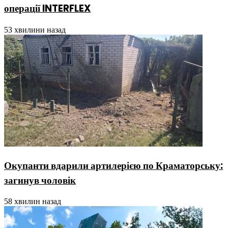
операції INTERFLEX
53 хвилини назад
Окупанти вдарили артилерією по Краматорську:
загинув чоловік
58 хвилин назад