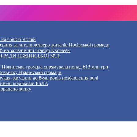
на совісті містян
5 серпня загинули четверо жителів Носівської громади
 на залізничній станції Квітнева
Ї РАДИ НІЖИНСЬКОЇ МТГ
 Ніжинська громада спрямувала понад 613 млн грн
розвитку Ніжинської громади
уках, засудили до 8-ми років позбавлення волі
ичинені ворожими БпЛА
 поранено жінку