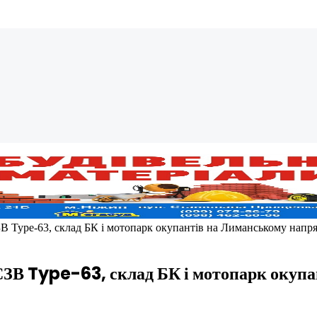
ЗВ Type-63, склад БК і мотопарк окупантів на Лиманському напр
РСЗВ Type-63, склад БК і мотопарк окуп