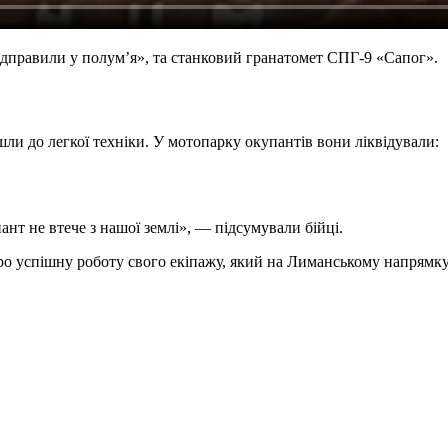
ідправили у полум’я», та станковий гранатомет СПГ-9 «Сапог».
и до легкої техніки. У мотопарку окупантів вони ліквідували:
т не втече з нашої землі», — підсумували бійці.
о успішну роботу свого екіпажу, який на Лиманському напрямку в