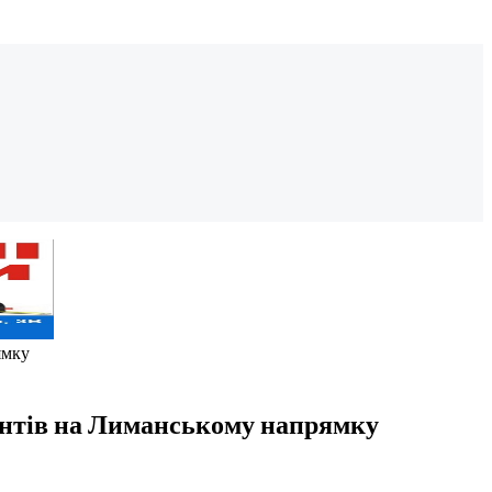
ямку
антів на Лиманському напрямку