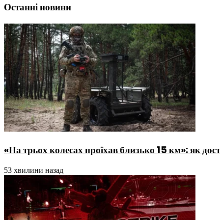
Останні новини
«На трьох колесах проїхав близько 15 км»: як дос
53 хвилини назад