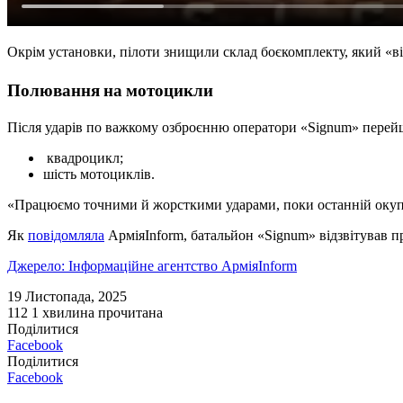
Окрім установки, пілоти знищили склад боєкомплекту, який «в
Полювання на мотоцикли
Після ударів по важкому озброєнню оператори «Signum» перейшл
квадроцикл;
шість мотоциклів.
«Працюємо точними й жорсткими ударами, поки останній окупан
Як
повідомляла
АрміяInform, батальйон «Signum» відзвітував пр
Джерело: Інформаційне агентство АрміяInform
19 Листопада, 2025
112
1 хвилина прочитана
Поділитися
Facebook
Поділитися
Facebook