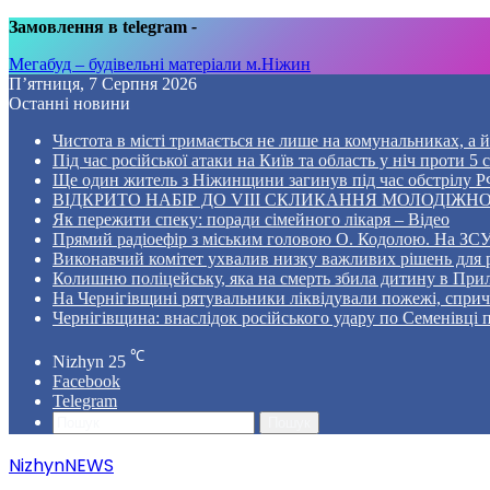
Замовлення в telegram
-
Мегабуд – будівельні матеріали м.Ніжин
П’ятниця, 7 Серпня 2026
Останні новини
Чистота в місті тримається не лише на комунальниках, а й 
Під час російської атаки на Київ та область у ніч проти 
Ще один житель з Ніжинщини загинув під час обстрілу РФ
ВІДКРИТО НАБІР ДО VIII СКЛИКАННЯ МОЛОДІЖНО
Як пережити спеку: поради сімейного лікаря – Відео
Прямий радіоефір з міським головою О. Кодолою. На ЗСУ
Виконавчий комітет ухвалив низку важливих рішень для 
Колишню поліцейську, яка на смерть збила дитину в Прил
На Чернігівщині рятувальники ліквідували пожежі, спр
Чернігівщина: внаслідок російського удару по Семенівці
℃
Nizhyn
25
Facebook
Telegram
Пошук
NizhynNEWS