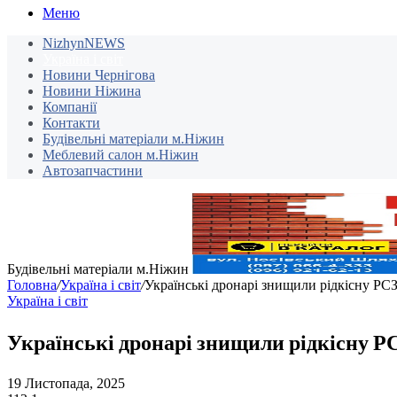
Меню
NizhynNEWS
Україна і світ
Новини Чернігова
Новини Ніжина
Компанії
Контакти
Будівельні матеріали м.Ніжин
Меблевий салон м.Ніжин
Автозапчастини
Будівельні матеріали м.Ніжин
Головна
/
Україна і світ
/
Українські дронарі знищили рідкісну РС
Україна і світ
Українські дронарі знищили рідкісну 
19 Листопада, 2025