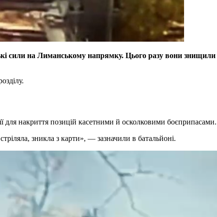
і сили на Лиманському напрямку. Цього разу вони знищили р
розділу.
ї для накриття позицій касетними й осколковими боєприпасами.
стріляла, зникла з карти», — зазначили в батальйоні.