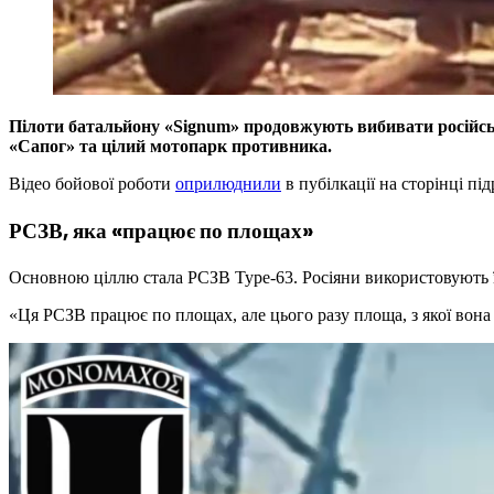
Пілоти батальйону «Signum» продовжують вибивати російськ
«Сапог» та цілий мотопарк противника.
Відео бойової роботи
оприлюднили
в пубілкації на сторінці під
РСЗВ, яка «працює по площах»
Основною ціллю стала РСЗВ Type-63. Росіяни використовують ї
«Ця РСЗВ працює по площах, але цього разу площа, з якої вона 