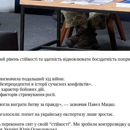
й рівень стійкості та здатність відновлювати боєздатність попри
 визначила подальший хід війни.
безпрецедентні в історії сучасних конфліктів».
 характер бойових дій.
факторів стримування росії.
 змогла виграти битву за правду», — зазначив Павел Мацко.
голосили: попит на українську експертизу лише зростає.
ереконати світ у своїй “стійкості”. Ми зробили контррозвідку ц
в Україні Юлія Осмоловська.