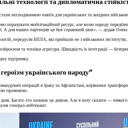
ільні технології та дипломатична стійкіс
тали несподіванкою навіть для українських та західних військов
 порахувати мобілізаційний ресурс, але волю народу передбачит
рої. А для наших партнерів це був справжній шок», — додав Олекс
огій, передусім БПЛА, які прийшли не з військових інститутів, 
озброєння та техніки агресора. Швидкість їх інтеграції — безп
одну підтримку.
 героїзм українського народу”
андувачі операцій в Іраку та Афганістані, керівники трансфор
йною промовою.
нів. Багато хто називає це дивом. Але я хочу сказати — ніякого 
осив генерал-лейтенант.