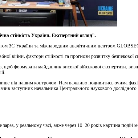
чна стійкість України. Експертний огляд”.
тутом ЗС України та міжнародним аналітичним центром GLOBSE
ої війни, фактори стійкості та прогнози розвитку безпекової си
о, щоб формувати майданчик високої військової експертизи, виз
ій.
лише під нашим контролем. Нам важливо подивитись очима фах
начив заступник начальника Центрального наукового-дослідного
 зараз, у реальному часі, адже через 10–20 років картина подій 