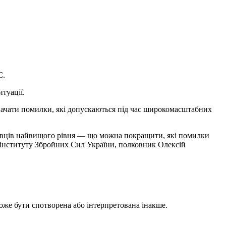
C.
туації.
начати помилки, які допускаються під час широкомасштабних
івців найвищого рівня — що можна покращити, які помилки
 інституту Збройних Сил України, полковник Олексій
може бути спотворена або інтерпретована інакше.