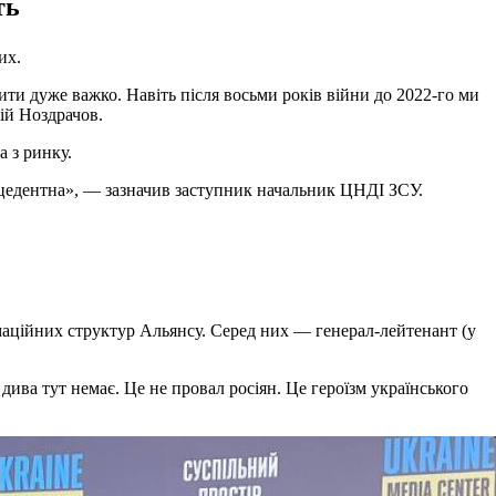
ть
их.
и дуже важко. Навіть після восьми років війни до 2022-го ми
ій Ноздрачов.
а з ринку.
рецедентна», — зазначив заступник начальник ЦНДІ ЗСУ.
маційних структур Альянсу. Серед них — генерал-лейтенант (у
дива тут немає. Це не провал росіян. Це героїзм українського