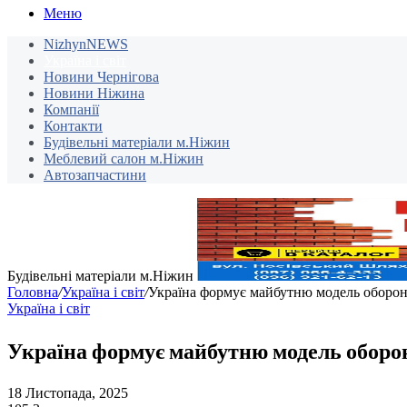
Меню
NizhynNEWS
Україна і світ
Новини Чернігова
Новини Ніжина
Компанії
Контакти
Будівельні матеріали м.Ніжин
Меблевий салон м.Ніжин
Автозапчастини
Будівельні матеріали м.Ніжин
Головна
/
Україна і світ
/
Україна формує майбутню модель оборон
Україна і світ
Україна формує майбутню модель оборон
18 Листопада, 2025