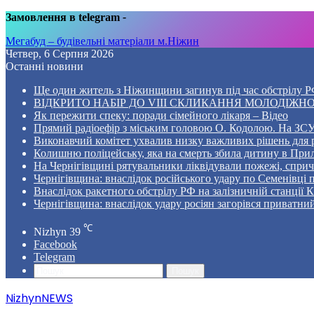
Замовлення в telegram
-
Мегабуд – будівельні матеріали м.Ніжин
Четвер, 6 Серпня 2026
Останні новини
Ще один житель з Ніжинщини загинув під час обстрілу РФ
ВІДКРИТО НАБІР ДО VIII СКЛИКАННЯ МОЛОДІЖНО
Як пережити спеку: поради сімейного лікаря – Відео
Прямий радіоефір з міським головою О. Кодолою. На ЗСУ
Виконавчий комітет ухвалив низку важливих рішень для 
Колишню поліцейську, яка на смерть збила дитину в Прил
На Чернігівщині рятувальники ліквідували пожежі, спр
Чернігівщина: внаслідок російського удару по Семенівці
Внаслідок ракетного обстрілу РФ на залізничній станції 
Чернігівщина: внаслідок удару росіян загорівся приватни
℃
Nizhyn
39
Facebook
Telegram
Пошук
NizhynNEWS