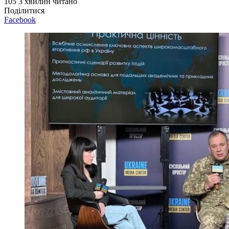
105
3 хвилин читано
Поділитися
Facebook