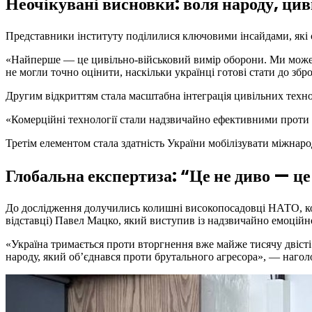
Неочікувані висновки: воля народу, цив
Представники інституту поділилися ключовими інсайдами, які с
«Найперше — це цивільно-військовий вимір оборони. Ми можемо
не могли точно оцінити, наскільки українці готові стати до зб
Другим відкриттям стала масштабна інтеграція цивільних технол
«Комерційні технології стали надзвичайно ефективними проти 
Третім елементом стала здатність України мобілізувати міжнар
Глобальна експертиза: “Це не диво — це
До дослідження долучились колишні високопосадовці НАТО, ком
відставці) Павел Мацко, який виступив із надзвичайно емоці
«Україна тримається проти вторгнення вже майже тисячу двісті д
народу, який об’єднався проти брутального агресора», — нагол