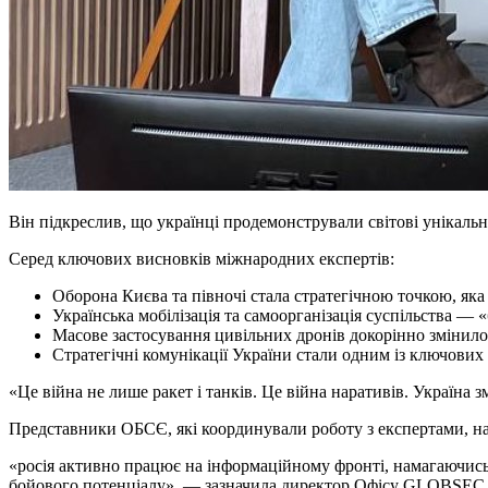
Він підкреслив, що українці продемонстрували світові унікальни
Серед ключових висновків міжнародних експертів:
Оборона Києва та півночі стала стратегічною точкою, яка
Українська мобілізація та самоорганізація суспільства — «
Масове застосування цивільних дронів докорінно змінило
Стратегічні комунікації України стали одним із ключових 
«Це війна не лише ракет і танків. Це війна наративів. Україна
Представники ОБСЄ, які координували роботу з експертами, на
«росія активно працює на інформаційному фронті, намагаючись п
бойового потенціалу», — зазначила директор Офісу GLOBSEC 