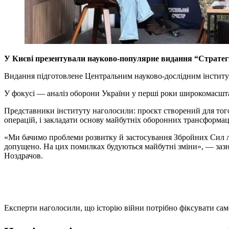
У Києві презентували науково-популярне видання “Стратегі
Видання підготовлене Центральним науково-дослідним інсти
У фокусі — аналіз оборони України у перші роки широкомасштабн
Представники інституту наголосили: проєкт створений для тог
операцій, і закладати основу майбутніх оборонних трансформац
«Ми бачимо проблеми розвитку й застосування Збройних Сил 
допущено. На цих помилках будуються майбутні зміни», — заз
Ноздрачов.
Експерти наголосили, що історію війни потрібно фіксувати саме