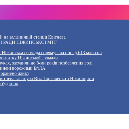
 на залізничній станції Квітнева
Ї РАДИ НІЖИНСЬКОЇ МТГ
 Ніжинська громада спрямувала понад 613 млн грн
розвитку Ніжинської громади
уках, засудили до 8-ми років позбавлення волі
ичинені ворожими БпЛА
 поранено жінку
Квітнева загинула Віта Горкавенко з Ніжинщини
й будинок