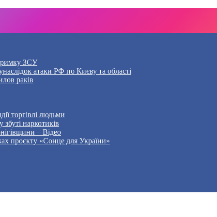
дтримку ЗСУ
наслідок атаки РФ по Києву та області
илов раків
дії торгівлі людьми
 збуті наркотиків
рнігівщини – Відео
жах проєкту «Сонце для України»