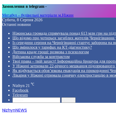
Замовлення в telegram
-
Мегабуд – будівельні матеріали м.Ніжин
Субота, 8 Серпня 2026
Останні новини
Ніжинська громада спрямувала понад 613 млн грн на пі
Що відомо про чотирьох загиблих жителів Чернігівщини у
Із середини серпня на Чернігівщині стартує заборона на в
Що змінилося у тарифах на КТ-діагностику?
Дитина краде гроші: розмова з психологом
Військова служба за контрактом
Твої права – твій захист! Інформаційна брошура для проти
У Ніжині затримали 22-річного мешканця підозрюваного у
Як відбувається обов’язкова евакуація на прикордонні Че
Лікарня у Ніжині отримала сонячну електростанцію в ме
℃
Nizhyn
21
Facebook
Telegram
Пошук
NizhynNEWS