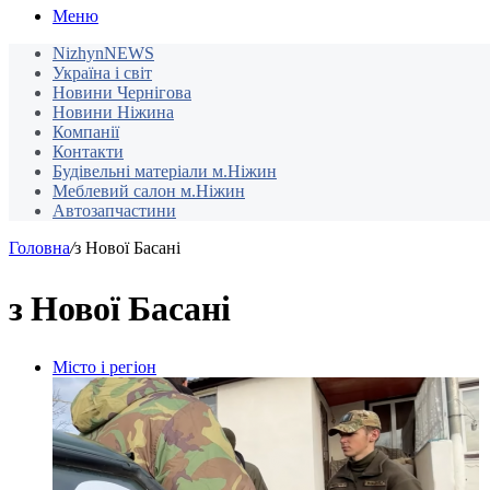
Меню
NizhynNEWS
Україна і світ
Новини Чернігова
Новини Ніжина
Компанії
Контакти
Будівельні матеріали м.Ніжин
Меблевий салон м.Ніжин
Автозапчастини
Головна
/
з Нової Басані
з Нової Басані
Місто і регіон