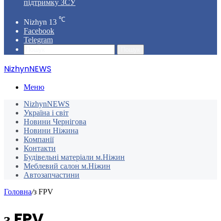
підтримку ЗСУ
℃
Nizhyn
13
Facebook
Telegram
Пошук
NizhynNEWS
Меню
NizhynNEWS
Україна і світ
Новини Чернігова
Новини Ніжина
Компанії
Контакти
Будівельні матеріали м.Ніжин
Меблевий салон м.Ніжин
Автозапчастини
Головна
/
з FPV
з FPV