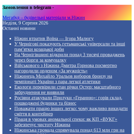
Замовлення в telegram
-
Мегабуд – будівельні матеріали м.Ніжин
Неділя, 9 Серпня 2026
Останні новини
Ніжин втратив Воїна — Ігора Малюгу
У Чернігові показують гетьманські універсали та інші
пам’ятки козацької доби
На Чернігівщині відкрили понад 3 тисячі проваджень
через борги за комуналку
Військового з Ніжина Дмитра Горнова посмертно
нагородили орденом «За мужність»
Ніжинець Михайло Уральов виборов бронзу на
чемпіонаті України з пара легкої атлетики
Екологи перевірили стан річки Остер: масштабного
забруднення не виявили
Росіяни атакували Прилуки «Геранню»: горів склад,
пошкоджені будинки та бізнес
Поважати працю інших легко: чому важливо викидати
сміття в контейнер
Праця в умовах аномальної спеки: як КП «ВУКГ»
забезпечує чистоту Ніжина
Ніжинська громада спрямувала понад 613 млн грн на