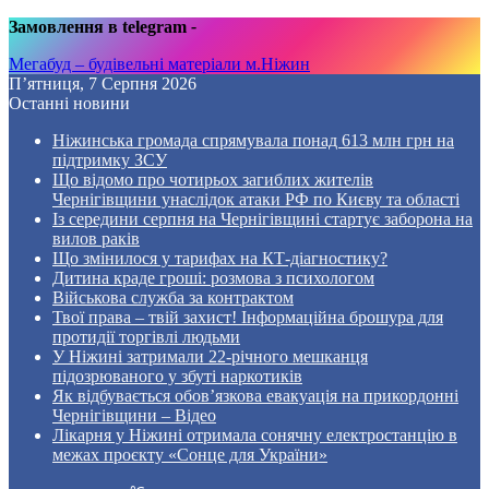
Замовлення в telegram
-
Мегабуд – будівельні матеріали м.Ніжин
П’ятниця, 7 Серпня 2026
Останні новини
Ніжинська громада спрямувала понад 613 млн грн на
підтримку ЗСУ
Що відомо про чотирьох загиблих жителів
Чернігівщини унаслідок атаки РФ по Києву та області
Із середини серпня на Чернігівщині стартує заборона на
вилов раків
Що змінилося у тарифах на КТ-діагностику?
Дитина краде гроші: розмова з психологом
Військова служба за контрактом
Твої права – твій захист! Інформаційна брошура для
протидії торгівлі людьми
У Ніжині затримали 22-річного мешканця
підозрюваного у збуті наркотиків
Як відбувається обов’язкова евакуація на прикордонні
Чернігівщини – Відео
Лікарня у Ніжині отримала сонячну електростанцію в
межах проєкту «Сонце для України»