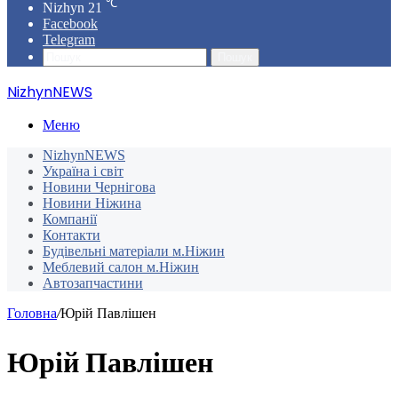
℃
Nizhyn
21
Facebook
Telegram
Пошук
NizhynNEWS
Меню
NizhynNEWS
Україна і світ
Новини Чернігова
Новини Ніжина
Компанії
Контакти
Будівельні матеріали м.Ніжин
Меблевий салон м.Ніжин
Автозапчастини
Головна
/
Юрій Павлішен
Юрій Павлішен