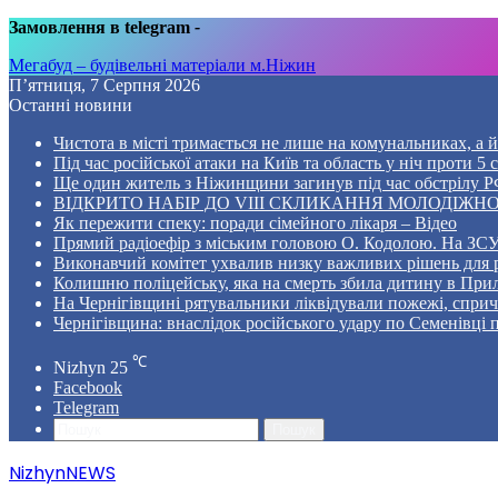
Замовлення в telegram
-
Мегабуд – будівельні матеріали м.Ніжин
П’ятниця, 7 Серпня 2026
Останні новини
Чистота в місті тримається не лише на комунальниках, а й 
Під час російської атаки на Київ та область у ніч проти 
Ще один житель з Ніжинщини загинув під час обстрілу РФ
ВІДКРИТО НАБІР ДО VIII СКЛИКАННЯ МОЛОДІЖНО
Як пережити спеку: поради сімейного лікаря – Відео
Прямий радіоефір з міським головою О. Кодолою. На ЗСУ
Виконавчий комітет ухвалив низку важливих рішень для 
Колишню поліцейську, яка на смерть збила дитину в Прил
На Чернігівщині рятувальники ліквідували пожежі, спр
Чернігівщина: внаслідок російського удару по Семенівці
℃
Nizhyn
25
Facebook
Telegram
Пошук
NizhynNEWS