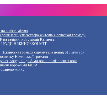
на совісті містян
5 серпня загинули четверо жителів Носівської громади
 на залізничній станції Квітнева
Ї РАДИ НІЖИНСЬКОЇ МТГ
 Ніжинська громада спрямувала понад 613 млн грн
розвитку Ніжинської громади
уках, засудили до 8-ми років позбавлення волі
ичинені ворожими БпЛА
 поранено жінку