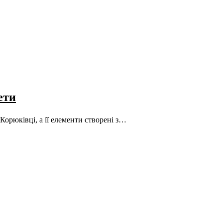
ети
орюківці, а її елементи створені з…