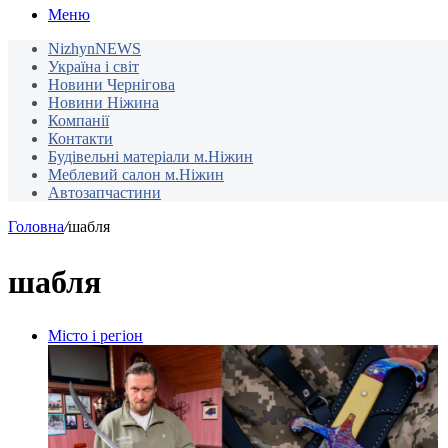
Меню
NizhynNEWS
Україна і світ
Новини Чернігова
Новини Ніжина
Компанії
Контакти
Будівельні матеріали м.Ніжин
Меблевий салон м.Ніжин
Автозапчастини
Головна
/
шабля
шабля
Місто і регіон