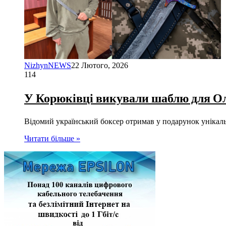
NizhynNEWS
22 Лютого, 2026
114
У Корюківці викували шаблю для Оле
Відомий український боксер отримав у подарунок унікаль
Читати більше »