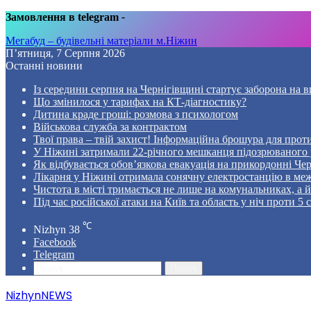
Замовлення в telegram
-
Мегабуд – будівельні матеріали м.Ніжин
П’ятниця, 7 Серпня 2026
Останні новини
Із середини серпня на Чернігівщині стартує заборона на в
Що змінилося у тарифах на КТ-діагностику?
Дитина краде гроші: розмова з психологом
Військова служба за контрактом
Твої права – твій захист! Інформаційна брошура для проти
У Ніжині затримали 22-річного мешканця підозрюваного у
Як відбувається обов’язкова евакуація на прикордонні Че
Лікарня у Ніжині отримала сонячну електростанцію в ме
Чистота в місті тримається не лише на комунальниках, а й 
Під час російської атаки на Київ та область у ніч проти 
℃
Nizhyn
38
Facebook
Telegram
Пошук
NizhynNEWS