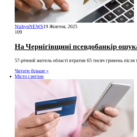
NizhynNEWS
19 Жовтня, 2025
109
На Чернігівщині псевдобанкір ошука
57-річний житель області втратив 65 тисяч гривень післ
Читати більше »
Місто і регіон