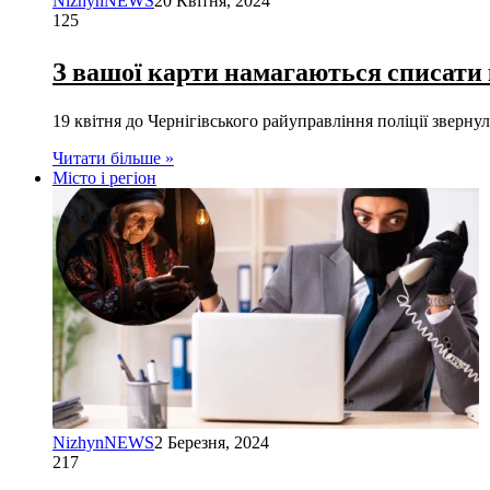
NizhynNEWS
20 Квітня, 2024
125
З вашої карти намагаються списати
19 квітня до Чернігівського райуправління поліції зверну
Читати більше »
Місто і регіон
NizhynNEWS
2 Березня, 2024
217