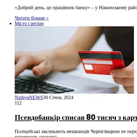
«Добрий день, це працівник банку» – у Ніжинському райо
Читати більше »
Місто і регіон
NizhynNEWS
30 Січня, 2024
112
Псевдобанкір списав 80 тисяч з ка
Поліцейські закликають мешканців Чернігівщини не перед
випитують секретні…