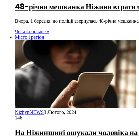
48-річна мешканка Ніжина втратила
Вчора, 1 березня, до поліції звернулась 48-річна мешкан
Читати більше »
Місто і регіон
NizhynNEWS
3 Лютого, 2024
146
На Ніжинщині ошукали чоловіка на 