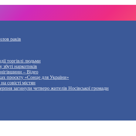
илов раків
дії торгівлі людьми
 збуті наркотиків
рнігівщини – Відео
жах проєкту «Сонце для України»
на совісті містян
5 серпня загинули четверо жителів Носівської громади