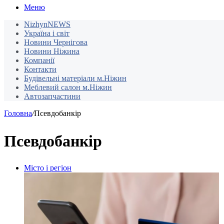
Меню
NizhynNEWS
Україна і світ
Новини Чернігова
Новини Ніжина
Компанії
Контакти
Будівельні матеріали м.Ніжин
Меблевий салон м.Ніжин
Автозапчастини
Головна
/
Псевдобанкір
Псевдобанкір
Місто і регіон