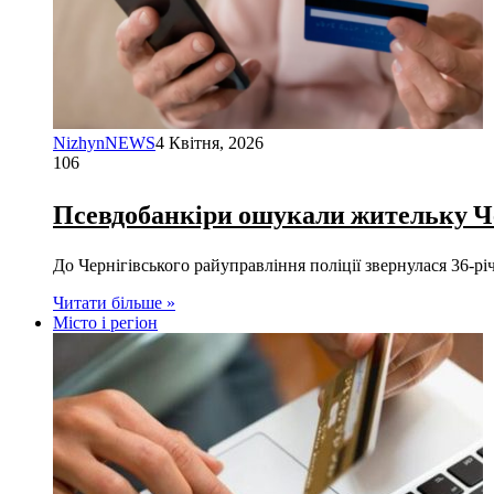
NizhynNEWS
4 Квітня, 2026
106
Псевдобанкіри ошукали жительку Че
До Чернігівського райуправління поліції звернулася 36-р
Читати більше »
Місто і регіон