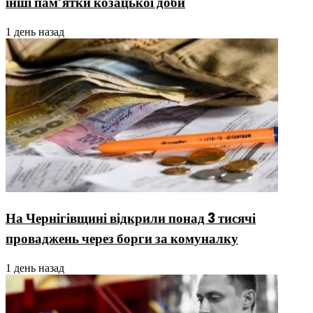
інші пам’ятки козацької доби
1 день назад
На Чернігівщині відкрили понад 3 тисячі
проваджень через борги за комуналку
1 день назад