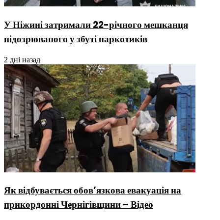
У Ніжині затримали 22-річного мешканця
підозрюваного у збуті наркотиків
2 дні назад
Як відбувається обов’язкова евакуація на
прикордонні Чернігівщини – Відео