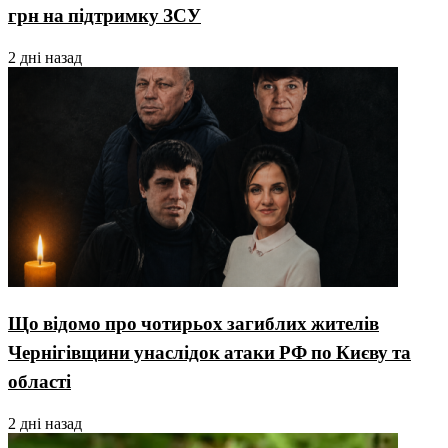
грн на підтримку ЗСУ
2 дні назад
Що відомо про чотирьох загиблих жителів
Чернігівщини унаслідок атаки РФ по Києву та
області
2 дні назад