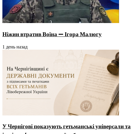
Ніжин втратив Воїна — Ігора Малюгу
1 день назад
У Чернігові показують гетьманські універсали та