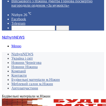
Військового з Ніжина Дмитра Горнова посмертно
нагородили орденом «За мужність»
℃
Nizhyn
26
Facebook
Telegram
Пошук
NizhynNEWS
Меню
NizhynNEWS
Україна і світ
Новини Чернігова
Новини Ніжина
Компанії
Контакти
Будівельні матеріали м.Ніжин
Меблевий салон м.Ніжин
Автозапчастини
Будівельні матеріали м.Ніжин