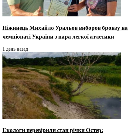
Ніжинець Михайло Уральов виборов бронзу на
чемпіонаті України з пара легкої атлетики
1 день назад
Екологи перевірили стан річки Остер: