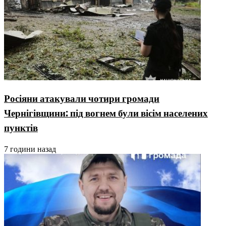
Росіяни атакували чотири громади
Чернігівщини: під вогнем були вісім населених
пунктів
7 години назад