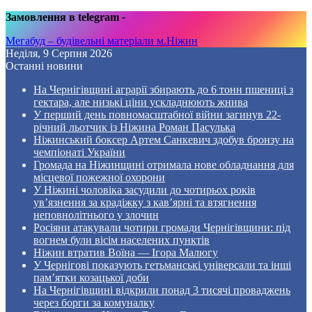
Замовлення в telegram
-
Мегабуд – будівельні матеріали м.Ніжин
Неділя, 9 Серпня 2026
Останні новини
На Чернігівщині аграрії збирають до 6 тонн пшениці з
гектара, але низькі ціни ускладнюють жнива
У перший день повномасштабної війни загинув 22-
річний льотчик із Ніжина Роман Пасулька
Ніжинський боксер Артем Санкевич здобув бронзу на
чемпіонаті України
Громада на Ніжинщині отримала нове обладнання для
місцевої пожежної охорони
У Ніжині чоловіка засудили до чотирьох років
ув’язнення за крадіжку з кав’ярні та втягнення
неповнолітнього у злочин
Росіяни атакували чотири громади Чернігівщини: під
вогнем були вісім населених пунктів
Ніжин втратив Воїна — Ігора Малюгу
У Чернігові показують гетьманські універсали та інші
пам’ятки козацької доби
На Чернігівщині відкрили понад 3 тисячі проваджень
через борги за комуналку