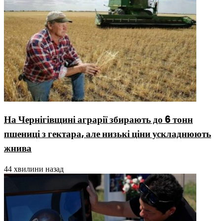
На Чернігівщині аграрії збирають до 6 тонн
пшениці з гектара, але низькі ціни ускладнюють
жнива
44 хвилини назад