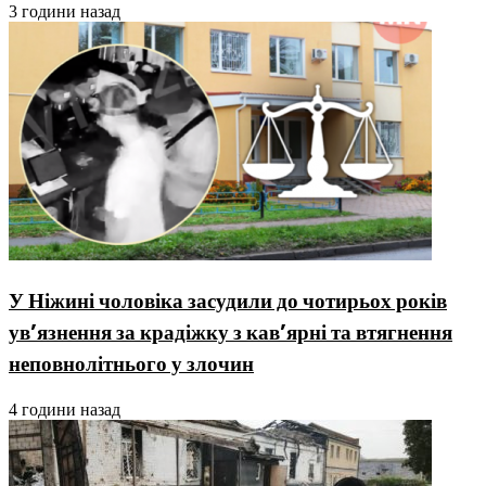
3 години назад
У Ніжині чоловіка засудили до чотирьох років
ув’язнення за крадіжку з кав’ярні та втягнення
неповнолітнього у злочин
4 години назад