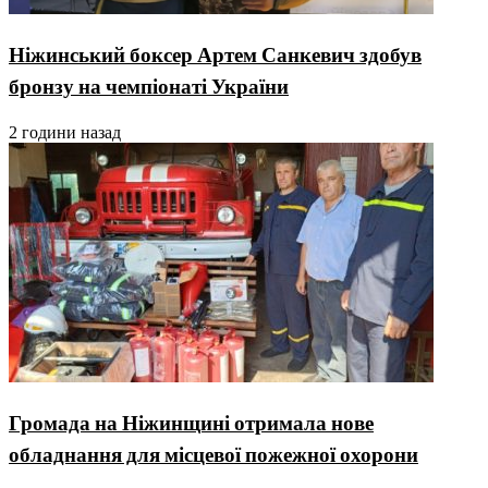
Ніжинський боксер Артем Санкевич здобув
бронзу на чемпіонаті України
2 години назад
Громада на Ніжинщині отримала нове
обладнання для місцевої пожежної охорони