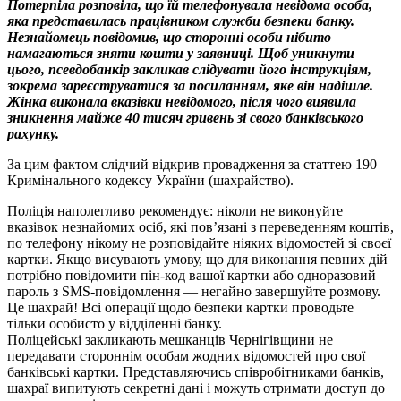
Потерпіла розповіла, що їй телефонувала невідома особа,
яка представилась працівником служби безпеки банку.
Незнайомець повідомив, що сторонні особи нібито
намагаються зняти кошти у заявниці. Щоб уникнути
цього, псевдобанкір закликав слідувати його інструкціям,
зокрема зареєструватися за посиланням, яке він надішле.
Жінка виконала вказівки невідомого, після чого виявила
зникнення майже 40 тисяч гривень зі свого банківського
рахунку.
За цим фактом слідчий відкрив провадження за статтею 190
Кримінального кодексу України (шахрайство).
Поліція наполегливо рекомендує: ніколи не виконуйте
вказівок незнайомих осіб, які пов’язані з переведенням коштів,
по телефону нікому не розповідайте ніяких відомостей зі своєї
картки. Якщо висувають умову, що для виконання певних дій
потрібно повідомити пін-код вашої картки або одноразовий
пароль з SMS-повідомлення — негайно завершуйте розмову.
Це шахрай! Всі операції щодо безпеки картки проводьте
тільки особисто у відділенні банку.
Поліцейські закликають мешканців Чернігівщини не
передавати стороннім особам жодних відомостей про свої
банківські картки. Представляючись співробітниками банків,
шахраї випитують секретні дані і можуть отримати доступ до