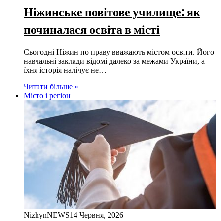
Ніжинське повітове училище: як
починалася освіта в місті
Сьогодні Ніжин по праву вважають містом освіти. Його
навчальні заклади відомі далеко за межами України, а
їхня історія налічує не…
Читати більше »
Місто і регіон
NizhynNEWS
14 Червня, 2026