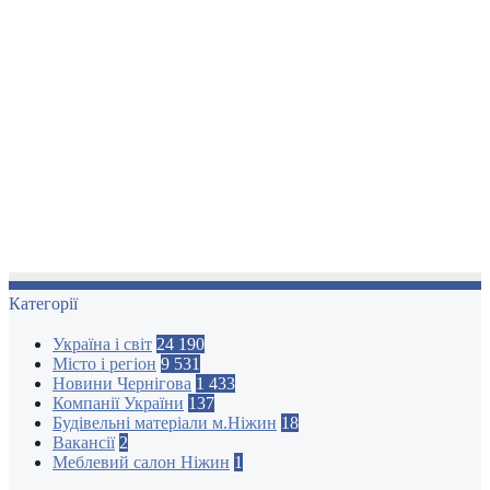
Категорії
Україна і світ
24 190
Місто і регіон
9 531
Новини Чернігова
1 433
Компанії України
137
Будівельні матеріали м.Ніжин
18
Вакансії
2
Меблевий салон Ніжин
1