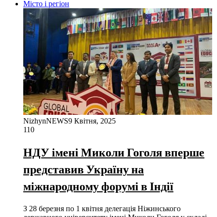
Місто і регіон
NizhynNEWS
9 Квітня, 2025
110
НДУ імені Миколи Гоголя вперше
представив Україну на
міжнародному форумі в Індії
З 28 березня по 1 квітня делегація Ніжинського