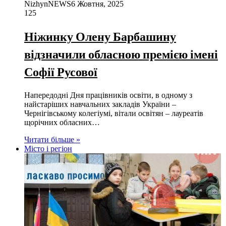
NizhynNEWS
6 Жовтня, 2025
125
Ніжинку Олену Барбашину
відзначили обласною премією імені
Софії Русової
Напередодні Дня працівників освіти, в одному з
найстаріших навчальних закладів України –
Чернігівському колегіумі, вітали освітян – лауреатів
щорічних обласних…
Читати більше »
Місто і регіон