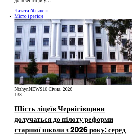
до інвестицій у…
Читати більше »
Місто і регіон
NizhynNEWS
10 Січня, 2026
138
Шість ліцеїв Чернігівщини
долучаться до пілоту реформи
старшої школи з 2026 року: серед