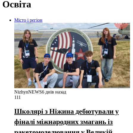
Освіта
Місто і регіон
NizhynNEWS
6 днів назад
111
Школярі з Ніжина дебютували у
фіналі міжнародних змагань із
ракетомоделювання у Великій