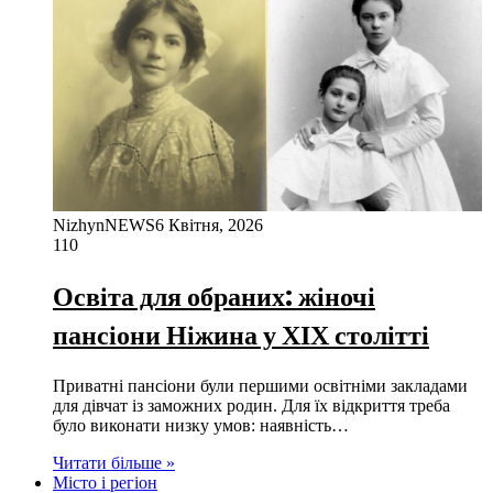
NizhynNEWS
6 Квітня, 2026
110
Освіта для обраних: жіночі
пансіони Ніжина у ХІХ столітті
Приватні пансіони були першими освітніми закладами
для дівчат із заможних родин. Для їх відкриття треба
було виконати низку умов: наявність…
Читати більше »
Місто і регіон