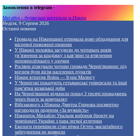
Замовлення в telegram
-
Мегабуд – будівельні матеріали м.Ніжин
Неділя, 9 Серпня 2026
Останні новини
Громада на Ніжинщині отримала нове обладнання для
місцевої пожежної охорони
У Ніжині чоловіка засудили до чотирьох років
ув’язнення за крадіжку з кав’ярні та втягнення
неповнолітнього у злочин
Росіяни атакували чотири громади Чернігівщини: під
вогнем були вісім населених пунктів
Ніжин втратив Воїна — Ігора Малюгу
У Чернігові показують гетьманські універсали та інші
пам’ятки козацької доби
На Чернігівщині відкрили понад 3 тисячі проваджень
через борги за комуналку
Військового з Ніжина Дмитра Горнова посмертно
нагородили орденом «За мужність»
Ніжинець Михайло Уральов виборов бронзу на
чемпіонаті України з пара легкої атлетики
Екологи перевірили стан річки Остер: масштабного
забруднення не виявили