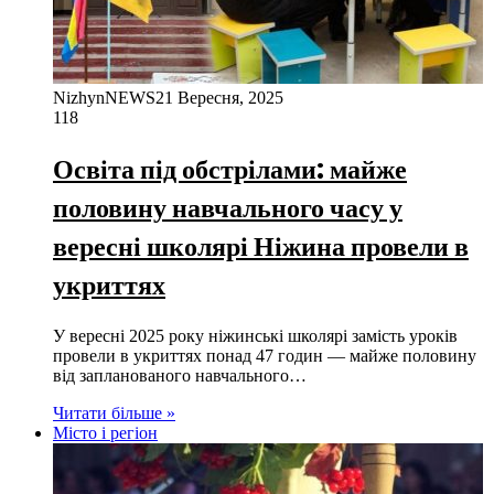
NizhynNEWS
21 Вересня, 2025
118
Освіта під обстрілами: майже
половину навчального часу у
вересні школярі Ніжина провели в
укриттях
У вересні 2025 року ніжинські школярі замість уроків
провели в укриттях понад 47 годин — майже половину
від запланованого навчального…
Читати більше »
Місто і регіон