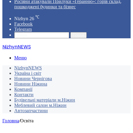
Росіяни атакували Прилуки «Геранню»: горів склад,
пошкоджені будинки та бізнес
℃
Nizhyn
26
Facebook
Telegram
Пошук
NizhynNEWS
Меню
NizhynNEWS
Україна і світ
Новини Чернігова
Новини Ніжина
Компанії
Контакти
Будівельні матеріали м.Ніжин
Меблевий салон м.Ніжин
Автозапчастини
Головна
/
Освіта