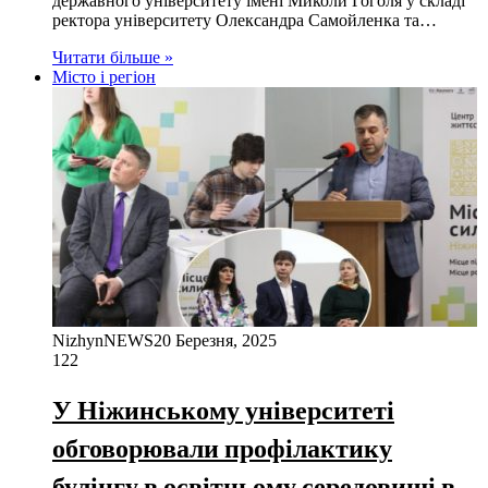
державного університету імені Миколи Гоголя у складі
ректора університету Олександра Самойленка та…
Читати більше »
Місто і регіон
NizhynNEWS
20 Березня, 2025
122
У Ніжинському університеті
обговорювали профілактику
булінгу в освітньому середовищі в