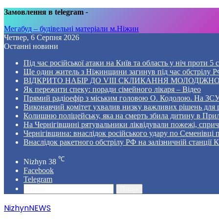
Замовлення в telegram
-
Мегабуд – будівельні матеріали м.Ніжин
Четвер, 6 Серпня 2026
Останні новини
Під час російської атаки на Київ та область у ніч проти 
Ще один житель з Ніжинщини загинув під час обстрілу РФ
ВІДКРИТО НАБІР ДО VIII СКЛИКАННЯ МОЛОДІЖНО
Як пережити спеку: поради сімейного лікаря – Відео
Прямий радіоефір з міським головою О. Кодолою. На ЗСУ
Виконавчий комітет ухвалив низку важливих рішень для 
Колишню поліцейську, яка на смерть збила дитину в Прил
На Чернігівщині рятувальники ліквідували пожежі, спр
Чернігівщина: внаслідок російського удару по Семенівці
Внаслідок ракетного обстрілу РФ на залізничній станції 
℃
Nizhyn
38
Facebook
Telegram
Пошук
NizhynNEWS