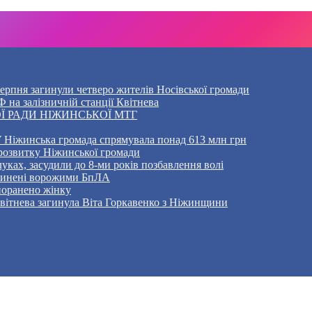
5 серпня загинули четверо жителів Носівської громади
 на залізничній станції Квітнева
Ї РАДИ НІЖИНСЬКОЇ МТГ
 Ніжинська громада спрямувала понад 613 млн грн
розвитку Ніжинської громади
уках, засудили до 8-ми років позбавлення волі
ичинені ворожими БпЛА
 поранено жінку
Квітнева загинула Віта Горкавенко з Ніжинщини