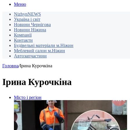
Меню
NizhynNEWS
Україна і світ
Новини Чернігова
Новини Ніжина
Компанії
Контакти
Будівельні матеріали м.Ніжин
Меблевий салон м.Ніжин
Автозапчастини
Головна
/
Ірина Курочкіна
Ірина Курочкіна
Місто і регіон