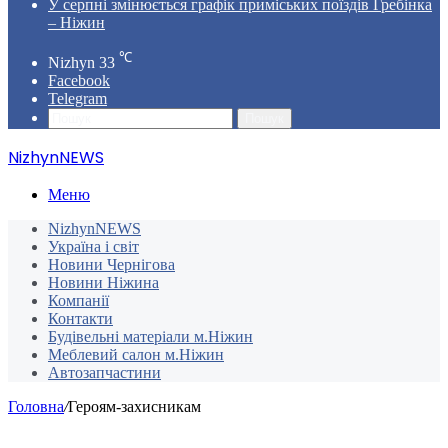
У серпні змінюється графік приміських поїздів Гребінка
– Ніжин
℃
Nizhyn
33
Facebook
Telegram
Пошук
NizhynNEWS
Меню
NizhynNEWS
Україна і світ
Новини Чернігова
Новини Ніжина
Компанії
Контакти
Будівельні матеріали м.Ніжин
Меблевий салон м.Ніжин
Автозапчастини
Головна
/
Героям-захисникам