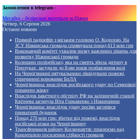
Замовлення в telegram
-
Мегабуд – будівельні матеріали м.Ніжин
Четвер, 6 Серпня 2026
Останні новини
Прямий радіоефір з міським головою О. Кодолою. На
ЗСУ Ніжинська громада спрямувала понад 613 млн грн
Виконавчий комітет ухвалив низку важливих рішень для
розвитку Ніжинської громади
Колишню поліцейську, яка на смерть збила дитину в
Прилуках, засудили до 8-ми років позбавлення волі
На Чернігівщині рятувальники ліквідували пожежі,
спричинені ворожими БпЛА
Чернігівщина: внаслідок російського удару по Семенівці
поранено жінку
Внаслідок ракетного обстрілу РФ на залізничній станції
Квітнева загинула Віта Горкавенко з Ніжинщини
Чернігівщина: внаслідок удару росіян загорівся
приватний будинок
Понад 270 млн грн: збитки від пожежі, внаслідок
російської атаки на Чернігівщину
Трансформація району Космонавтів: працюємо над
Концепцією посилення стійкості громади