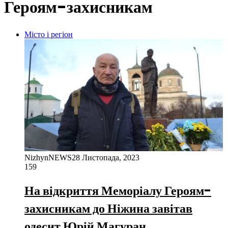
Героям-захисникам
Місто і регіон
NizhynNEWS
28 Листопада, 2023
159
На відкриття Меморіалу Героям-
захисникам до Ніжина завітав
одесит Юрій Магуран