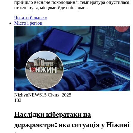
прийшло весняне похолодання: температура опустилася
нижче нуля, місцями йде сніг і дме…
Читати більше »
Місто і регіон
NizhynNEWS
15 Січня, 2025
133
Наслідки кібератаки на
держреєстри: яка ситуація у Ніжині