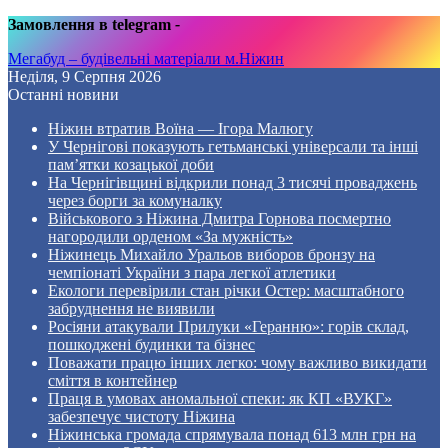
Замовлення в telegram
-
Мегабуд – будівельні матеріали м.Ніжин
Неділя, 9 Серпня 2026
Останні новини
Ніжин втратив Воїна — Ігора Малюгу
У Чернігові показують гетьманські універсали та інші
пам’ятки козацької доби
На Чернігівщині відкрили понад 3 тисячі проваджень
через борги за комуналку
Військового з Ніжина Дмитра Горнова посмертно
нагородили орденом «За мужність»
Ніжинець Михайло Уральов виборов бронзу на
чемпіонаті України з пара легкої атлетики
Екологи перевірили стан річки Остер: масштабного
забруднення не виявили
Росіяни атакували Прилуки «Геранню»: горів склад,
пошкоджені будинки та бізнес
Поважати працю інших легко: чому важливо викидати
сміття в контейнер
Праця в умовах аномальної спеки: як КП «ВУКГ»
забезпечує чистоту Ніжина
Ніжинська громада спрямувала понад 613 млн грн на