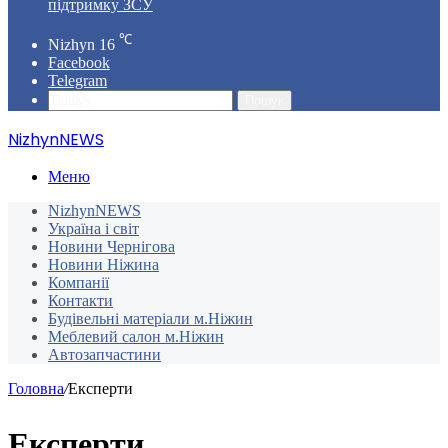
підтримку ЗСУ
℃
Nizhyn
16
Facebook
Telegram
Пошук
NizhynNEWS
Меню
NizhynNEWS
Україна і світ
Новини Чернігова
Новини Ніжина
Компанії
Контакти
Будівельні матеріали м.Ніжин
Меблевий салон м.Ніжин
Автозапчастини
Головна
/
Експерти
Експерти