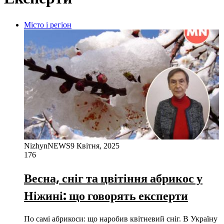
Місто і регіон
NizhynNEWS
9 Квітня, 2025
176
Весна, сніг та цвітіння абрикос у
Ніжині: що говорять експерти
По самі абрикоси: що наробив квітневий сніг. В Україну