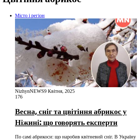
Місто і регіон
NizhynNEWS
9 Квітня, 2025
176
Весна, сніг та цвітіння абрикос у
Ніжині: що говорять експерти
По самі абрикоси: що наробив квітневий сніг. В Україну