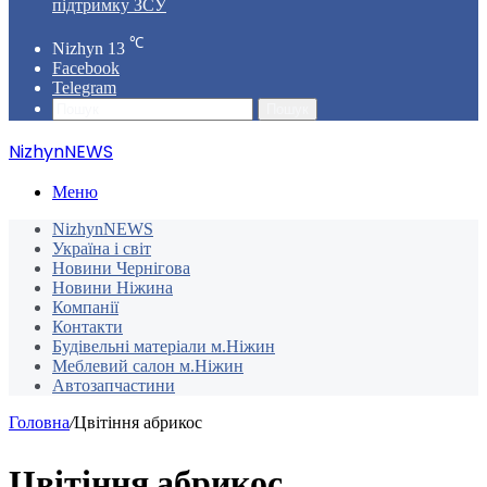
підтримку ЗСУ
℃
Nizhyn
13
Facebook
Telegram
Пошук
NizhynNEWS
Меню
NizhynNEWS
Україна і світ
Новини Чернігова
Новини Ніжина
Компанії
Контакти
Будівельні матеріали м.Ніжин
Меблевий салон м.Ніжин
Автозапчастини
Головна
/
Цвітіння абрикос
Цвітіння абрикос