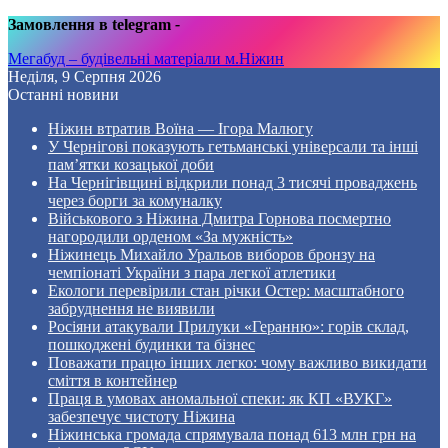
Замовлення в telegram
-
Мегабуд – будівельні матеріали м.Ніжин
Неділя, 9 Серпня 2026
Останні новини
Ніжин втратив Воїна — Ігора Малюгу
У Чернігові показують гетьманські універсали та інші
пам’ятки козацької доби
На Чернігівщині відкрили понад 3 тисячі проваджень
через борги за комуналку
Військового з Ніжина Дмитра Горнова посмертно
нагородили орденом «За мужність»
Ніжинець Михайло Уральов виборов бронзу на
чемпіонаті України з пара легкої атлетики
Екологи перевірили стан річки Остер: масштабного
забруднення не виявили
Росіяни атакували Прилуки «Геранню»: горів склад,
пошкоджені будинки та бізнес
Поважати працю інших легко: чому важливо викидати
сміття в контейнер
Праця в умовах аномальної спеки: як КП «ВУКГ»
забезпечує чистоту Ніжина
Ніжинська громада спрямувала понад 613 млн грн на