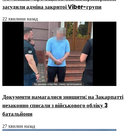
засудили адміна закритої Viber-групи
22 хвилини назад
Документи намагалися знищити: на Закарпатті
незаконно списали з військового обліку 3
батальйони
27 хвилин назад