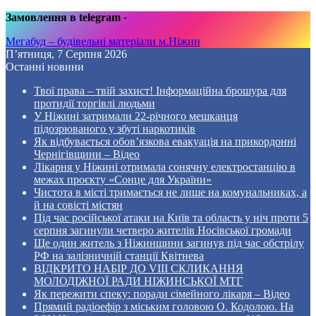
Замовлення в telegram
-
Мегабуд – будівельні матеріали м.Ніжин
П’ятниця, 7 Серпня 2026
Останні новини
Твої права – твій захист! Інформаційна брошура для
протидії торгівлі людьми
У Ніжині затримали 22-річного мешканця
підозрюваного у збуті наркотиків
Як відбувається обов’язкова евакуація на прикордонні
Чернігівщини – Відео
Лікарня у Ніжині отримала сонячну електростанцію в
межах проєкту «Сонце для України»
Чистота в місті тримається не лише на комунальниках, а
й на совісті містян
Під час російської атаки на Київ та область у ніч проти 5
серпня загинули четверо жителів Носівської громади
Ще один житель з Ніжинщини загинув під час обстрілу
РФ на залізничній станції Квітнева
ВІДКРИТО НАБІР ДО VIII СКЛИКАННЯ
МОЛОДІЖНОЇ РАДИ НІЖИНСЬКОЇ МТГ
Як пережити спеку: поради сімейного лікаря – Відео
Прямий радіоефір з міським головою О. Кодолою. На