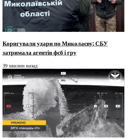
Коригували удари по Миколаєву: СБУ
затримала агентів фсб і гру
39 хвилин назад