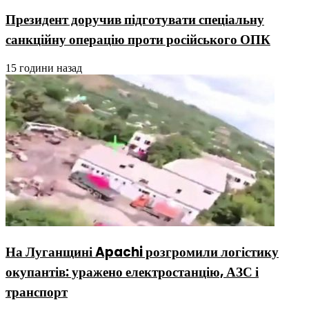
Президент доручив підготувати спеціальну
санкційну операцію проти російського ОПК
15 години назад
На Луганщині Apachi розгромили логістику
окупантів: уражено електростанцію, АЗС і
транспорт