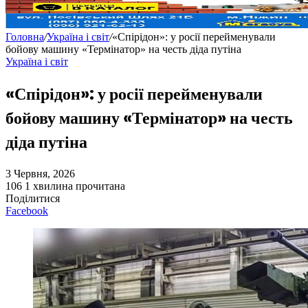
Головна
/
Україна і світ
/
«Спірідон»: у росії перейменували
бойову машину «Термінатор» на честь діда путіна
Україна і світ
«Спірідон»: у росії перейменували
бойову машину «Термінатор» на честь
діда путіна
3 Червня, 2026
106
1 хвилина прочитана
Поділитися
Facebook