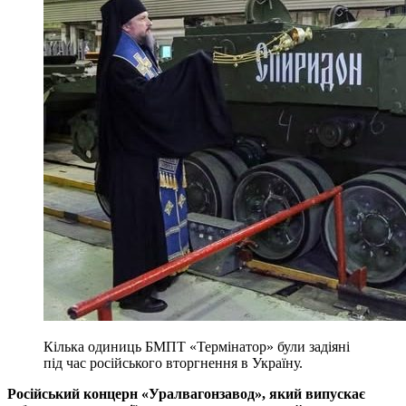
Кілька одиниць БМПТ «Термінатор» були задіяні
під час російського вторгнення в Україну.
Російський концерн «Уралвагонзавод», який випускає