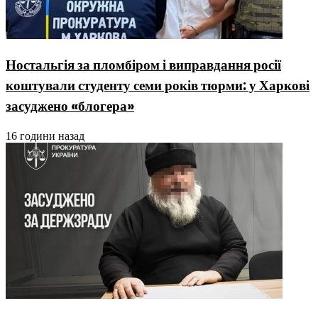
Ностальгія за пломбіром і виправдання росії
коштували студенту семи років тюрми: у Харкові
засуджено «блогера»
16 години назад