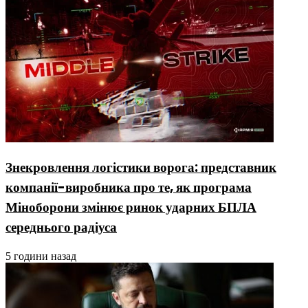
Знекровлення логістики ворога: представник
компанії-виробника про те, як програма
Міноборони змінює ринок ударних БПЛА
середнього радіуса
5 години назад