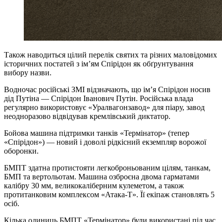
Також наводиться цілий перелік святих та різних маловідомих
історичних постатей з ім’ям Спірідон як обґрунтування
вибору назви.
Водночас російські ЗМІ відзначають, що ім’я Спірідон носив
дід Путіна — Спірідон Іванович Путін. Російська влада
регулярно використовує «Уралвагонзавод» для піару, завод
неодноразово відвідував кремлівський диктатор.
Бойова машина підтримки танків «Термінатор» (тепер
«Спірідон») — новий і доволі рідкісний екземпляр ворожої
оборонки.
БМПТ здатна протистояти легкоброньованим цілям, танкам,
БМП та вертольотам. Машина озброєна двома гарматами
калібру 30 мм, великокаліберним кулеметом, а також
протитанковим комплексом «Атака-Т». Її екіпаж становлять 5
осіб.
Кілька одиниць БМПТ «Термінатор» були використані під час