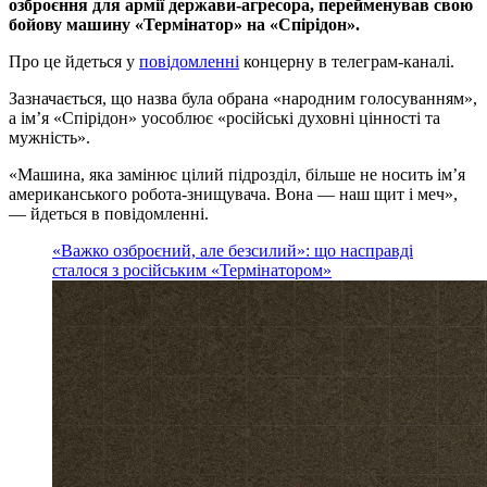
озброєння для армії держави-агресора, перейменував свою
бойову машину «Термінатор» на «Спірідон».
Про це йдеться у
повідомленні
концерну в телеграм-каналі.
Зазначається, що назва була обрана «народним голосуванням»,
а ім’я «Спірідон» уособлює «російські духовні цінності та
мужність».
«Машина, яка замінює цілий підрозділ, більше не носить ім’я
американського робота-знищувача. Вона — наш щит і меч»,
— йдеться в повідомленні.
«Важко озброєний, але безсилий»: що насправді
сталося з російським «Термінатором»