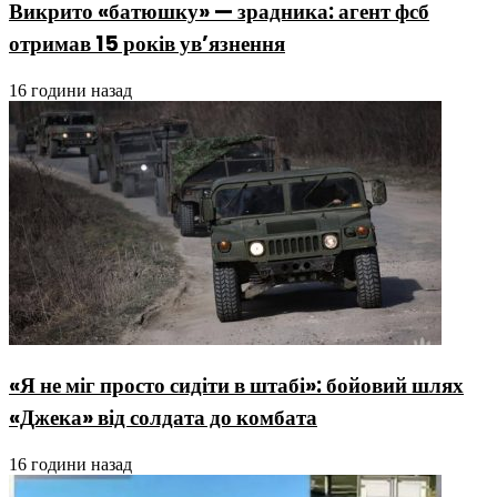
Викрито «батюшку» — зрадника: агент фсб
отримав 15 років ув’язнення
16 години назад
«Я не міг просто сидіти в штабі»: бойовий шлях
«Джека» від солдата до комбата
16 години назад