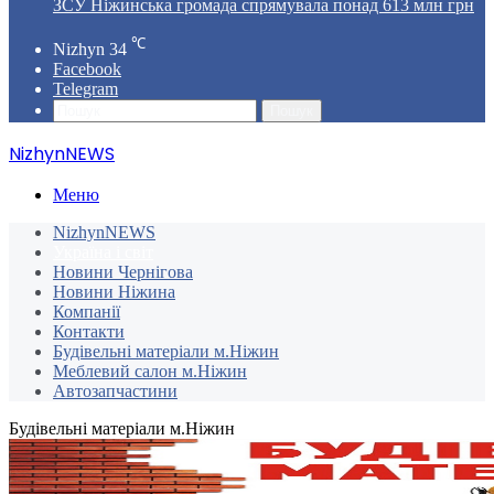
ЗСУ Ніжинська громада спрямувала понад 613 млн грн
℃
Nizhyn
34
Facebook
Telegram
Пошук
NizhynNEWS
Меню
NizhynNEWS
Україна і світ
Новини Чернігова
Новини Ніжина
Компанії
Контакти
Будівельні матеріали м.Ніжин
Меблевий салон м.Ніжин
Автозапчастини
Будівельні матеріали м.Ніжин