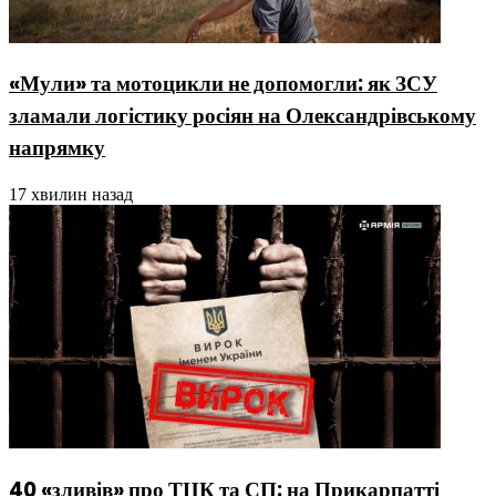
«Мули» та мотоцикли не допомогли: як ЗСУ
зламали логістику росіян на Олександрівському
напрямку
17 хвилин назад
40 «зливів» про ТЦК та СП: на Прикарпатті