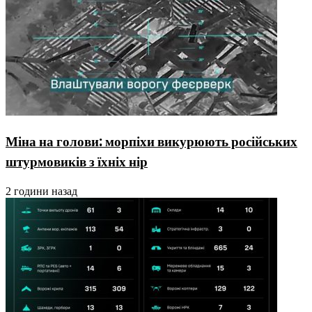
Міна на голови: морпіхи викурюють російських
штурмовиків з їхніх нір
2 години назад